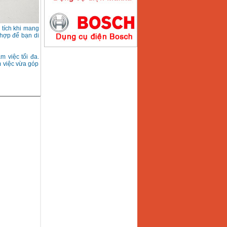
Máy hàn que điện tử
Hồng ký HK200E
 tích khi mang
Giá
:
4100000
VND
 hợp để bạn di
m việc tối đa.
m việc vừa góp
Máy hàn que điện tử
Hồng Ký HK200N
Giá
:
2870000
VND
Máy bơm nước
Koshin SEV 50X
Giá
:
5750000
VND