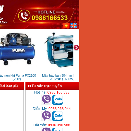
 nén khí Puma PX2100
Máy bào bàn 304mm Makita
Máy khoan từ Ken 6023N
Má
(2HP)
2012NB (1650W)
(1200W)
ửi báo giá
Tư vấn trực tuyến
Hotline
: 0986.166.533
Diễm My
: 0988.968.044
Hải Yến
: 0936.390.588