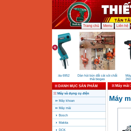
Trang chủ
Menu
Liên hệ
Máy vặn vít Makita 6952
Dàn hút bùn đất cát sỏi chất
Máy k
(270W)
thải biogas
2601
Máy mài 
DANH MỤC SẢN PHẨM
Máy và dụng cụ điện
Máy m
Máy khoan
Máy mài
Bosch
Makita
DCK