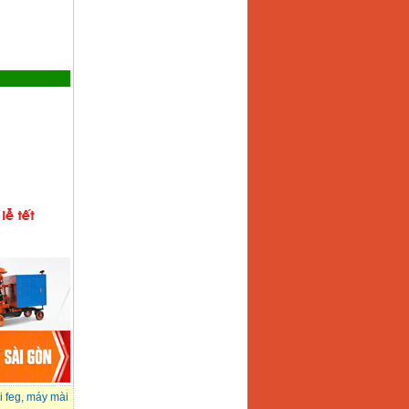
 feg
,
máy mài