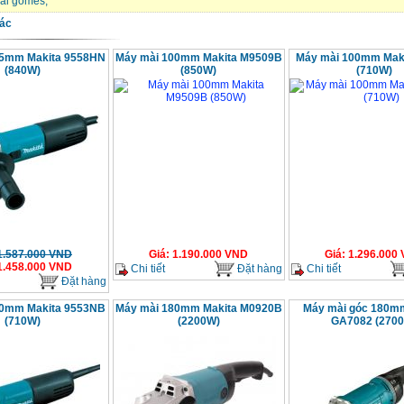
ài gomes
,
ác
25mm Makita 9558HN
Máy mài 100mm Makita M9509B
Máy mài 100mm Mak
(840W)
(850W)
(710W)
1.587.000
VND
Giá
:
1.190.000
VND
Giá
:
1.296.000
1.458.000
VND
Chi tiết
Đặt hàng
Chi tiết
Đặt hàng
00mm Makita 9553NB
Máy mài 180mm Makita M0920B
Máy mài góc 180m
(710W)
(2200W)
GA7082 (270