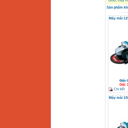
ryobi
,
máy m
Sản phẩm kh
Máy mài 1
Giá
:
Giá
:
Chi tiết
Máy mài 1