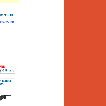
ita 9553B
VND
Đặt hàng
m Makita
0W)