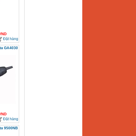
VND
Đặt hàng
ta GA4030
VND
Đặt hàng
ta 9500NB