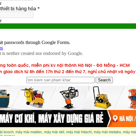
ài bosch
,
máy mài maktec
,
máy mài skil
,
máy mài hitachi
,
máy mài metabo
,
máy mài