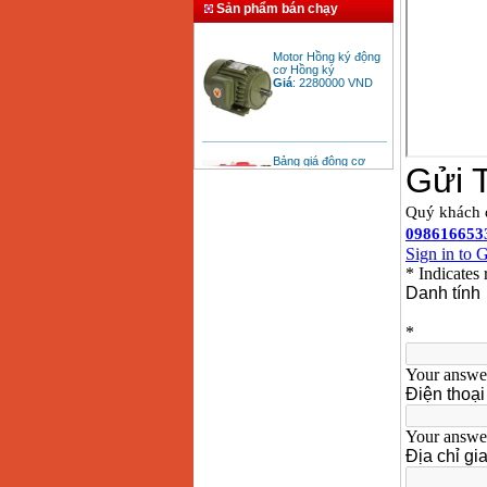
Sản phẩm bán chạy
Motor Hồng ký động
cơ Hồng ký
Giá
:
2280000
VND
Bảng giá động cơ
diesel đầu nổ diesel
Giá
:
6500000
VND
Bảng giá mũi khoan
rút lõi bê tông
Giá
:
330000
VND
Máy khoan Bosch đa
năng GBH 2-26DRE
(800W)
Giá
:
3980000
VND
Máy cưa xích chạy
xăng Stihl MS661
Giá
:
29900000
VND
Máy cắt góc đa năng