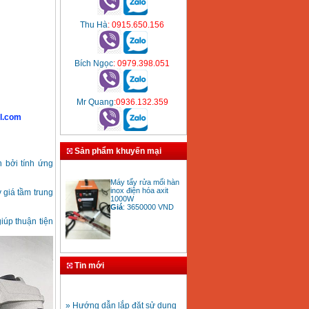
Thu Hà
: 0915.650.156
Bích Ngọc
: 0979.398.051
Mr Quang
:0936.132.359
l.com
Sản phẩm khuyến mại
 bởi tính ứng
Máy tẩy rửa mối hàn
inox điện hóa axit
1000W
 giá tầm trung
Giá
:
3650000
VND
úp thuận tiện
Bảng giá mũi khoan
rút lõi bê tông
Tin mới
Giá
:
330000
VND
» Hướng dẫn lắp đặt sử dụng
máy hàn ống nhựa HDPE