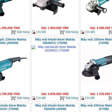
1.350.000
VND
Giá
:
1.950.000
VND
Giá
:
3.590.000
Đặt hàng
Chi tiết
Đặt hàng
Chi tiết
góc 230mm Makita
Máy mài khuôn 6mm Makita
Máy mài 100mm Maki
082 (2800W)
GD0801C (750W)
(720W)
3.790.000
VND
Giá
:
5.650.000
VND
Giá
:
1.330.000
Đặt hàng
Chi tiết
Đặt hàng
Chi tiết
khuôn 6mm Makita
Máy mài khuôn 6mm Makita
Máy mài 100mm Maki
810C (750W)
GD0600 (400W)
(570W)