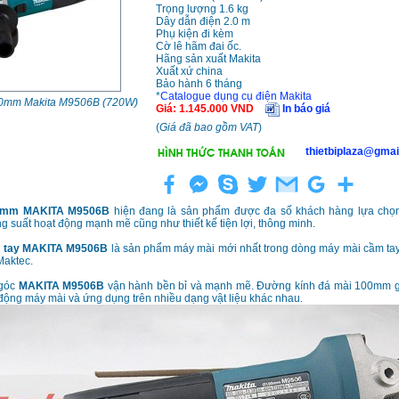
Trọng lượng 1.6 kg
Dây dẫn điện 2.0 m
Phụ kiện đi kèm
Cờ lê hãm đai ốc.
Hãng sản xuất Makita
Xuất xứ china
Bảo hành 6 tháng
*
Catalogue dụng cụ điện Makita
0mm Makita M9506B (720W)
Giá
:
1.145.000
VND
In báo giá
(
Giá đã bao gồm VAT
)
thietbiplaza@gmai
0mm MAKITA M9506B
hiện đang là sản phẩm được đa số khách hàng lựa chọn
g suất hoạt động mạnh mẽ cũng như thiết kế tiện lợi, thông minh.
 tay MAKITA M9506B
là sản phẩm máy mài mới nhất trong dòng máy mài cầm tay
Maktec.
 góc
MAKITA M9506B
vận hành bền bỉ và mạnh mẽ. Đường kính đá mài 100mm gi
động máy mài và ứng dụng trên nhiều dạng vật liệu khác nhau.