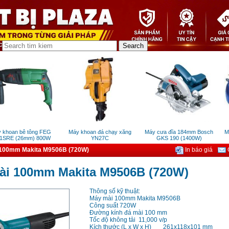
hoan bê tông FEG
Máy khoan đá chạy xăng
Máy cưa đĩa 184mm Bosch
Máy
SRE (26mm) 800W
YN27C
GKS 190 (1400W)
100mm Makita M9506B (720W)
In báo giá
G
ài 100mm Makita M9506B (720W)
Thông số kỹ thuật:
Máy mài 100mm Makita M9506B
Công suất 720W
Đường kính đá mài 100 mm
Tốc độ không tải
11,000 v/p
Kích thước (L x W x H)
261x118x101 mm