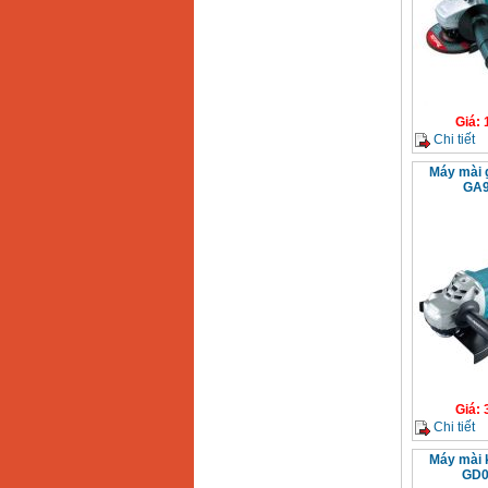
Giá
:
Chi tiết
Máy mài 
GA9
Giá
:
Chi tiết
Máy mài 
GD0