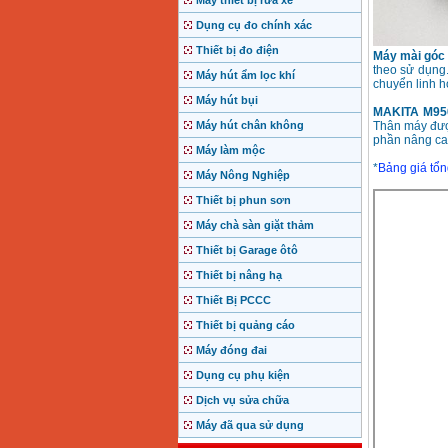
Máy thiết bị rửa xe
Dụng cụ đo chính xác
Thiết bị đo điện
Máy mài góc
theo sử dụng.
Máy hút ẩm lọc khí
chuyển linh h
Máy hút bụi
MAKITA M95
Máy hút chân không
Thân máy được
phần nâng ca
Máy làm mộc
*
Bảng giá tổn
Máy Nông Nghiệp
Thiết bị phun sơn
Máy chà sàn giặt thảm
Thiết bị Garage ôtô
Thiết bị nâng hạ
Thiết Bị PCCC
Thiết bị quảng cáo
Máy đóng đai
Dụng cụ phụ kiện
Dịch vụ sửa chữa
Máy đã qua sử dụng