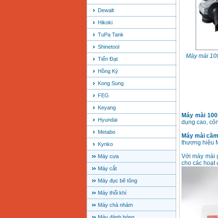
Dewalt
Hikoki
TuPa Tank
Shinetool
Máy mài 10
Tiến Đạt
Hồng Ký
Kong Sung
FEG
Keyang
Máy mài 10
Hyundai
dụng cao, côn
Metabo
Máy mài cầm
thương hiệu 
Kynko
Với máy mài
Máy cưa
cho các hoạt 
Máy cắt
Máy đục bê tông
Máy thổi khí
Máy chà nhám
Máy đánh bóng