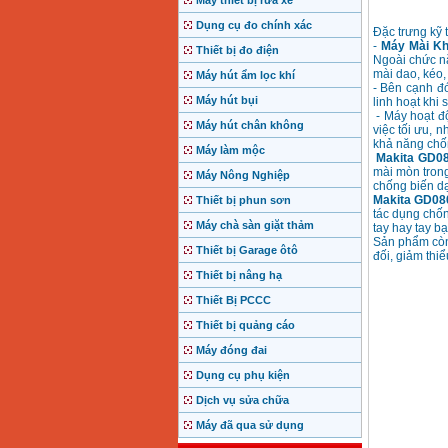
Máy thiết bị rửa xe
Dụng cụ đo chính xác
Đặc trưng kỹ 
-
Máy Mài K
Thiết bị đo điện
Ngoài chức nă
mài dao, kéo, 
Máy hút ẩm lọc khí
- Bên cạnh đ
Máy hút bụi
linh hoạt khi
- Máy hoạt đ
Máy hút chân không
việc tối ưu, 
khả năng chốn
Máy làm mộc
Makita GD0
mài mòn trong
Máy Nông Nghiệp
chống biến dạ
Makita GD0
Thiết bị phun sơn
tác dụng chốn
Máy chà sàn giặt thảm
tay hay tay b
Sản phẩm còn 
Thiết bị Garage ôtô
đối, giảm thi
Thiết bị nâng hạ
Thiết Bị PCCC
Thiết bị quảng cáo
Máy đóng đai
Dụng cụ phụ kiện
Dịch vụ sửa chữa
Máy đã qua sử dụng