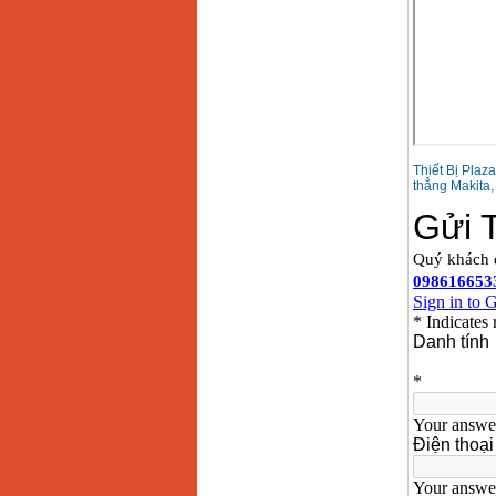
Makita LS1019L
(1510W)
Giá
:
14068000
VND
Bộ máy khoan 100
chi tiết Bosch GSB
13RE (650W)
Giá
:
2200000
VND
Thiết Bị Plaz
thẳng Makita,
Máy khoan Bosch
GSB 16RE (750W)
Giá
:
1850000
VND
Động cơ xăng Honda
GX160 (5.5HP)
Giá
:
7200000
VND
Máy mài 100mm
Makita 9553B (710W)
Giá
:
1296000
VND