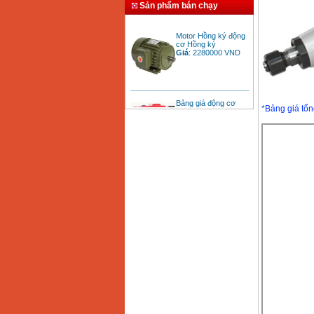
Sản phẩm bán chạy
Motor Hồng ký động
cơ Hồng ký
Giá
:
2280000
VND
Bảng giá động cơ
diesel đầu nổ diesel
*
Bảng giá tổn
Giá
:
6500000
VND
Bảng giá mũi khoan
rút lõi bê tông
Giá
:
330000
VND
Máy khoan Bosch đa
năng GBH 2-26DRE
(800W)
Giá
:
3980000
VND
Máy cưa xích chạy
xăng Stihl MS661
Giá
:
29900000
VND
Máy cắt góc đa năng