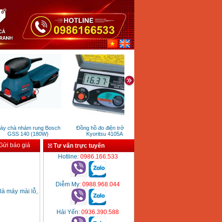
 chà nhám rung Bosch
Đồng hồ đo điện trở đất
Máy khoan sắt Bosch GBM
M
GSS 140 (180W)
Kyoritsu 4105A
13RE (600W)
ửi báo giá
Tư vấn trực tuyến
Hotline
: 0986.166.533
Diễm My
: 0988.968.044
là máy mài lỗ,
Hải Yến
: 0936.390.588