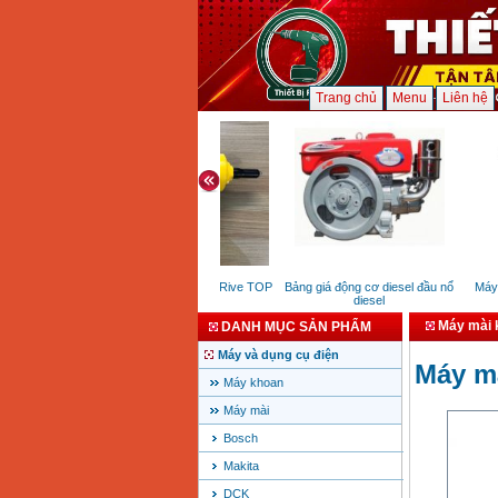
Trang chủ
Menu
Liên hệ
Súng bắn đinh rút Rive TOP
Bảng giá động cơ diesel đầu nổ
Máy đ
diesel
Máy mài 
DANH MỤC SẢN PHẨM
Máy và dụng cụ điện
Máy m
Máy khoan
Máy mài
Bosch
Makita
DCK