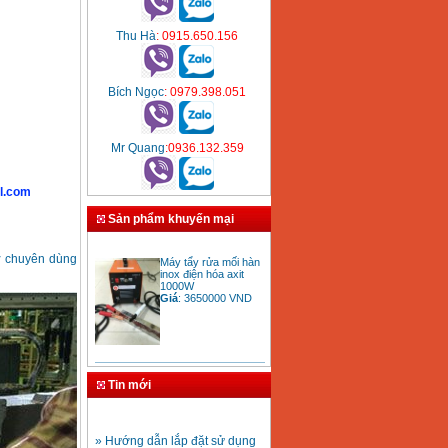
Thu Hà
: 0915.650.156
Bích Ngọc
: 0979.398.051
Mr Quang
:0936.132.359
l.com
Sản phẩm khuyến mại
Máy tẩy rửa mối hàn
y
chuyên dùng
inox điện hóa axit
1000W
Giá
:
3650000
VND
Bảng giá mũi khoan
rút lõi bê tông
Tin mới
Giá
:
330000
VND
» Hướng dẫn lắp đặt sử dụng
máy hàn ống nhựa HDPE
Mũi khoan rút lõi bê