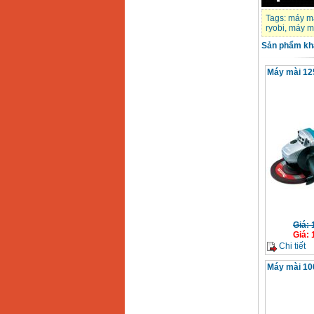
Tags:
máy m
ryobi
,
máy m
Sản phẩm kh
Máy mài 1
Giá
:
Giá
:
Chi tiết
Máy mài 1