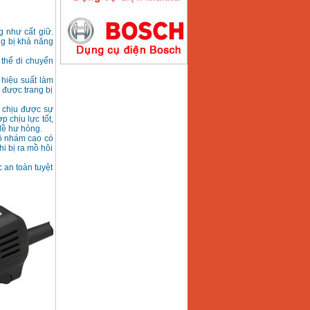
Máy hàn que điện tử
 như cất giữ.
Hồng ký HK200E
ng bị khả năng
Giá
:
4100000
VND
 thể di chuyển
 hiệu suất làm
n được trang bị
Máy hàn que điện tử
Hồng Ký HK200N
à chịu được sự
Giá
:
2870000
VND
 chịu lực tốt,
đề hư hỏng.
độ nhám cao có
i bị ra mồ hôi
 an toàn tuyệt
Máy bơm nước
Koshin SEV 50X
Giá
:
5750000
VND