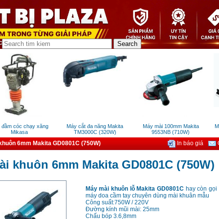
ầm cóc chạy xăng
Máy cắt đa năng Makita
Máy mài 100mm Makita
Máy
Mikasa
TM3000C (320W)
9553NB (710W)
khuôn 6mm Makita GD0801C (750W)
In báo giá
G
ài khuôn 6mm Makita GD0801C (750W)
Máy mài khuôn lỗ Makita GD0801C
hay còn gọi 
máy doa cầm tay chuyên dùng mài khuân mẫu
Công suất:750W / 220V
Đường kính mũi mài: 25mm
Chấu bóp 3.6,8mm