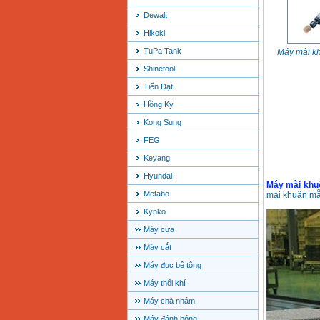
Dewalt
Hikoki
TuPa Tank
Máy mài k
Shinetool
Tiến Đạt
Hồng Ký
Kong Sung
FEG
Keyang
Hyundai
Máy mài kh
Metabo
mài khuân mẫ
Kynko
Máy cưa
Máy cắt
Máy đục bê tông
Máy thổi khí
Máy chà nhám
Máy đánh bóng