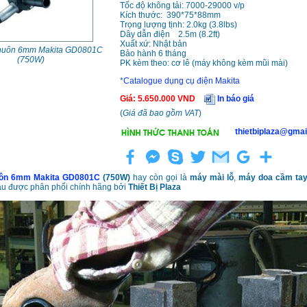
Tốc độ không tải: 7000-29000 v/p
Kích thước: 390*75*88mm
Trọng lượng tịnh: 2.0kg (3.8lbs)
Dây dẫn điện 2.5m (8.2ft)
Xuất xứ: Nhật bản
huôn 6mm Makita GD0801C
Bảo hành 6 tháng
(750W)
PK kèm theo: cơ lê (máy không kèm mũi mài)
*
Catalogue dụng cụ điện Makita
Giá
:
5.650.000
VND
In báo giá
(
Giá đã bao gồm VAT
)
thietbiplaza@gmai
uôn 6mm Makita GD0801C
(750W)
hay còn gọi là
máy mài lỗ
,
máy doa cầm ta
u được phân phối chính hãng bởi
Thiết Bị Plaza