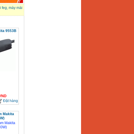
 feg
,
máy mài
ita 9553B
VND
Đặt hàng
m Makita
0W)