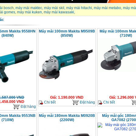
ài bosch
,
máy mài maktec
,
máy mài skil
,
máy mài hitachi
,
máy mài metabo
,
máy mài
ài gomes
,
máy mài kuken
,
máy mài kawasaki
,
ác
25mm Makita 9558HN
Máy mài 100mm Makita M9509B
Máy mài 100mm Mak
(840W)
(850W)
(710W)
1.587.000
VND
Giá
:
1.190.000
VND
Giá
:
1.296.000
1.458.000
VND
Chi tiết
Đặt hàng
Chi tiết
Đặt hàng
00mm Makita 9553NB
Máy mài 180mm Makita M0920B
Máy mài góc 180m
(710W)
(2200W)
GA7082 (270