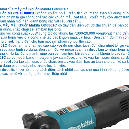
thuật của
máy mài khuôn Makita GD0801C
huôn
Makita GD0801C
không chiếm nhiều diện tích khi mang theo sử dụng cũng
ng chính là gia công, chế tạo các khuôn mẫu, vật liệu,... chiếc máy còn được tra
làm nhẵn mối hàn, đánh bóng các vật liệu, chi tiết,...
ó,
Máy Mài Khuôn Makita GD0801C
có dây dẫn điện với độ dài chuẩn để bạn có
 sử dụng, chắc chắn sẽ làm bạn hài lòng.
ộng với công suất 750W cùng tốc độ không tải 7.000-29.000 vòng/phút mang đến
nhất là trong việc gia công, chế tạo các khuôn mẫu, vật liệu... Bên cạnh đó, máy cò
g gỉ sét, mang đến cho bạn một sản phẩm có tuổi thọ cao.
801C
được làm từ chất liệu cao cấp với độ rắn chắc tuyệt đối, chịu nhiệt tối ưu v
 suốt quá trình sử dụng. Bên cạnh đó, vỏ ngoài của máy được làm từ nhựa tổng hợp
ng khi bị tác động mạnh, giúp bạn yên tâm hơn khi sử dụng mà không lo các vấn 
801C
có vỏ ngoài bằng nhựa cùng tay cầm được thiết kế vừa tay người dùng, có 
g trượt vừa tạo cảm giác chắc chắn, êm tay vừa đảm bảo an toàn cho bạn kể cả kh
ạn đang bị dính dầu nhớt trong lúc làm việc.
được tích hợp hệ thống cách điện, cách nhiệt cao tạo cho quá trình sử dụng được
ểu các sự cố về lao động đến mức thấp nhất.