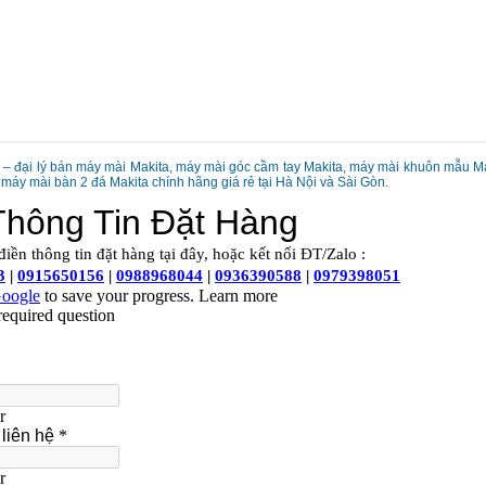
a – đại lý bán máy mài Makita, máy mài góc cầm tay Makita, máy mài khuôn mẫu M
 máy mài bàn 2 đá Makita chính hãng giá rẻ tại Hà Nội và Sài Gòn.