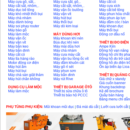
Máy cưa gỗ, sắt,..
Máy cưa sắt, gỗ,..
Máy cắt cỏ
Máy cắt sắt, nhôm,..
Máy cắt sắt, nhôm,..
Máy cưa xích
Máy đục bê tông
Máy vặn ốc bulông
Máy cắt bê tông
Máy khò nhiệt thổi bụi
Máy vặn vít
Máy phun hóa chất
Máy chà nhám
Máy hút bụi
Máy phun áp lực
Máy đánh bóng
Máy thổi bụi
Máy đầm cóc / bàn
Máy soi phay router
Máy dò kim loại
Máy khoan đục
Máy bào gỗ
Máy thổi bụi
Máy làm mộc
MÁY DÙNG HƠI
Động cơ đầu nổ
Máy vặn ốc
Máy khoan khí nén
Máy vặn vít
Búa đục khí nén
THIÊT BỊ ĐO ĐIỆN
Máy bắn keo
Máy mài dũa hơi
Ampe Kìm
Máy bắn đinh
Máy chà nhám
Đồng hồ vạn năng
Máy cắt cỏ
Máy cưa máy cắt
Đồng hồ chỉ thị ph
Máy tỉa hàng rào
Máy vặn bu lông ốc vít
Đồng hồ đo trở các
Motor động cơ điện
Máy đầm khuôn cát
Đồng hồ đo điện tr
Máy hút ẩm
Máy gõ rỉ sét
Ổn áp biến áp Lioa
Máy hút bụi
Máy phun sơn
Máy chà sàn giặt thảm
Máy bắn đinh
THIỆT BỊ QUẢNG
Máy hút chân không
Máy rút Rive
Giá chữ x standy
Giá cuốn banner
DỤNG CỤ LÀM MỘC
THIÊT BỊ GARAGE ÔTÔ
Khung backdrop
Máy làm mộc
Thiết bị sửa chữa ô tô
Kệ để brochure
Thiết bị bảo hộ PCCC
Quầy bán hàng
Bảng menu chỉ dẫ
PHỤ TÙNG PHỤ KIỆN:
Mũi khoan mũi đục
|
Đá mài đá cắt
|
Lưỡi cưa lưỡi cắt