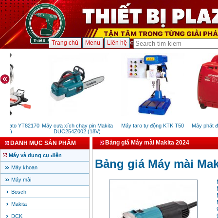
Trang chủ
Menu
Liên hệ
ỗ Yato YT82170
Máy cưa xích chạy pin Makita
Máy taro tự động KTK T50
Máy phát đi
0W)
DUC254Z002 (18V)
Bảng giá Máy mài Makita 2024
DANH MỤC SẢN PHẨM
Máy và dụng cụ điện
Bảng giá Máy mài Mak
Máy khoan
Máy mài
Bosch
Makita
DCK