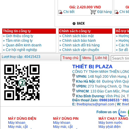
Giá
:
2.420.000
VND
G
Chi tiết
Đặt hàng
Chi tiế
Thông tin công ty
Chính sách công ty
Hỗ trợ 
»
Giới thiệu công ty
»
Chính sách bảo mật
»
Hướng
»
Tầm nhìn công ty
»
Chính sách bảo hành
»
Hướng
»
Quan điểm kinh doanh
»
Chinh sách đổi trả hàng
»
Các h
»
Cơ hội nghề nghiệp
»
Chính sách vận chuyển
»
Sơ đồ
Lượt truy cập: 40415423
Trang chủ
Menu
Liên hệ
THIẾT BỊ PLAZA
CÔNG TY TNHH MINH THIÊN LONG
VPHN:
14B Ngõ 200 Vĩnh Hưng, P
Kho Hà Nội:
68 Đường Vĩnh Quỳnh
VPĐN:
273 Trường Chinh, Q. Tha
VPHCM
: 133 Đào Cam Mộc, Phư
Kho
Bình Dương:
Vĩnh Phú 24, 
Điện thoại/ Zalo:
0986166533
*
091
E:
thietbiplaza@gmail.com
|
W:
thie
Follow us on
:
MÁY DÙNG ĐIỆN
MÁY DÙNG PIN
MÁY CHẠY XĂNG 
Máy khoan
Máy khoan
Máy bơm nước
Máy mài, cắt
Máy mài, cắt
Máy phát điện