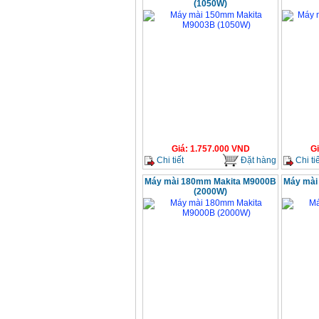
(1050W)
Giá
:
1.757.000
VND
G
Chi tiết
Đặt hàng
Chi tiế
Máy mài 180mm Makita M9000B
Máy mài
(2000W)