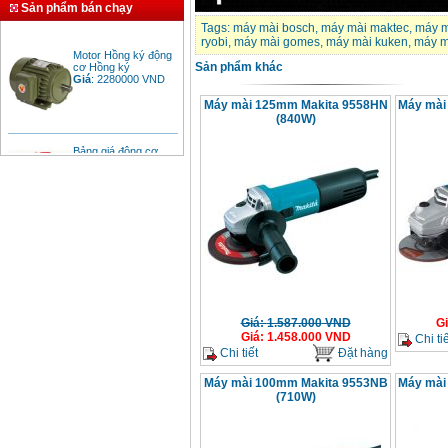
Sản phẩm bán chạy
Tags:
máy mài bosch
,
máy mài maktec
,
máy m
ryobi
,
máy mài gomes
,
máy mài kuken
,
máy m
Motor Hồng ký động
cơ Hồng ký
Sản phẩm khác
Giá
:
2280000
VND
Máy mài 125mm Makita 9558HN
Máy mài
(840W)
Bảng giá động cơ
diesel đầu nổ diesel
Giá
:
6500000
VND
Bảng giá mũi khoan
rút lõi bê tông
Giá
:
330000
VND
Máy khoan Bosch đa
năng GBH 2-26DRE
Giá
:
1.587.000
VND
G
(800W)
Giá
:
1.458.000
VND
Chi tiế
Giá
:
3980000
VND
Chi tiết
Đặt hàng
Máy mài 100mm Makita 9553NB
Máy mài
Máy cưa xích chạy
(710W)
xăng Stihl MS661
Giá
:
29900000
VND
Máy cắt góc đa năng