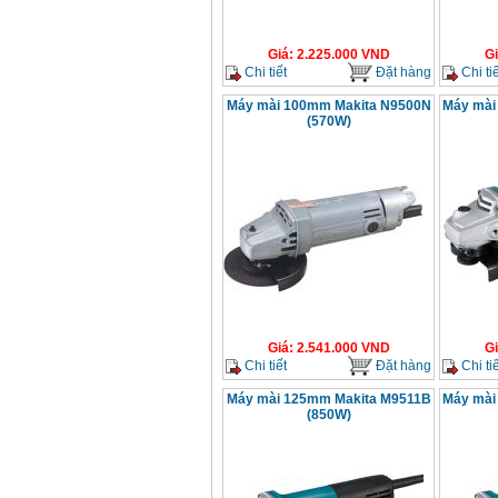
Giá
:
2.225.000
VND
G
Chi tiết
Đặt hàng
Chi tiế
Máy mài 100mm Makita N9500N
Máy mài
(570W)
Giá
:
2.541.000
VND
G
Chi tiết
Đặt hàng
Chi tiế
Máy mài 125mm Makita M9511B
Máy mài
(850W)