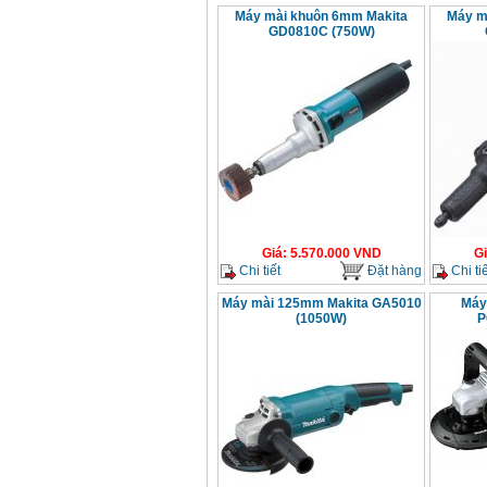
Máy mài khuôn 6mm Makita
Máy m
GD0810C (750W)
Giá
:
5.570.000
VND
G
Chi tiết
Đặt hàng
Chi tiế
Máy mài 125mm Makita GA5010
Máy 
(1050W)
P