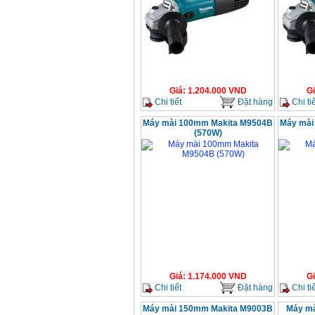
Giá
:
1.204.000
VND
G
Chi tiết
Đặt hàng
Chi tiế
Máy mài 100mm Makita M9504B
Máy mài
(570W)
Giá
:
1.174.000
VND
G
Chi tiết
Đặt hàng
Chi tiế
Máy mài 150mm Makita M9003B
Máy m