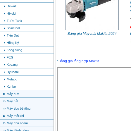
Dewalt
Hikoki
TuPa Tank
Shinetool
Bảng giá Máy mài Makita 2024
Tiến Đạt
Hồng Ký
Kong Sung
FEG
*
Bảng giá tổng hợp Makita
Keyang
Hyundai
Metabo
Kynko
Máy cưa
Máy cắt
Máy đục bê tông
Máy thổi khí
Máy chà nhám
Máy đánh bóng