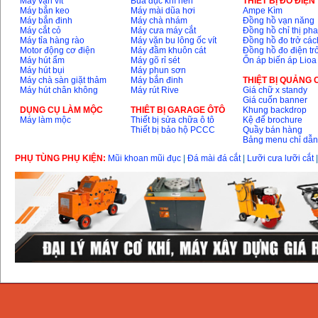
Máy vặn vít
Búa đục khí nén
THIÊT BỊ ĐO ĐIỆN
Máy bắn keo
Máy mài dũa hơi
Ampe Kìm
Máy bắn đinh
Máy chà nhám
Đồng hồ vạn năng
Máy cắt cỏ
Máy cưa máy cắt
Đồng hồ chỉ thị ph
Máy tỉa hàng rào
Máy vặn bu lông ốc vít
Đồng hồ đo trở các
Motor động cơ điện
Máy đầm khuôn cát
Đồng hồ đo điện tr
Máy hút ẩm
Máy gõ rỉ sét
Ổn áp biến áp Lioa
Máy hút bụi
Máy phun sơn
Máy chà sàn giặt thảm
Máy bắn đinh
THIỆT BỊ QUẢNG
Máy hút chân không
Máy rút Rive
Giá chữ x standy
Giá cuốn banner
DỤNG CỤ LÀM MỘC
THIÊT BỊ GARAGE ÔTÔ
Khung backdrop
Máy làm mộc
Thiết bị sửa chữa ô tô
Kệ để brochure
Thiết bị bảo hộ PCCC
Quầy bán hàng
Bảng menu chỉ dẫ
PHỤ TÙNG PHỤ KIỆN:
Mũi khoan mũi đục
|
Đá mài đá cắt
|
Lưỡi cưa lưỡi cắt