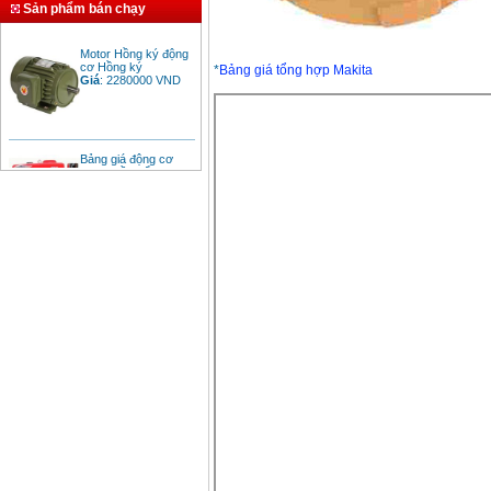
Sản phẩm bán chạy
Motor Hồng ký động
cơ Hồng ký
Giá
:
2280000
VND
*
Bảng giá tổng hợp Makita
Bảng giá động cơ
diesel đầu nổ diesel
Giá
:
6500000
VND
Bảng giá mũi khoan
rút lõi bê tông
Giá
:
330000
VND
Máy khoan Bosch đa
năng GBH 2-26DRE
(800W)
Giá
:
3980000
VND
Máy cưa xích chạy
xăng Stihl MS661
Giá
:
29900000
VND
Máy cắt góc đa năng