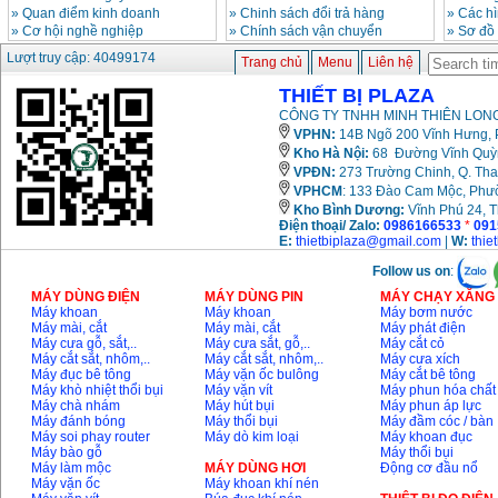
»
Quan điểm kinh doanh
»
Chinh sách đổi trả hàng
»
Các h
»
Cơ hội nghề nghiệp
»
Chính sách vận chuyển
»
Sơ đồ
Lượt truy cập: 40499174
Trang chủ
Menu
Liên hệ
THIẾT BỊ PLAZA
CÔNG TY TNHH MINH THIÊN LONG
VPHN:
14B Ngõ 200 Vĩnh Hưng, P
Kho Hà Nội:
68 Đường Vĩnh Quỳnh
VPĐN:
273 Trường Chinh, Q. Tha
VPHCM
: 133 Đào Cam Mộc, Phư
Kho
Bình Dương:
Vĩnh Phú 24, 
Điện thoại/ Zalo:
0986166533
*
091
E:
thietbiplaza@gmail.com
|
W:
thie
Follow us on
:
MÁY DÙNG ĐIỆN
MÁY DÙNG PIN
MÁY CHẠY XĂNG 
Máy khoan
Máy khoan
Máy bơm nước
Máy mài, cắt
Máy mài, cắt
Máy phát điện
Máy cưa gỗ, sắt,..
Máy cưa sắt, gỗ,..
Máy cắt cỏ
Máy cắt sắt, nhôm,..
Máy cắt sắt, nhôm,..
Máy cưa xích
Máy đục bê tông
Máy vặn ốc bulông
Máy cắt bê tông
Máy khò nhiệt thổi bụi
Máy vặn vít
Máy phun hóa chất
Máy chà nhám
Máy hút bụi
Máy phun áp lực
Máy đánh bóng
Máy thổi bụi
Máy đầm cóc / bàn
Máy soi phay router
Máy dò kim loại
Máy khoan đục
Máy bào gỗ
Máy thổi bụi
Máy làm mộc
MÁY DÙNG HƠI
Động cơ đầu nổ
Máy vặn ốc
Máy khoan khí nén