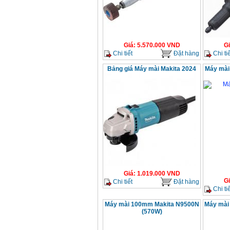
Giá
:
5.570.000
VND
G
Chi tiết
Đặt hàng
Chi tiế
Bảng giá Máy mài Makita 2024
Máy mài
Giá
:
1.019.000
VND
G
Chi tiết
Đặt hàng
Chi tiế
Máy mài 100mm Makita N9500N
Máy mài
(570W)