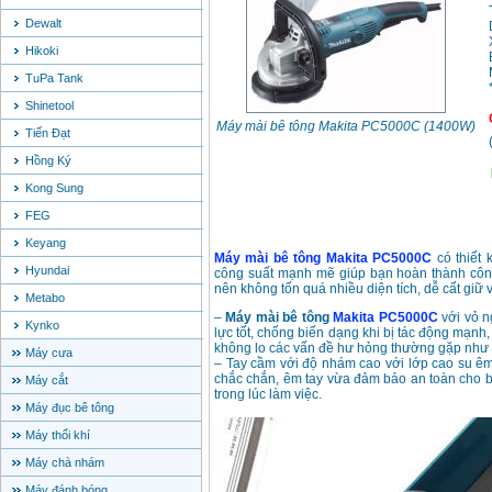
Dewalt
Hikoki
TuPa Tank
Shinetool
Máy mài bê tông Makita PC5000C (1400W)
Tiến Đạt
Hồng Ký
Kong Sung
FEG
Keyang
Máy mài bê tông Makita PC5000C
có thiết 
Hyundai
công suất mạnh mẽ giúp bạn hoàn thành công
nên không tốn quá nhiều diện tích, dễ cất giữ 
Metabo
–
Máy mài bê tông
Makita PC5000C
với vỏ n
Kynko
lực tốt, chống biến dạng khi bị tác động mạnh
không lo các vấn đề hư hỏng thường gặp như 
Máy cưa
– Tay cầm với độ nhám cao với lớp cao su êm
chắc chắn, êm tay vừa đảm bảo an toàn cho bạ
Máy cắt
trong lúc làm việc.
Máy đục bê tông
Máy thổi khí
Máy chà nhám
Máy đánh bóng