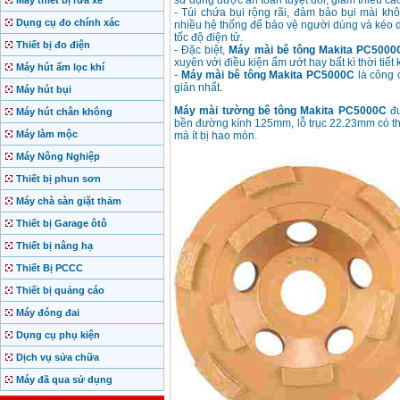
sử dụng được an toàn tuyệt đối, giảm thiểu cá
Máy thiết bị rửa xe
- Túi chứa bụi rộng rãi, đảm bảo bụi mài kh
Dụng cụ đo chính xác
nhiều hệ thống để bảo vệ người dùng và kéo dà
tốc độ điện tử.
Thiết bị đo điện
- Đặc biệt,
Máy mài bê tông Makita PC5000
xuyên với điều kiện ẩm ướt hay bất kì thời tiết
Máy hút ẩm lọc khí
-
Máy mài bê tông Makita PC5000C
là công 
giản nhất.
Máy hút bụi
Máy mài tường bê tông Makita PC5000C
đ
Máy hút chân không
bền đường kính 125mm, lỗ trục 22.23mm có thể 
Máy làm mộc
mà ít bị hao mòn.
Máy Nông Nghiệp
Thiết bị phun sơn
Máy chà sàn giặt thảm
Thiết bị Garage ôtô
Thiết bị nâng hạ
Thiết Bị PCCC
Thiết bị quảng cáo
Máy đóng đai
Dụng cụ phụ kiện
Dịch vụ sửa chữa
Máy đã qua sử dụng