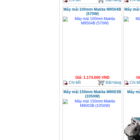
Máy mài 100mm Makita M9504B
Máy mài
(570W)
Giá
:
1.174.000
VND
G
Chi tiết
Đặt hàng
Chi tiế
Máy mài 150mm Makita M9003B
Máy m
(1050W)