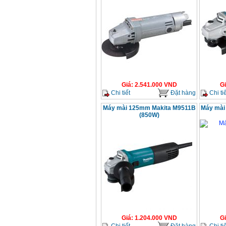
Giá
:
2.541.000
VND
G
Chi tiết
Đặt hàng
Chi tiế
Máy mài 125mm Makita M9511B
Máy mài
(850W)
Giá
:
1.204.000
VND
G
Chi tiết
Đặt hàng
Chi tiế