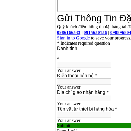
Makita LS1019L
(1510W)
Giá
:
14068000
VND
Bộ máy khoan 100
chi tiết Bosch GSB
13RE (650W)
Giá
:
2200000
VND
Máy khoan Bosch
GSB 16RE (750W)
Giá
:
1850000
VND
Động cơ xăng Honda
GX160 (5.5HP)
Giá
:
7200000
VND
Máy mài 100mm
Makita 9553B (710W)
Giá
:
1296000
VND