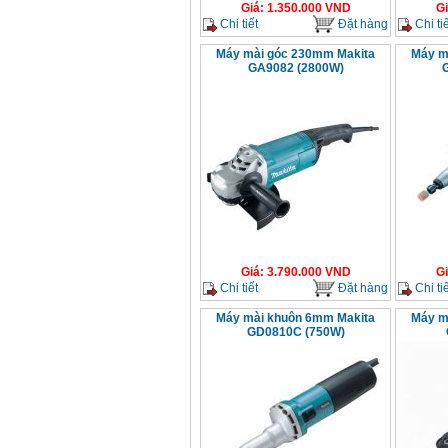
Giá
:
1.350.000
VND
G
Chi tiết
Đặt hàng
Chi tiế
Máy mài góc 230mm Makita
Máy m
GA9082 (2800W)
Giá
:
3.790.000
VND
G
Chi tiết
Đặt hàng
Chi tiế
Máy mài khuôn 6mm Makita
Máy m
GD0810C (750W)