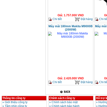
Giá
:
1.757.000
VND
G
Chi tiết
Đặt hàng
Chi tiế
Máy mài 180mm Makita M9000B
Máy mài
(2000W)
Giá
:
2.420.000
VND
G
Chi tiết
Đặt hàng
Chi tiế
Thông tin công ty
Chính sách công ty
Hỗ trợ 
»
Giới thiệu công ty
»
Chính sách bảo mật
»
Hướng
»
Tầm nhìn công ty
»
Chính sách bảo hành
»
Hướng