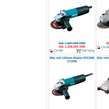
Giá
:
1.587.000
VND
G
Giá
:
1.458.000
VND
Chi tiế
Chi tiết
Đặt hàng
Máy mài 100mm Makita 9553NB
Máy mài
(710W)