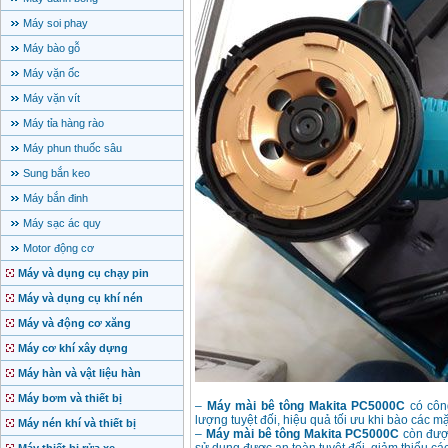
Máy soi phay
Máy bào gỗ
Máy vặn ốc
Máy vặn vít
Máy tỉa hàng rào
Máy phun thuốc sâu
Sung bắn keo
Máy bắn đinh
Máy sạc ác quy
Motor động cơ
Máy và dụng cụ chạy pin
Máy và dụng cụ khí nén
Máy và động cơ xăng
Máy cơ khí xây dựng
Máy hàn và vật liệu hàn
Máy bơm và thiết bị
–
Máy mài bê tông Makita PC5000C
có công
lượng tuyệt đối, hiệu quả tối ưu khi bào các 
Máy nén khí và thiết bị
–
Máy mài bê tông Makita PC5000C
còn được