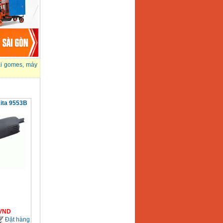
i gomes
,
máy
ita 9553B
VND
Đặt hàng