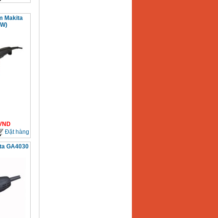
m Makita
0W)
VND
Đặt hàng
ta GA4030