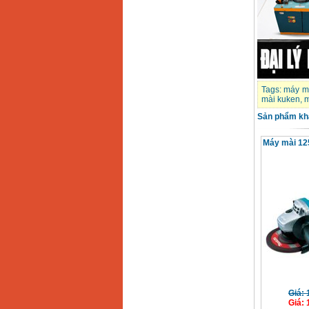
Tags:
máy m
mài kuken
,
m
Sản phẩm kh
Máy mài 1
Giá
:
Giá
: