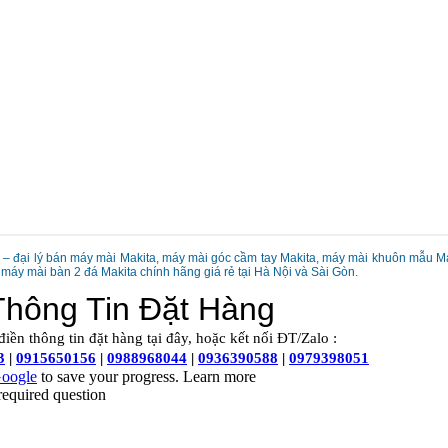
a – đại lý bán máy mài Makita, máy mài góc cầm tay Makita, máy mài khuôn mẫu M
 máy mài bàn 2 đá Makita chính hãng giá rẻ tại Hà Nội và Sài Gòn.