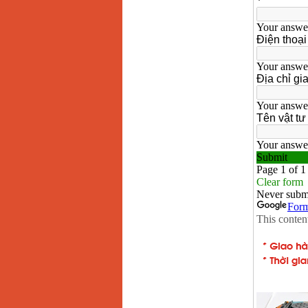
Makita LS1019L
(1510W)
Giá
:
14068000
VND
Bộ máy khoan 100
chi tiết Bosch GSB
13RE (650W)
Giá
:
2200000
VND
Máy khoan Bosch
GSB 16RE (750W)
Giá
:
1850000
VND
Động cơ xăng Honda
GX160 (5.5HP)
Giá
:
7200000
VND
Máy mài 100mm
Makita 9553B (710W)
Giá
:
1296000
VND