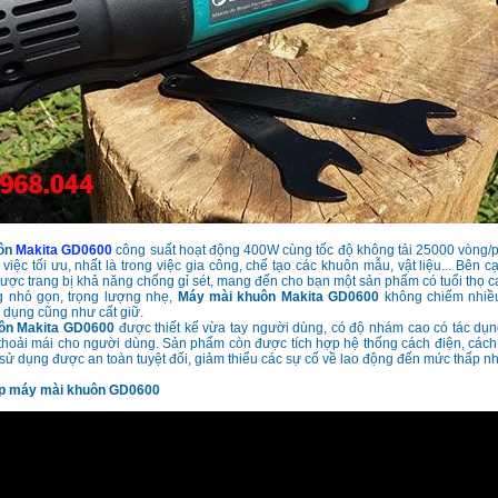
uôn
Makita GD0600
công suất hoạt động 400W cùng tốc độ không tải 25000 vòng/
việc tối ưu, nhất là trong việc gia công, chế tạo các khuôn mẫu, vật liệu... Bên cạ
ược trang bị khả năng chống gỉ sét, mang đến cho bạn một sản phẩm có tuổi thọ c
g nhỏ gọn, trọng lượng nhẹ,
Máy mài khuôn Makita GD0600
không chiếm nhiều
 dụng cũng như cất giữ.
ôn Makita GD0600
được thiết kế vừa tay người dùng, có độ nhám cao có tác dụn
thoải mái cho người dùng. Sản phẩm còn được tích hợp hệ thống cách điện, cách 
 sử dụng được an toàn tuyệt đối, giảm thiểu các sự cố về lao động đến mức thấp nh
ộp máy mài khuôn GD0600