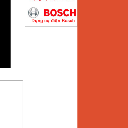
Máy hàn que điện tử
Hồng ký HK200E
Giá
:
4100000
VND
Máy hàn que điện tử
Hồng Ký HK200N
Giá
:
2870000
VND
Máy bơm nước
Koshin SEV 50X
Giá
:
5750000
VND