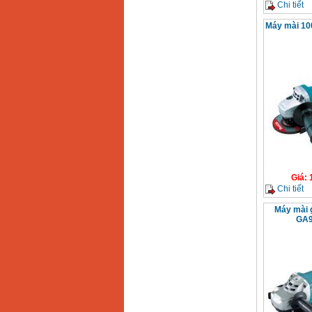
Chi tiết
Máy mài 1
Giá
:
Chi tiết
Máy mài 
GA9