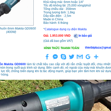
Khả năng mài: 6mm hoặc 1/4”
Tốc độ không tải: 25,000 vòng/phút
Tổng chiều dài : 358mm
Trọng lượng tịnh: 1,6kg
Dây dẫn điện : 2,5m
Made in China
Bảo hành: 6 tháng
khuôn 6mm Makita GD0600
*
Catalogue dụng cụ điện Makita
(400W)
Giá
:
1.953.000
VND
In báo giá
(
Giá đã bao gồm VAT
)
thietbiplaza@gmai
ôn Makita GD0600
làm từ chất liệu cao cấp với độ rắn chắc tuyệt đối, chịu nhiệt
mòn trong suốt quá trình sử dụng. Bên cạnh đó, vỏ ngoài của máy mài khuôn đư
 lực tốt, chống biến dạng khi bị tác động mạnh, giúp bạn yên tâm hơn khi sử dụ
ư hỏng.