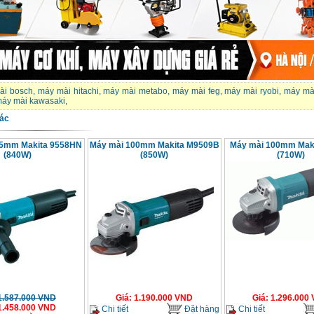
ài bosch
,
máy mài hitachi
,
máy mài metabo
,
máy mài feg
,
máy mài ryobi
,
máy mà
áy mài kawasaki
,
ác
25mm Makita 9558HN
Máy mài 100mm Makita M9509B
Máy mài 100mm Mak
(840W)
(850W)
(710W)
1.587.000
VND
Giá
:
1.190.000
VND
Giá
:
1.296.000
1.458.000
VND
Chi tiết
Đặt hàng
Chi tiết