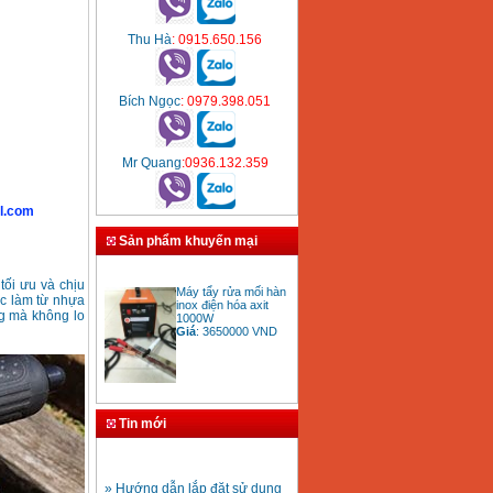
Thu Hà
: 0915.650.156
Bích Ngọc
: 0979.398.051
Mr Quang
:0936.132.359
l.com
Sản phẩm khuyến mại
Máy tẩy rửa mối hàn
 tối ưu và chịu
inox điện hóa axit
ợc làm từ nhựa
1000W
ng mà không lo
Giá
:
3650000
VND
Bảng giá mũi khoan
rút lõi bê tông
Tin mới
Giá
:
330000
VND
» Hướng dẫn lắp đặt sử dụng
máy hàn ống nhựa HDPE