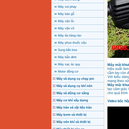
Máy soi phay
Máy bào gỗ
Máy vặn ốc
Máy vặn vít
Máy tỉa hàng rào
Máy phun thuốc sâu
Sung bắn keo
Máy bắn đinh
Máy sạc ác quy
Máy mài kh
hiệu suất làm 
Motor động cơ
cầm tay còn đ
Với kiểu dán
Máy và dụng cụ chạy pin
mang theo sử
Máy mài khu
Máy và dụng cụ khí nén
tạo cảm giác 
cho quá trình
Máy và động cơ xăng
Máy cơ khí xây dựng
Video bóc h
Máy hàn và vật liệu hàn
Máy bơm và thiết bị
Máy nén khí và thiết bị