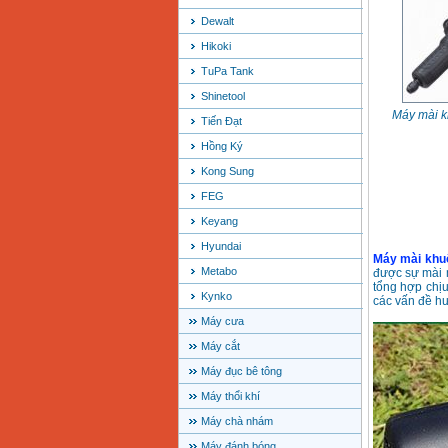
Dewalt
Hikoki
TuPa Tank
Shinetool
Máy mài 
Tiến Đạt
Hồng Ký
Kong Sung
FEG
Keyang
Hyundai
Máy mài khu
Metabo
được sự mài 
tổng hợp chịu
Kynko
các vấn đề h
Máy cưa
Máy cắt
Máy đục bê tông
Máy thổi khí
Máy chà nhám
Máy đánh bóng