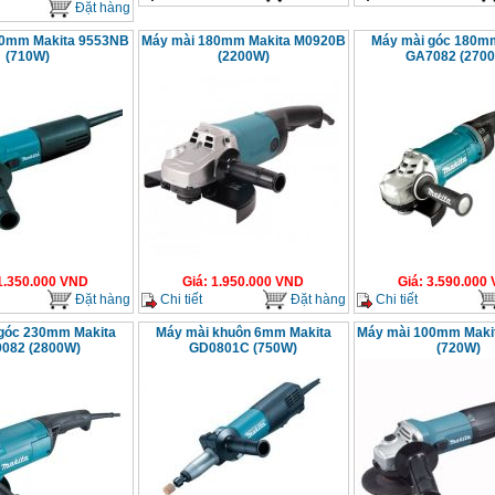
Đặt hàng
00mm Makita 9553NB
Máy mài 180mm Makita M0920B
Máy mài góc 180m
(710W)
(2200W)
GA7082 (270
1.350.000
VND
Giá
:
1.950.000
VND
Giá
:
3.590.000
Đặt hàng
Chi tiết
Đặt hàng
Chi tiết
góc 230mm Makita
Máy mài khuôn 6mm Makita
Máy mài 100mm Maki
082 (2800W)
GD0801C (750W)
(720W)