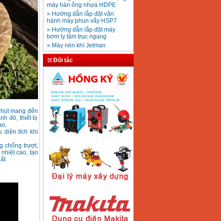
Mũi khoan rút lõi bê
» Hướng dẫn lắp đặt vận
tông D20-D350
Giá
:
330000
VND
hành máy phun vẩy HSP7
» Hướng dẫn lắp đặt máy
bơm ly tâm trục ngang
» Máy nén khí Jetman
Máy khoan bàn
» HDSD Máy Hàn Ống Nhựa
600mm Hồng Ký
KD600 (250W)
HDPE quay tay thủy lực
Đối tác
Giá
:
3290000
VND
» Đại lý bán Máy hàn
DONSUN Thượng Hải
» Máy khoan rút lõi cầm tay
chạy điện pin
Máy hàn que Hồng
» Hình thức thanh toán tại
ký Jet SR200R
Giá
:
2350000
VND
Thiết Bị Plaza
» Máy ổn áp, máy biến áp
phút mang đến
Fushin
nh đó, thiết bị
ao.
» Các loại khí dùng cho máy
 diện tích khi
cắt kim loại Plasma
Máy hàn que điện tử
Hồng ký HK 200Z
g chống trượt,
Giá
:
2770000
VND
nhiệt cao, tạo
ất.
Máy hàn que điện tử
Hồng Ký HKM200D
Giá
:
2890000
VND