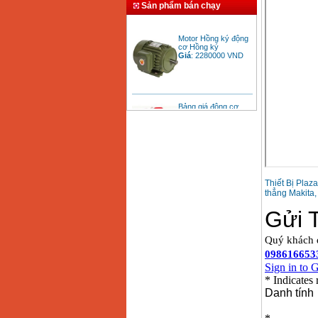
Sản phẩm bán chạy
Motor Hồng ký động
cơ Hồng ký
Giá
:
2280000
VND
Bảng giá động cơ
diesel đầu nổ diesel
Giá
:
6500000
VND
Bảng giá mũi khoan
rút lõi bê tông
Giá
:
330000
VND
Thiết Bị Plaz
thẳng Makita,
Máy khoan Bosch đa
năng GBH 2-26DRE
(800W)
Giá
:
3980000
VND
Máy cưa xích chạy
xăng Stihl MS661
Giá
:
29900000
VND
Máy cắt góc đa năng