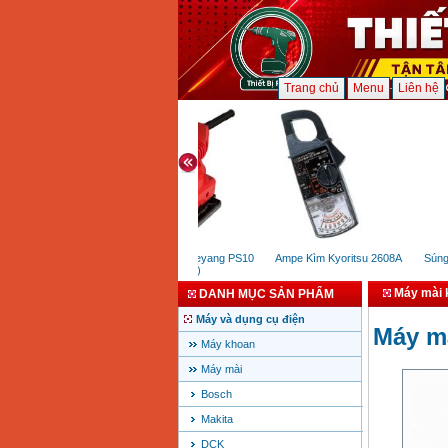
Trang chủ
Menu
Liên hệ
Máy chà nhám Keyang PS10
Ampe Kìm Kyoritsu 2608A
Súng p
(150W)
Máy mài 
DANH MỤC SẢN PHẨM
Máy và dụng cụ điện
Máy m
Máy khoan
Máy mài
Bosch
Makita
DCK