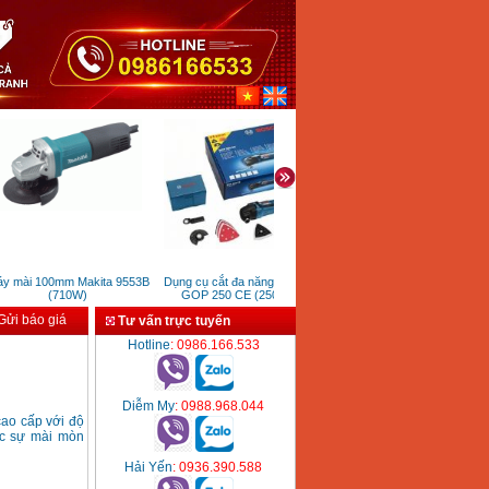
mài 100mm Makita 9553B
Dụng cụ cắt đa năng Bosch
Máy khoan đất trồng cây có
(710W)
GOP 250 CE (250W)
bánh xe đẩy
ửi báo giá
Tư vấn trực tuyến
Hotline
: 0986.166.533
Diễm My
: 0988.968.044
cao cấp với độ
ược sự mài mòn
Hải Yến
: 0936.390.588