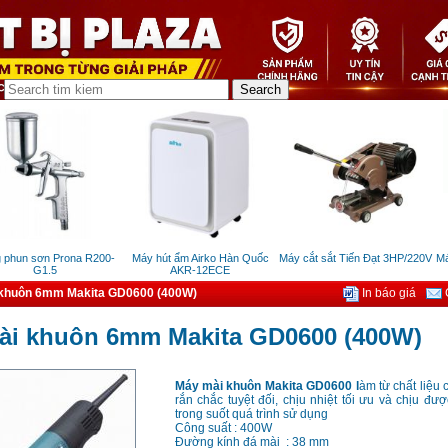
hun sơn Prona R200-
Máy hút ẩm Airko Hàn Quốc
Máy cắt sắt Tiến Đạt 3HP/220V
Máy 
G1.5
AKR-12ECE
khuôn 6mm Makita GD0600 (400W)
In báo giá
G
ài khuôn 6mm Makita GD0600 (400W)
Máy mài khuôn Makita GD0600 l
àm từ chất liệu 
rắn chắc tuyệt đối, chịu nhiệt tối ưu và chịu đ
trong suốt quá trình sử dụng
Công suất : 400W
Đường kính đá mài : 38 mm