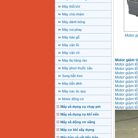
Máy thổi khí
Máy chà nhám
Máy đánh bóng
Máy soi phay
Motor g
Máy bào gỗ
Máy vặn ốc
Máy vặn vít
Motor giảm t
Máy tỉa hàng rào
Motor giảm t
Máy phun thuốc sâu
Motor giảm t
Motor giảm t
Sung bắn keo
Motor giảm t
Motor giảm t
Máy bắn đinh
Motor giảm t
Motor giảm t
Máy sạc ác quy
Motor giảm t
Motor giảm t
Motor động cơ
Motor giảm t
Máy và dụng cụ chạy pin
Motor giảm t
Máy và dụng cụ khí nén
Máy và động cơ xăng
Máy cơ khí xây dựng
Máy hàn và vật liệu hàn