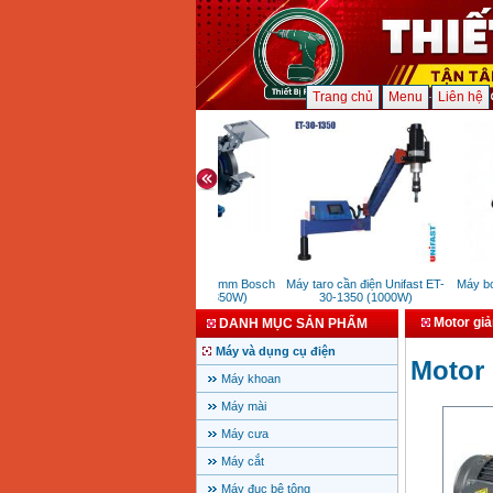
Trang chủ
Menu
Liên hệ
Máy mài hai đá 150mm Bosch
Máy taro cần điện Unifast ET-
Máy bơm 
GBG 35-15 (350W)
30-1350 (1000W)
Motor giả
DANH MỤC SẢN PHẨM
Máy và dụng cụ điện
Motor 
Máy khoan
Máy mài
Máy cưa
Máy cắt
Máy đục bê tông