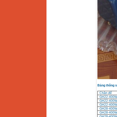
xăng Stihl MS661
Giá
:
29900000
VND
Máy cắt góc đa năng
Makita LS1019L
(1510W)
Giá
:
14068000
VND
Bộ máy khoan 100
chi tiết Bosch GSB
13RE (650W)
Giá
:
2200000
VND
Máy khoan Bosch
GSB 16RE (750W)
Giá
:
1850000
VND
Bảng thông s
Động cơ xăng Honda
GX160 (5.5HP)
Chân đế
Giá
:
7200000
VND
GH22-400W
GH22-400W
GH22-400W
GH28-400W
GH28-400W
Máy mài 100mm
Makita 9553B (710W)
GH28-400W