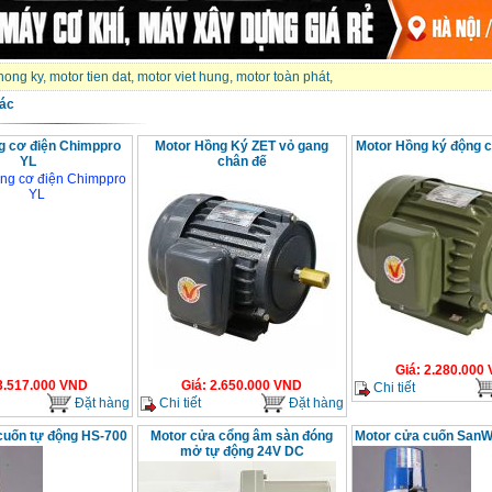
hong ky
,
motor tien dat
,
motor viet hung
,
motor toàn phát
,
ác
g cơ điện Chimppro
Motor Hồng Ký ZET vỏ gang
Motor Hồng ký động 
YL
chân đế
Giá
:
2.280.000
3.517.000
VND
Giá
:
2.650.000
VND
Chi tiết
Đặt hàng
Chi tiết
Đặt hàng
cuốn tự động HS-700
Motor cửa cổng âm sàn đóng
Motor cửa cuốn San
mở tự động 24V DC