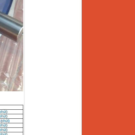
phút)
phút)
/phút)
phút)
phút)
phút)