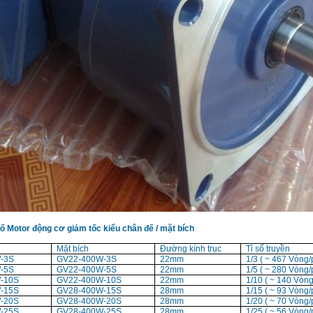
ố Motor động cơ giảm tốc kiểu chân đế / mặt bích
Mặt bích
Đường kính trục
Tỉ số truyền
-3S
GV22-400W-3S
22mm
1/3 ( ~ 467 Vòng/
-5S
GV22-400W-5S
22mm
1/5 ( ~ 280 Vòng/
-10S
GV22-400W-10S
22mm
1/10 ( ~ 140 Vòng
-15S
GV28-400W-15S
28mm
1/15 ( ~ 93 Vòng/
-20S
GV28-400W-20S
28mm
1/20 ( ~ 70 Vòng/
-25S
GV28-400W-25S
28mm
1/25 ( ~ 56 Vòng/