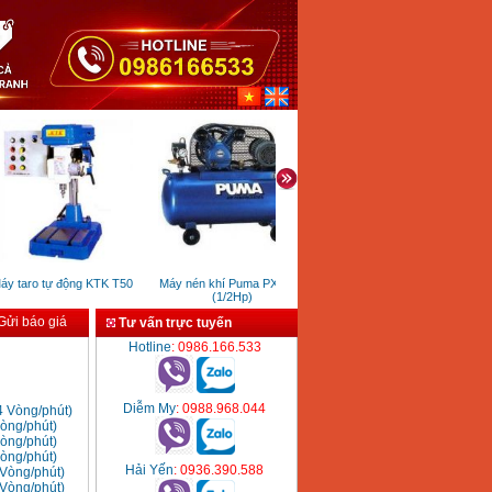
taro tự động KTK T50
Máy nén khí Puma PX0260
Máy nén khí Puma PX2100
(1/2Hp)
(2HP)
ửi báo giá
Tư vấn trực tuyến
Hotline
: 0986.166.533
Diễm My
: 0988.968.044
 Vòng/phút)
òng/phút)
òng/phút)
òng/phút)
Hải Yến
: 0936.390.588
Vòng/phút)
Vòng/phút)