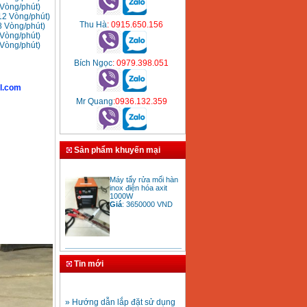
Vòng/phút)
2 Vòng/phút)
Thu Hà
: 0915.650.156
 Vòng/phút)
Vòng/phút)
Vòng/phút)
Bích Ngọc
: 0979.398.051
l.com
Mr Quang
:0936.132.359
Sản phẩm khuyến mại
Máy tẩy rửa mối hàn
inox điện hóa axit
1000W
Giá
:
3650000
VND
Bảng giá mũi khoan
rút lõi bê tông
Tin mới
Giá
:
330000
VND
» Hướng dẫn lắp đặt sử dụng
máy hàn ống nhựa HDPE
Mũi khoan rút lõi bê