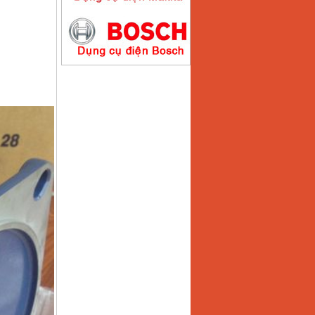
Máy hàn que điện tử
Hồng ký HK200E
Giá
:
4100000
VND
Máy hàn que điện tử
Hồng Ký HK200N
Giá
:
2870000
VND
Máy bơm nước
Koshin SEV 50X
Giá
:
5750000
VND