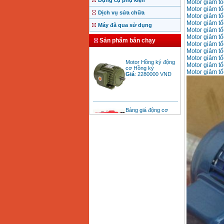
Dụng cụ phụ kiện
Motor giảm t
Motor giảm t
Dịch vụ sửa chữa
Motor giảm t
Motor giảm t
Máy đã qua sử dụng
Motor giảm t
Motor giảm t
Sản phẩm bán chạy
Motor giảm t
Motor giảm t
Motor Hồng ký động
Motor giảm t
cơ Hồng ký
Motor giảm t
Giá
:
2280000
VND
Motor giảm t
Bảng giá động cơ
diesel đầu nổ diesel
Giá
:
6500000
VND
Bảng giá mũi khoan
rút lõi bê tông
Giá
:
330000
VND
Máy khoan Bosch đa
năng GBH 2-26DRE
(800W)
Giá
:
3980000
VND
Máy cưa xích chạy