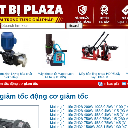
định lượng hóa chất
Máy khoan từ Magbroach
Máy hàn ống nhựa HDPE đẩy
Máy 
Seko Italy
MD40 (1150W)
tay HBF160
m tốc động cơ giảm tốc
In báo giá
G
giảm tốc động cơ giảm tốc
Motor giảm tốc GH28-200W-100S 0.2kW 1/100 (14
Motor giảm tốc GH28-400W-15S 0.4kW 1/15 (93 V
Motor giảm tốc GH28-400W-45S 0.4kW 1/45 (31 V
Motor giảm tốc GH28-750W-5S 0.75kW 1/5 (280 V
Motor giảm tốc GH32-750W-45S 0.75kW 1/45 (31 
Motor giảm tốc GH32-1500W-30S 1.5kW 1/30 (47 