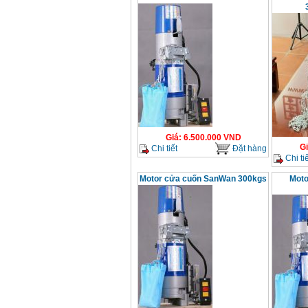
Giá
:
6.500.000
VND
G
Chi tiết
Đặt hàng
Chi tiế
Motor cửa cuốn SanWan 300kgs
Moto