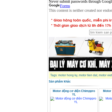
Tags:
motor hong ky
,
motor tien dat
,
motor vie
Sản phẩm khác
Motor động cơ điện Chimppro
Motor
YL