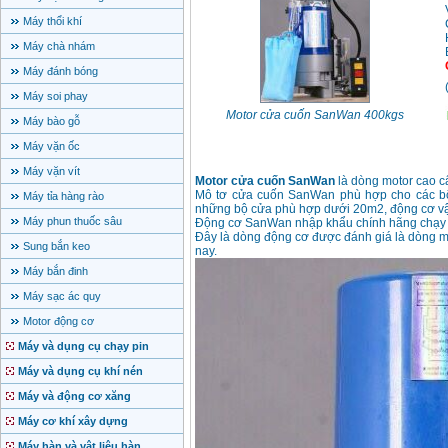
Máy thổi khí
Máy chà nhám
Máy đánh bóng
Máy soi phay
Motor cửa cuốn SanWan 400kgs
Máy bào gỗ
Máy vặn ốc
Máy vặn vít
Motor cửa cuốn SanWan
là dòng motor cao c
Mô tơ cửa cuốn SanWan phù hợp cho các bộ 
Máy tỉa hàng rào
những bộ cửa phù hợp dưới 20m2, động cơ vậ
Máy phun thuốc sâu
Động cơ SanWan nhập khẩu chính hãng chạy ê
Đây là dòng động cơ được đánh giá là dòng moto
Sung bắn keo
nay.
Máy bắn đinh
Máy sạc ác quy
Motor động cơ
Máy và dụng cụ chạy pin
Máy và dụng cụ khí nén
Máy và động cơ xăng
Máy cơ khí xây dựng
Máy hàn và vật liệu hàn