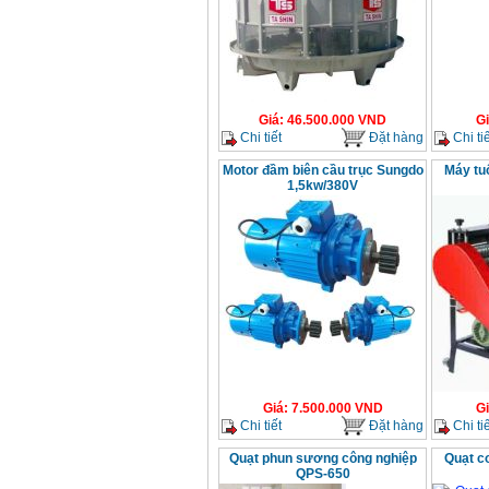
Giá
:
46.500.000
VND
G
Chi tiết
Đặt hàng
Chi tiế
Motor đầm biên cầu trục Sungdo
Máy tuố
1,5kw/380V
Giá
:
7.500.000
VND
G
Chi tiết
Đặt hàng
Chi tiế
Quạt phun sương công nghiệp
Quạt c
QPS-650