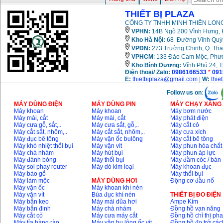
THIẾT BỊ PLAZA
CÔNG TY TNHH MINH THIÊN LONG
VPHN:
14B Ngõ 200 Vĩnh Hưng, P
Kho Hà Nội:
68 Đường Vĩnh Quỳnh
VPĐN:
273 Trường Chinh, Q. Tha
VPHCM
: 133 Đào Cam Mộc, Phư
Kho
Bình Dương:
Vĩnh Phú 24, 
Điện thoại/ Zalo:
0986166533
*
091
E:
thietbiplaza@gmail.com
|
W:
thie
Follow us on
:
MÁY DÙNG ĐIỆN
MÁY DÙNG PIN
MÁY CHẠY XĂNG 
Máy khoan
Máy khoan
Máy bơm nước
Máy mài, cắt
Máy mài, cắt
Máy phát điện
Máy cưa gỗ, sắt,..
Máy cưa sắt, gỗ,..
Máy cắt cỏ
Máy cắt sắt, nhôm,..
Máy cắt sắt, nhôm,..
Máy cưa xích
Máy đục bê tông
Máy vặn ốc bulông
Máy cắt bê tông
Máy khò nhiệt thổi bụi
Máy vặn vít
Máy phun hóa chất
Máy chà nhám
Máy hút bụi
Máy phun áp lực
Máy đánh bóng
Máy thổi bụi
Máy đầm cóc / bàn
Máy soi phay router
Máy dò kim loại
Máy khoan đục
Máy bào gỗ
Máy thổi bụi
Máy làm mộc
MÁY DÙNG HƠI
Động cơ đầu nổ
Máy vặn ốc
Máy khoan khí nén
Máy vặn vít
Búa đục khí nén
THIÊT BỊ ĐO ĐIỆN
Máy bắn keo
Máy mài dũa hơi
Ampe Kìm
Máy bắn đinh
Máy chà nhám
Đồng hồ vạn năng
Máy cắt cỏ
Máy cưa máy cắt
Đồng hồ chỉ thị ph
Máy tỉa hàng rào
Máy vặn bu lông ốc vít
Đồng hồ đo trở các