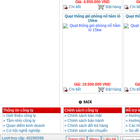
Giá
:
4.950.000
VND
G
Chi tiết
Đặt hàng
Chi tiế
Quạt thông gió phòng nổ hầm lò
Quạt th
15kw
Giá
:
19.500.000
VND
Gi
Chi tiết
Đặt hàng
Chi tiế
Thông tin công ty
Chính sách công ty
Hỗ trợ 
»
Giới thiệu công ty
»
Chính sách bảo mật
»
Hướng
»
Tầm nhìn công ty
»
Chính sách bảo hành
»
Hướng
»
Quan điểm kinh doanh
»
Chinh sách đổi trả hàng
»
Các h
»
Cơ hội nghề nghiệp
»
Chính sách vận chuyển
»
Sơ đồ
Lượt truy cập: 40296598
Trang chủ
Menu
Liên hệ