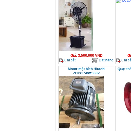
Giá
:
3.500.000
VND
G
Chi tiết
Đặt hàng
Chi tiế
Motor mặt bích Hitachi
Quạt th
2HP/1.5kw/380v