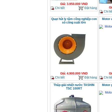
Giá
:
3.950.000
VND
G
Chi tiết
Đặt hàng
Chi tiế
Quạt hút ly tâm công nghiệp con
Motor 
sò công suất lớn
Giá
:
4.900.000
VND
G
Chi tiết
Đặt hàng
Chi tiế
Tháp giải nhiệt nước TASHIN
Motor 
TSC 100RT