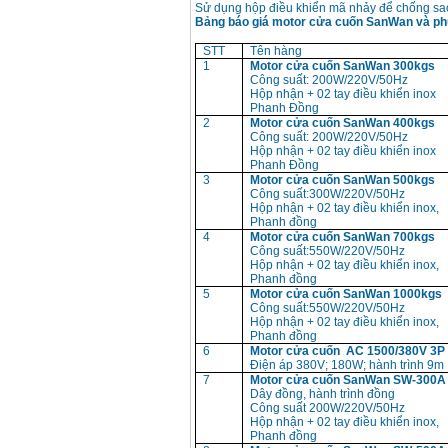
Sử dụng hộp điều khiển mã nhảy để chống sao 
xăng Stihl MS661
Giá
:
29900000
VND
Bảng báo giá motor cửa cuốn SanWan và ph
STT
Tên hàng
Máy cắt góc đa năng
1
Motor cửa cuốn SanWan 300kgs
Makita LS1019L
Công suất: 200W/220V/50Hz
(1510W)
Hộp nhận + 02 tay điều khiển inox
Giá
:
14068000
VND
Phanh Đồng
2
Motor cửa cuốn SanWan 400kgs
Công suất: 200W/220V/50Hz
Hộp nhận + 02 tay điều khiển inox
Bộ máy khoan 100
Phanh Đồng
chi tiết Bosch GSB
3
Motor cửa cuốn SanWan 500kgs
13RE (650W)
Giá
:
2200000
VND
Công suất:300W/220V/50Hz
Hộp nhận + 02 tay điều khiển inox,
Phanh đồng
4
Motor cửa cuốn SanWan 700kgs
Công suất:550W/220V/50Hz
Hộp nhận + 02 tay điều khiển inox,
Máy khoan Bosch
GSB 16RE (750W)
Phanh đồng
Giá
:
1850000
VND
5
Motor cửa cuốn SanWan 1000kgs
Công suất:550W/220V/50Hz
Hộp nhận + 02 tay điều khiển inox,
Phanh đồng
Động cơ xăng Honda
6
Motor cửa cuốn AC 1500/380V 3P
GX160 (5.5HP)
Giá
:
7200000
VND
Điện áp 380V; 180W; hành trình 9m
7
Motor cửa cuốn SanWan SW-300A
Dây đồng, hành trình đồng
Công suất 200W/220V/50Hz
Hộp nhận + 02 tay điều khiển inox,
Máy mài 100mm
Phanh đồng
Makita 9553B (710W)