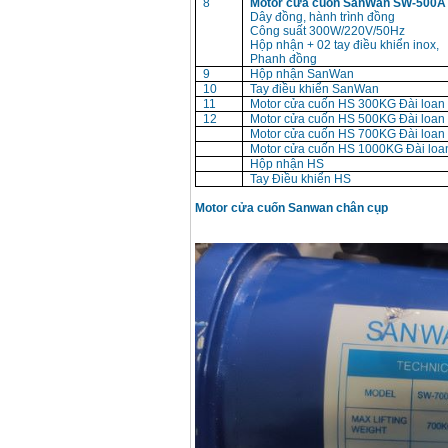
8
Motor cửa cuốn SanWan SW-500A
Giá
:
1296000
VND
Dây đồng, hành trình đồng
Công suất 300W/220V/50Hz
Hộp nhận + 02 tay điều khiển inox,
Phanh đồng
9
Hộp nhận SanWan
10
Tay điều khiển SanWan
11
Motor cửa cuốn HS 300KG Đài loan
12
Motor cửa cuốn HS 500KG Đài loan
Motor cửa cuốn HS 700KG Đài loan
Motor cửa cuốn HS 1000KG Đài loa
Hộp nhận HS
Tay Điều khiển HS
Motor cửa cuốn Sanwan chân cụp