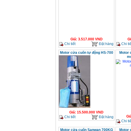
Giá
:
3.517.000
VND
G
Chi tiết
Đặt hàng
Chi tiế
Motor cửa cuốn tự động HS-700
Motor 
mở
Giá
:
15.500.000
VND
Gi
Chi tiết
Đặt hàng
Chi tiế
Motor cửa cuốn Sanwan 700KG
Motor 