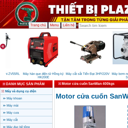
Trang chủ
Menu
Liên hệ
achi ZV55RL
Máy hàn que điện tử Hồng ký
Máy cắt sắt Tiến Đạt 3HP/220V
Máy bơm nước
HK200E
SEV
Motor cửa cuốn SanWan 400kgs
DANH MỤC SẢN PHẨM
Máy và dụng cụ điện
Motor cửa cuốn SanW
Máy khoan
Máy mài
Máy cưa
Máy cắt
Máy đục bê tông