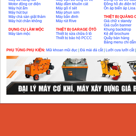
Motor động cơ điện
Máy đầm khuôn cát
Đồng hồ đo điện tr
Máy hút ẩm
Máy gõ rỉ sét
Ổn áp biến áp Lioa
Máy hút bụi
Máy phun sơn
Máy chà sàn giặt thảm
Máy bắn đinh
THIỆT BỊ QUẢNG
Máy hút chân không
Máy rút Rive
Giá chữ x standy
Giá cuốn banner
DỤNG CỤ LÀM MỘC
THIÊT BỊ GARAGE ÔTÔ
Khung backdrop
Máy làm mộc
Thiết bị sửa chữa ô tô
Kệ để brochure
Thiết bị bảo hộ PCCC
Quầy bán hàng
Bảng menu chỉ dẫ
PHỤ TÙNG PHỤ KIỆN:
Mũi khoan mũi đục
|
Đá mài đá cắt
|
Lưỡi cưa lưỡi cắt