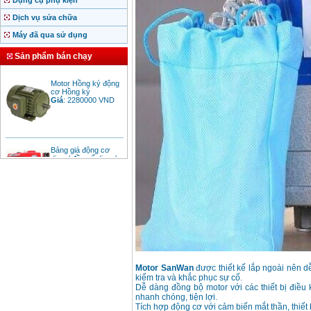
Dụng cụ phụ kiện
Dịch vụ sửa chữa
Máy đã qua sử dụng
Sản phẩm bán chạy
Motor Hồng ký động
cơ Hồng ký
Giá
:
2280000
VND
Bảng giá động cơ
diesel đầu nổ diesel
Giá
:
6500000
VND
Bảng giá mũi khoan
rút lõi bê tông
Giá
:
330000
VND
Máy khoan Bosch đa
năng GBH 2-26DRE
Motor SanWan
được thiết kế lắp ngoài nên d
(800W)
kiểm tra và khắc phục sự cố.
Giá
:
3980000
VND
Dễ dàng đồng bộ motor với các thiết bị điều
nhanh chóng, tiện lợi.
Tích hợp động cơ với cảm biến mắt thần, thiết
Máy cưa xích chạy