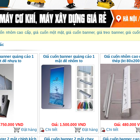
uốn nhôm cao cấp
,
giá cuốn một mặt
,
giá cuốn banner
,
giá treo banner
,
giá cuố
ác
banner quảng cáo 1
Giá cuốn banner quảng cáo 1
Giá cuốn nhôm cao 
t đế nhựa to
mặt đế nhôm to
thép (kt 80x200
:
750.000
VND
Giá
:
1.500.000
VND
Giá
:
480.000
V
Đặt hàng
Chi tiết
Đặt hàng
Chi tiết
ster 2 mặt chỉnh kích
Giá cuốn banner 2 mặt chạy
Giá cuốn banner cao 