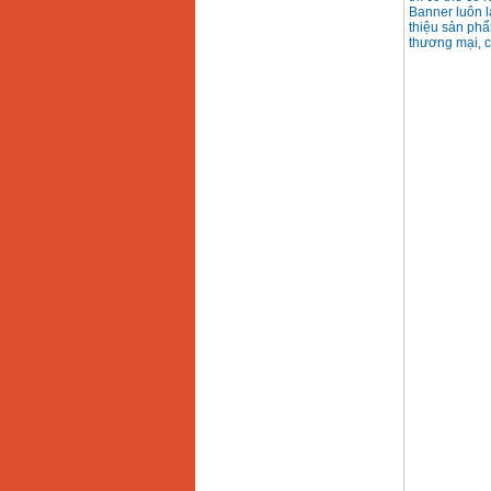
Banner luôn l
Bảng giá mũi khoan
thiệu sản phẩ
rút lõi bê tông
thương mại, 
Giá
:
330000
VND
Máy khoan Bosch đa
năng GBH 2-26DRE
(800W)
Giá
:
3980000
VND
Máy cưa xích chạy
xăng Stihl MS661
Giá
:
29900000
VND
Máy cắt góc đa năng
Makita LS1019L
(1510W)
Giá
:
14068000
VND
Bộ máy khoan 100
chi tiết Bosch GSB
13RE (650W)
Giá
:
2200000
VND