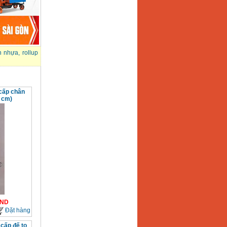
n nhựa
,
rollup
cấp chân
 cm)
ND
Đặt hàng
cấp đế to