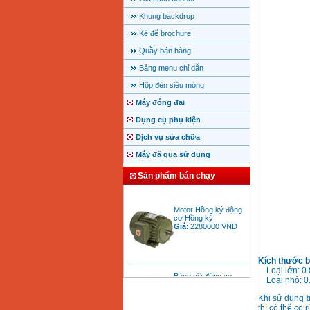
Khung backdrop
Kệ để brochure
Quầy bán hàng
Bảng menu chỉ dẫn
Hộp đèn siêu mỏng
Máy đóng đai
Dụng cụ phụ kiện
Dịch vụ sửa chữa
Máy đã qua sử dụng
Sản phẩm bán chạy
Motor Hồng ký động
cơ Hồng ký
Giá
:
2280000
VND
Kích thước b
Bảng giá động cơ
Loại lớn: 0.
diesel đầu nổ diesel
Loại nhỏ: 0.
Giá
:
6500000
VND
Khi sử dụng
thì có thể co 