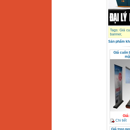
Tags:
Giá c
banner
,
Sản phẩm kh
Giá cuốn 
mặ
Giá
Chi tiết
Giá treo po