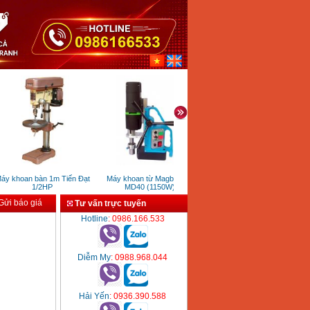
 khoan bàn 1m Tiến Đạt
Máy khoan từ Magbroach
Máy đầm cóc chạy xăng RM80
1/2HP
MD40 (1150W)
ửi báo giá
Tư vấn trực tuyến
Hotline
: 0986.166.533
Diễm My
: 0988.968.044
Hải Yến
: 0936.390.588