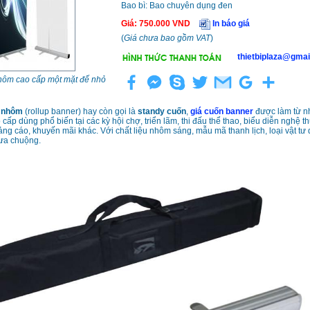
Bao bì: Bao chuyên dụng đen
Giá
:
750.000
VND
In báo giá
(
Giá chưa bao gồm VAT
)
thietbiplaza@gmai
hôm cao cấp một mặt đế nhỏ
 nhôm
(rollup banner) hay còn gọi là
standy cuốn
,
giá cuốn banner
được làm từ n
ấp dùng phổ biến tại các kỳ hội chợ, triển lãm, thi đấu thể thao, biểu diễn nghệ th
ng cáo, khuyến mãi khác. Với chất liệu nhôm sáng, mẫu mã thanh lịch, loại vật tư
 ưa chuộng.