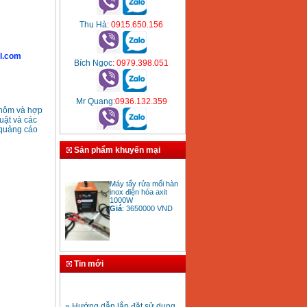
Thu Hà
: 0915.650.156
l.com
Bích Ngọc
: 0979.398.051
Mr Quang
:0936.132.359
hôm và hợp
uật và các
 quảng cáo
Sản phẩm khuyến mại
Máy tẩy rửa mối hàn
inox điện hóa axit
1000W
Giá
:
3650000
VND
Bảng giá mũi khoan
Tin mới
rút lõi bê tông
Giá
:
330000
VND
» Hướng dẫn lắp đặt sử dụng
máy hàn ống nhựa HDPE