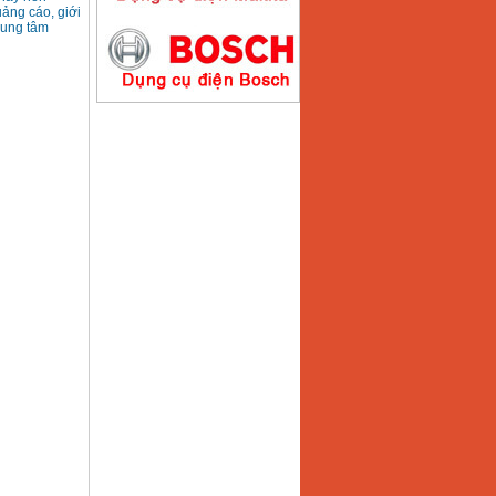
ảng cáo, giới
rung tâm
Máy hàn que điện tử
Hồng ký HK200E
Giá
:
4100000
VND
Máy hàn que điện tử
Hồng Ký HK200N
Giá
:
2870000
VND
Máy bơm nước
Koshin SEV 50X
Giá
:
5750000
VND