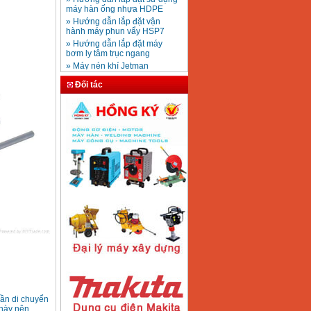
Mũi khoan rút lõi bê
» Hướng dẫn lắp đặt vận
tông D20-D350
Giá
:
330000
VND
hành máy phun vẩy HSP7
» Hướng dẫn lắp đặt máy
bơm ly tâm trục ngang
» Máy nén khí Jetman
Máy khoan bàn
» HDSD Máy Hàn Ống Nhựa
600mm Hồng Ký
KD600 (250W)
HDPE quay tay thủy lực
Đối tác
Giá
:
3290000
VND
» Đại lý bán Máy hàn
DONSUN Thượng Hải
» Máy khoan rút lõi cầm tay
chạy điện pin
Máy hàn que Hồng
» Hình thức thanh toán tại
ký Jet SR200R
Giá
:
2350000
VND
Thiết Bị Plaza
» Máy ổn áp, máy biến áp
Fushin
» Các loại khí dùng cho máy
cắt kim loại Plasma
Máy hàn que điện tử
Hồng ký HK 200Z
Giá
:
2770000
VND
Máy hàn que điện tử
Hồng Ký HKM200D
Giá
:
2890000
VND
cần di chuyển
t này nên