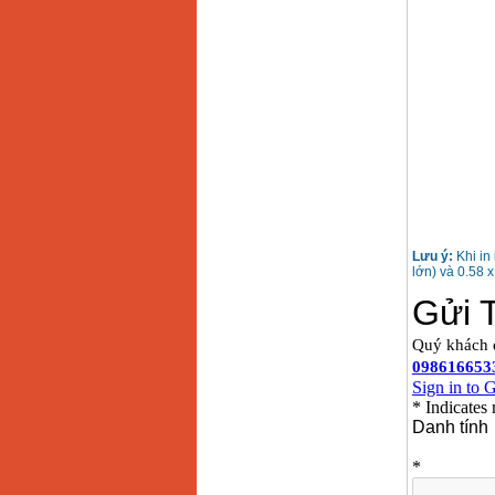
Máy khoan Bosch
GSB 16RE (750W)
Giá
:
1850000
VND
Động cơ xăng Honda
GX160 (5.5HP)
Giá
:
7200000
VND
Máy mài 100mm
Makita 9553B (710W)
Giá
:
1296000
VND
Lưu ý:
Khi in
lớn) và 0.58 