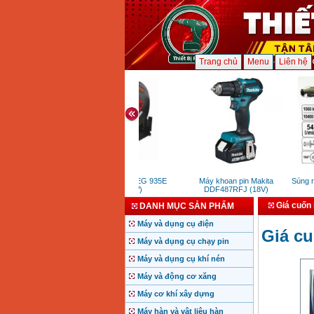
Trang chủ
Menu
Liên hệ
Máy cắt sắt FEG 935E
Máy khoan pin Makita
Súng rút
(2800W)
DDF487RFJ (18V)
Giá cuốn
DANH MỤC SẢN PHẨM
Máy và dụng cụ điện
Giá c
Máy và dụng cụ chạy pin
Máy và dụng cụ khí nén
Máy và động cơ xăng
Máy cơ khí xây dựng
Máy hàn và vật liệu hàn