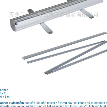
anner :
8 x 2m
6 x 1.6m
banner cuốn nhôm
bạn cần kéo dãn poster để trưng bày, khi không sử dụng hoặc 
rút poster vào vỏ hộp rất tiện dụng và tiết kiệm diện tích trưng bày. Với tính linh hoạ