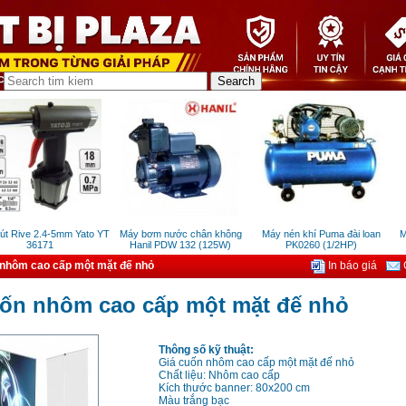
 Rive 2.4-5mm Yato YT
Máy bơm nước chân không
Máy nén khí Puma đài loan
Máy
36171
Hanil PDW 132 (125W)
PK0260 (1/2HP)
 nhôm cao cấp một mặt đế nhỏ
In báo giá
G
uốn nhôm cao cấp một mặt đế nhỏ
Thông số kỹ thuật:
Giá cuốn nhôm cao cấp một mặt đế nhỏ
Chất liệu: Nhôm cao cấp
Kích thước banner: 80x200 cm
Màu trắng bạc