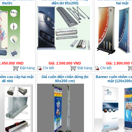
thước
điện (kt 85x200)
hai mặt
1.450.000
VND
Giá
:
2.500.000
VND
Giá
:
1.800.000
Đặt hàng
Chi tiết
Đặt hàng
Chi tiết
hôm cao cấp hai mặt
Giá cuốn điện chân đứng (kt
Banner cuốn nhôm ca
đế nhỏ
80x200 cm)
mặt (120x200