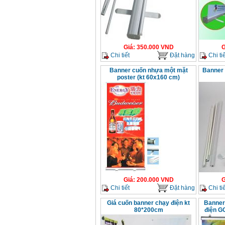
Giá
:
350.000
VND
G
Chi tiết
Đặt hàng
Chi tiế
Banner cuốn nhựa một mặt
Banner 
poster (kt 60x160 cm)
Giá
:
200.000
VND
G
Chi tiết
Đặt hàng
Chi tiế
Giá cuốn banner chạy điện kt
Banner
80*200cm
điện G