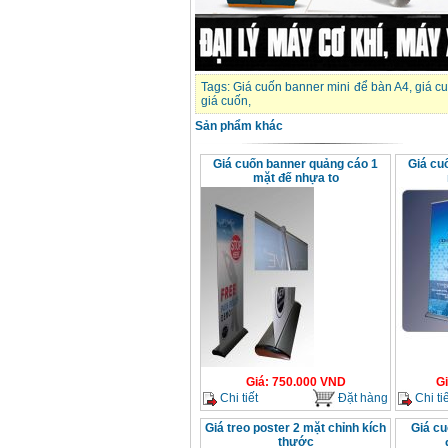
Máy khoan Bosch
GSB 16RE (750W)
Giá
:
1850000
VND
Tags:
Giá cuốn banner mini để bàn A4
,
giá c
giá cuốn
,
Động cơ xăng Honda
GX160 (5.5HP)
Sản phẩm khác
Giá
:
7200000
VND
Giá cuốn banner quảng cáo 1
Giá cu
mặt đế nhựa to
Máy mài 100mm
Makita 9553B (710W)
Giá
:
1296000
VND
Giá
:
750.000
VND
G
Chi tiết
Đặt hàng
Chi tiế
Giá treo poster 2 mặt chỉnh kích
Giá cu
thước