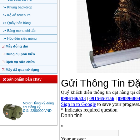
Khung backdrop
Kệ để brochure
Quầy bán hàng
Bảng menu chỉ dẫn
Hộp đèn siêu mỏng
Máy đóng đai
Dụng cụ phụ kiện
Dịch vụ sửa chữa
Máy đã qua sử dụng
Sản phẩm bán chạy
Motor Hồng ký động
cơ Hồng ký
Giá
:
2280000
VND
Bảng giá động cơ
diesel đầu nổ diesel
Giá
:
6500000
VND