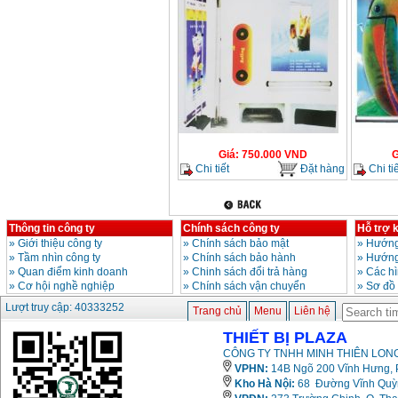
Giá
:
750.000
VND
G
Chi tiết
Đặt hàng
Chi tiế
Thông tin công ty
Chính sách công ty
Hỗ trợ 
»
Giới thiệu công ty
»
Chính sách bảo mật
»
Hướng
»
Tầm nhìn công ty
»
Chính sách bảo hành
»
Hướng
»
Quan điểm kinh doanh
»
Chinh sách đổi trả hàng
»
Các h
»
Cơ hội nghề nghiệp
»
Chính sách vận chuyển
»
Sơ đồ
Lượt truy cập: 40333252
Trang chủ
Menu
Liên hệ
THIẾT BỊ PLAZA
CÔNG TY TNHH MINH THIÊN LONG
VPHN:
14B Ngõ 200 Vĩnh Hưng, P
Kho Hà Nội:
68 Đường Vĩnh Quỳnh