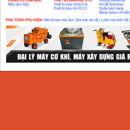
DỤNG CỤ LÀM MỘC
THIÊT BỊ GARAGE ÔTÔ
Khung backdrop
Máy làm mộc
Thiết bị sửa chữa ô tô
Kệ để brochure
Thiết bị bảo hộ PCCC
Quầy bán hàng
Bảng menu chỉ dẫ
PHỤ TÙNG PHỤ KIỆN:
Mũi khoan mũi đục
|
Đá mài đá cắt
|
Lưỡi cưa lưỡi cắt