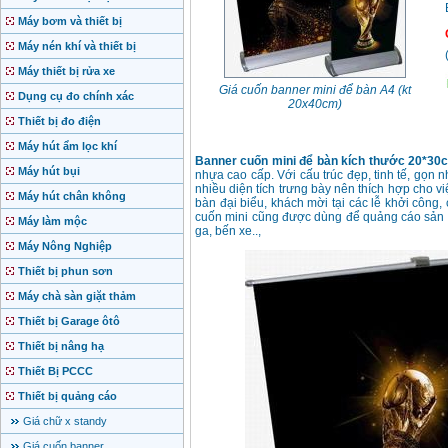
Máy bơm và thiết bị
Máy nén khí và thiết bị
Máy thiết bị rửa xe
Giá cuốn banner mini để bàn A4 (kt
Dụng cụ đo chính xác
20x40cm)
Thiết bị đo điện
Máy hút ẩm lọc khí
Banner cuốn mini để bàn kích thước 20*30
Máy hút bụi
nhựa cao cấp. Với cấu trúc đẹp, tinh tế, gọn 
nhiều diện tích trưng bày nên thích hợp cho v
Máy hút chân không
bàn đại biểu, khách mời tại các lễ khởi công,
cuốn mini cũng được dùng để quảng cáo sản ph
Máy làm mộc
ga, bến xe..,
Máy Nông Nghiệp
Thiết bị phun sơn
Máy chà sàn giặt thảm
Thiết bị Garage ôtô
Thiết bị nâng hạ
Thiết Bị PCCC
Thiết bị quảng cáo
Giá chữ x standy
Giá cuốn banner