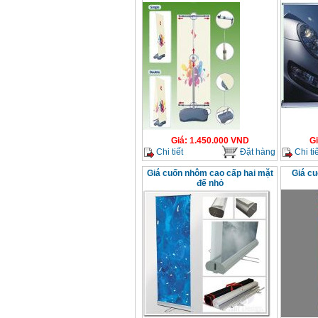
Giá
:
1.450.000
VND
G
Chi tiết
Đặt hàng
Chi tiế
Giá cuốn nhôm cao cấp hai mặt
Giá cu
đế nhỏ