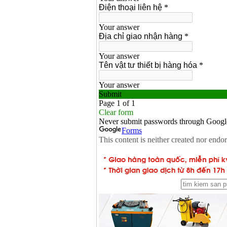
Bảng giá mũi khoan
rút lõi bê tông
Giá
:
330000
VND
Máy khoan Bosch đa
năng GBH 2-26DRE
(800W)
Giá
:
3980000
VND
Máy cưa xích chạy
xăng Stihl MS661
Giá
:
29900000
VND
Máy cắt góc đa năng
Makita LS1019L
(1510W)
Giá
:
14068000
VND
Bộ máy khoan 100
chi tiết Bosch GSB
13RE (650W)
Giá
:
2200000
VND