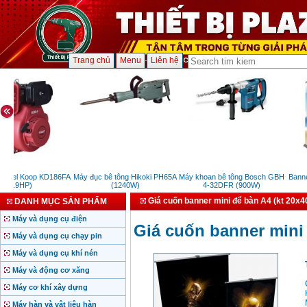
Trang chủ
Menu
Liên hệ
iesel Koop KD186FA
Máy đục bê tông Hikoki PH65A
Máy khoan bê tông Bosch GBH
Banner 
(7.9HP)
(1240W)
4-32DFR (900W)
Giá cuốn banner mini để bàn A4 (kt 20x
DANH MỤC SẢN PHẨM
Máy và dụng cụ điện
Giá cuốn banner mini
Máy và dụng cụ chạy pin
Máy và dụng cụ khí nén
Máy và động cơ xăng
Máy cơ khí xây dựng
Máy hàn và vật liệu hàn