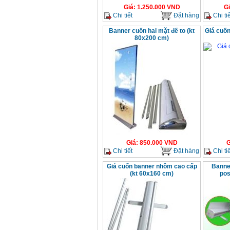
Giá
:
1.250.000
VND
G
Chi tiết
Đặt hàng
Chi tiế
Banner cuốn hai mặt đế to (kt
Giá cuố
80x200 cm)
Giá
:
850.000
VND
G
Chi tiết
Đặt hàng
Chi tiế
Giá cuốn banner nhôm cao cấp
Banne
(kt 60x160 cm)
pos