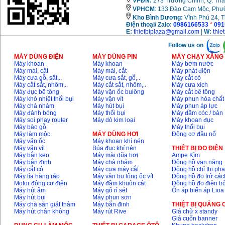
VPĐN:
273 Trường Chinh, Q. Tha
VPHCM
: 133 Đào Cam Mộc, Phư
Kho
Bình Dương:
Vĩnh Phú 24, 
Điện thoại/ Zalo:
0986166533
*
091
E:
thietbiplaza@gmail.com
|
W:
thie
Follow us on
:
MÁY DÙNG ĐIỆN
MÁY DÙNG PIN
MÁY CHẠY XĂNG 
Máy khoan
Máy khoan
Máy bơm nước
Máy mài, cắt
Máy mài, cắt
Máy phát điện
Máy cưa gỗ, sắt,..
Máy cưa sắt, gỗ,..
Máy cắt cỏ
Máy cắt sắt, nhôm,..
Máy cắt sắt, nhôm,..
Máy cưa xích
Máy đục bê tông
Máy vặn ốc bulông
Máy cắt bê tông
Máy khò nhiệt thổi bụi
Máy vặn vít
Máy phun hóa chất
Máy chà nhám
Máy hút bụi
Máy phun áp lực
Máy đánh bóng
Máy thổi bụi
Máy đầm cóc / bàn
Máy soi phay router
Máy dò kim loại
Máy khoan đục
Máy bào gỗ
Máy thổi bụi
Máy làm mộc
MÁY DÙNG HƠI
Động cơ đầu nổ
Máy vặn ốc
Máy khoan khí nén
Máy vặn vít
Búa đục khí nén
THIÊT BỊ ĐO ĐIỆN
Máy bắn keo
Máy mài dũa hơi
Ampe Kìm
Máy bắn đinh
Máy chà nhám
Đồng hồ vạn năng
Máy cắt cỏ
Máy cưa máy cắt
Đồng hồ chỉ thị ph
Máy tỉa hàng rào
Máy vặn bu lông ốc vít
Đồng hồ đo trở các
Motor động cơ điện
Máy đầm khuôn cát
Đồng hồ đo điện tr
Máy hút ẩm
Máy gõ rỉ sét
Ổn áp biến áp Lioa
Máy hút bụi
Máy phun sơn
Máy chà sàn giặt thảm
Máy bắn đinh
THIỆT BỊ QUẢNG
Máy hút chân không
Máy rút Rive
Giá chữ x standy
Giá cuốn banner