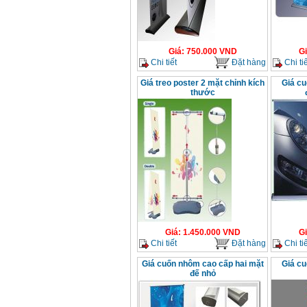
Giá
:
750.000
VND
G
Chi tiết
Đặt hàng
Chi tiế
Giá treo poster 2 mặt chỉnh kích
Giá cu
thước
Giá
:
1.450.000
VND
G
Chi tiết
Đặt hàng
Chi tiế
Giá cuốn nhôm cao cấp hai mặt
Giá cu
đế nhỏ