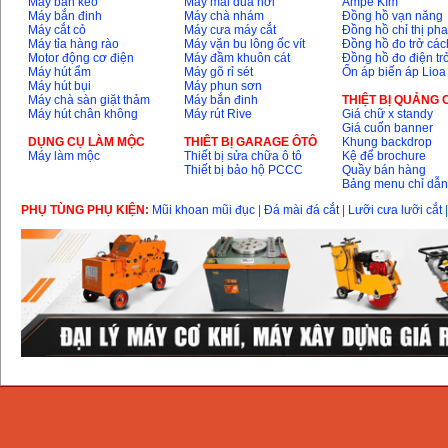
Máy bắn keo
Máy mài dũa hơi
Ampe Kìm
Máy bắn đinh
Máy chà nhám
Đồng hồ vạn năng
Máy cắt cỏ
Máy cưa máy cắt
Đồng hồ chỉ thị ph
Máy tỉa hàng rào
Máy vặn bu lông ốc vít
Đồng hồ đo trở các
Motor động cơ điện
Máy đầm khuôn cát
Đồng hồ đo điện tr
Máy hút ẩm
Máy gõ rỉ sét
Ổn áp biến áp Lioa
Máy hút bụi
Máy phun sơn
Máy chà sàn giặt thảm
Máy bắn đinh
THIỆT BỊ QUẢNG
Máy hút chân không
Máy rút Rive
Giá chữ x standy
Giá cuốn banner
DỤNG CỤ LÀM MỘC
THIÊT BỊ GARAGE ÔTÔ
Khung backdrop
Máy làm mộc
Thiết bị sửa chữa ô tô
Kệ để brochure
Thiết bị bảo hộ PCCC
Quầy bán hàng
Bảng menu chỉ dẫ
PHỤ TÙNG PHỤ KIỆN:
Mũi khoan mũi đục
|
Đá mài đá cắt
|
Lưỡi cưa lưỡi cắt