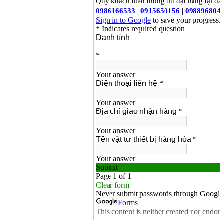
Bảng giá mũi khoan
rút lõi bê tông
Giá
:
330000
VND
Máy khoan Bosch đa
năng GBH 2-26DRE
(800W)
Giá
:
3980000
VND
Máy cưa xích chạy
xăng Stihl MS661
Giá
:
29900000
VND
Máy cắt góc đa năng
Makita LS1019L
(1510W)
Giá
:
14068000
VND
Bộ máy khoan 100
chi tiết Bosch GSB
13RE (650W)
Giá
:
2200000
VND