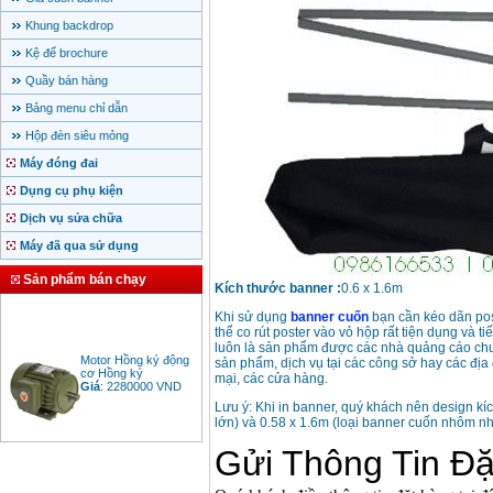
Khung backdrop
Kệ để brochure
Quầy bán hàng
Bảng menu chỉ dẫn
Hộp đèn siêu mỏng
Máy đóng đai
Dụng cụ phụ kiện
Dịch vụ sửa chữa
Máy đã qua sử dụng
Sản phẩm bán chạy
Kích thước banner :
0.6 x 1.6m
Khi sử dụng
banner cuốn
bạn cần kéo dãn pos
thể co rút poster vào vỏ hộp rất tiện dụng và ti
luôn là sản phẩm được các nhà quảng cáo chuy
Motor Hồng ký động
cơ Hồng ký
sản phẩm, dịch vụ tại các công sở hay các địa
Giá
:
2280000
VND
mại, các cửa hàng.
Lưu ý: Khi in banner, quý khách nên design kí
lớn) và 0.58 x 1.6m (loại banner cuốn nhôm nh
Bảng giá động cơ
diesel đầu nổ diesel
Giá
:
6500000
VND