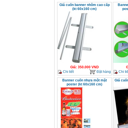
Giá cuốn banner nhôm cao cấp
Banne
(kt 60x160 cm)
pos
Giá
:
350.000
VND
G
Chi tiết
Đặt hàng
Chi tiế
Banner cuốn nhựa một mặt
Giá cuố
poster (kt 60x160 cm)