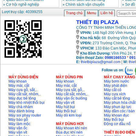
»
Cơ hội nghề nghiệp
»
Chính sách vận chuyển
»
Sơ đồ
Lượt truy cập: 40399255
Trang chủ
Menu
Liên hệ
THIẾT BỊ PLAZA
CÔNG TY TNHH MINH THIÊN LONG
VPHN:
14B Ngõ 200 Vĩnh Hưng, P
Kho Hà Nội:
68 Đường Vĩnh Quỳnh
VPĐN:
273 Trường Chinh, Q. Tha
VPHCM
: 133 Đào Cam Mộc, Phư
Kho
Bình Dương:
Vĩnh Phú 24, 
Điện thoại/ Zalo:
0986166533
*
091
E:
thietbiplaza@gmail.com
|
W:
thie
Follow us on
:
MÁY DÙNG ĐIỆN
MÁY DÙNG PIN
MÁY CHẠY XĂNG 
Máy khoan
Máy khoan
Máy bơm nước
Máy mài, cắt
Máy mài, cắt
Máy phát điện
Máy cưa gỗ, sắt,..
Máy cưa sắt, gỗ,..
Máy cắt cỏ
Máy cắt sắt, nhôm,..
Máy cắt sắt, nhôm,..
Máy cưa xích
Máy đục bê tông
Máy vặn ốc bulông
Máy cắt bê tông
Máy khò nhiệt thổi bụi
Máy vặn vít
Máy phun hóa chất
Máy chà nhám
Máy hút bụi
Máy phun áp lực
Máy đánh bóng
Máy thổi bụi
Máy đầm cóc / bàn
Máy soi phay router
Máy dò kim loại
Máy khoan đục
Máy bào gỗ
Máy thổi bụi
Máy làm mộc
MÁY DÙNG HƠI
Động cơ đầu nổ
Máy vặn ốc
Máy khoan khí nén
Máy vặn vít
Búa đục khí nén
THIÊT BỊ ĐO ĐIỆN