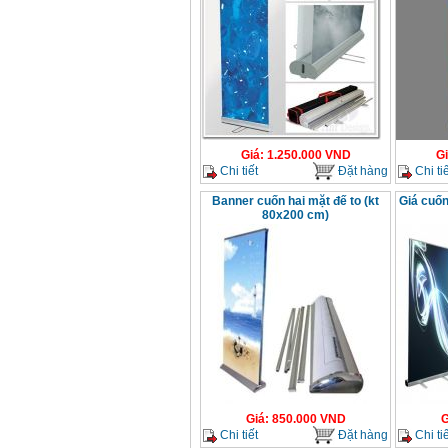
Giá
:
1.250.000
VND
G
Chi tiết
Đặt hàng
Chi tiế
Banner cuốn hai mặt đế to (kt
Giá cuố
80x200 cm)
Giá
:
850.000
VND
G
Chi tiết
Đặt hàng
Chi tiế