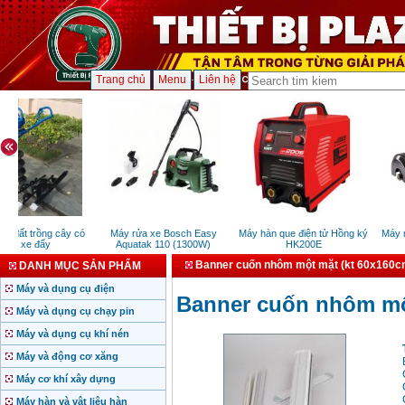
Trang chủ
Menu
Liên hệ
 đất trồng cây có
Máy rửa xe Bosch Easy
Máy hàn que điện tử Hồng ký
Máy mà
nh xe đẩy
Aquatak 110 (1300W)
HK200E
K
Banner cuốn nhôm một mặt (kt 60x160c
DANH MỤC SẢN PHẨM
Máy và dụng cụ điện
Banner cuốn nhôm mộ
Máy và dụng cụ chạy pin
Máy và dụng cụ khí nén
Máy và động cơ xăng
Máy cơ khí xây dựng
Máy hàn và vật liệu hàn