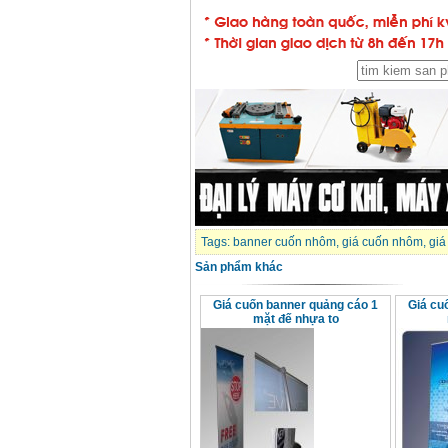
Máy khoan Bosch
GSB 16RE (750W)
Giá
:
1850000
VND
Động cơ xăng Honda
GX160 (5.5HP)
Giá
:
7200000
VND
Máy mài 100mm
Makita 9553B (710W)
Giá
:
1296000
VND
Tags:
banner cuốn nhôm
,
giá cuốn nhôm
,
giá
Sản phẩm khác
Giá cuốn banner quảng cáo 1
Giá cu
mặt đế nhựa to