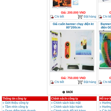
Giá
:
200.000
VND
G
Chi tiết
Đặt hàng
Chi tiế
Giá cuốn banner chạy điện kt
Banner
80*200cm
điện G
Giá
:
750.000
VND
G
Chi tiết
Đặt hàng
Chi tiế
Thông tin công ty
Chính sách công ty
Hỗ trợ 
»
Giới thiệu công ty
»
Chính sách bảo mật
»
Hướng
»
Tầm nhìn công ty
»
Chính sách bảo hành
»
Hướng
»
Quan điểm kinh doanh
»
Chinh sách đổi trả hàng
»
Các h