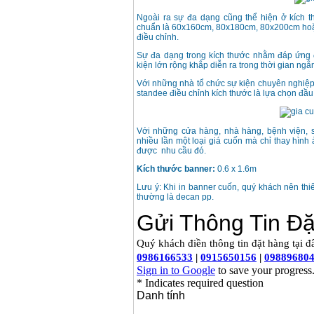
Bảng giá mũi khoan
rút lõi bê tông
Ngoài ra sự đa dạng cũng thể hiện ở kích th
Giá
:
330000
VND
chuẩn là 60x160cm, 80x180cm, 80x200cm hoặc 
điều chỉnh.
Sự đa dạng trong kích thước nhằm đáp ứng
Máy khoan Bosch đa
kiện lớn rộng khắp diễn ra trong thời gian ngắ
năng GBH 2-26DRE
(800W)
Với những nhà tổ chức sự kiện chuyên nghiệp,
Giá
:
3980000
VND
standee điều chỉnh kích thước là lựa chọn đầu
Máy cưa xích chạy
xăng Stihl MS661
Giá
:
29900000
VND
Với những cửa hàng, nhà hàng, bệnh viện,
nhiều lần một loại giá cuốn mà chỉ thay hình
được
nhu cầu đó.
Máy cắt góc đa năng
Makita LS1019L
Kích thước banner:
0.6 x 1.6m
(1510W)
Giá
:
14068000
VND
Lưu ý: Khi in banner cuốn, quý khách nên thiế
thường là decan pp.
Bộ máy khoan 100
chi tiết Bosch GSB
13RE (650W)
Giá
:
2200000
VND
Máy khoan Bosch
GSB 16RE (750W)