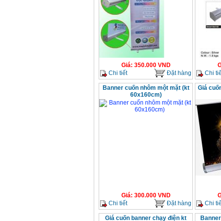
Giá
:
350.000
VND
G
Chi tiết
Đặt hàng
Chi tiế
Banner cuốn nhôm một mặt (kt
Giá cuố
60x160cm)
Giá
:
300.000
VND
G
Chi tiết
Đặt hàng
Chi tiế
Giá cuốn banner chạy điện kt
Banner