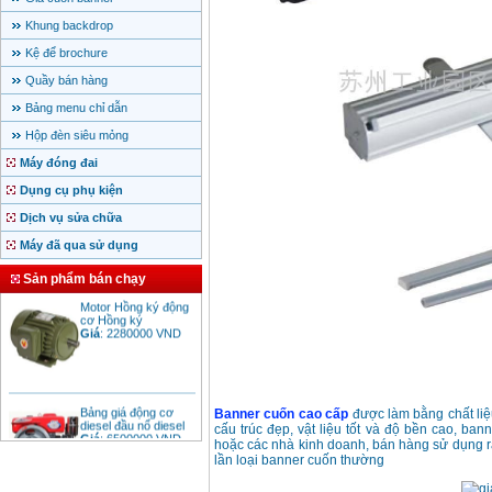
Khung backdrop
Kệ để brochure
Quầy bán hàng
Bảng menu chỉ dẫn
Hộp đèn siêu mỏng
Máy đóng đai
Dụng cụ phụ kiện
Dịch vụ sửa chữa
Máy đã qua sử dụng
Sản phẩm bán chạy
Motor Hồng ký động
cơ Hồng ký
Giá
:
2280000
VND
Bảng giá động cơ
Banner cuốn cao cấp
được làm bằng chất liệ
diesel đầu nổ diesel
Giá
:
6500000
VND
cấu trúc đẹp, vật liệu tốt và độ bền cao, ba
hoặc các nhà kinh doanh, bán hàng sử dụng rất
lần loại banner cuốn thường