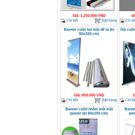
Giá
:
1.250.000
VND
G
Chi tiết
Đặt hàng
Chi tiế
Banner cuốn hai mặt đế to (kt
Giá cuố
80x200 cm)
Giá
:
850.000
VND
G
Chi tiết
Đặt hàng
Chi tiế
Banner cuốn nhôm một mặt
Banne
poster (kt 80x200 cm)
pos