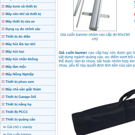
Máy bơm và thiết bị
Máy nén khí và thiết bị
Máy thiết bị rửa xe
Dụng cụ đo chính xác
Giá cuốn banner nhôm cao cấp (kt 60x160
Thiết bị đo điện
cm)
Máy hút ẩm lọc khí
Máy hút bụi
Giá cuốn banner
cao cấp hay còn được gọi l
vật dụng ngành quảng cáo, ưu điểm vượt trội
Máy hút chân không
thể được làm từ nhựa, sắt hoặc nhôm hợp kim
nhau, yếu tố này quyết định tính bền của sản 
Máy làm mộc
Máy Nông Nghiệp
Thiết bị phun sơn
Máy chà sàn giặt thảm
Thiết bị Garage ôtô
Thiết bị nâng hạ
Thiết Bị PCCC
Thiết bị quảng cáo
Giá chữ x standy
Giá cuốn banner