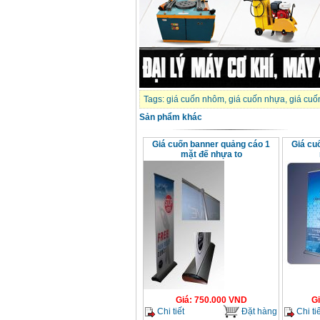
Tags:
giá cuốn nhôm
,
giá cuốn nhựa
,
giá cuố
Sản phẩm khác
Giá cuốn banner quảng cáo 1
Giá cu
mặt đế nhựa to
Giá
:
750.000
VND
G
Chi tiết
Đặt hàng
Chi tiế