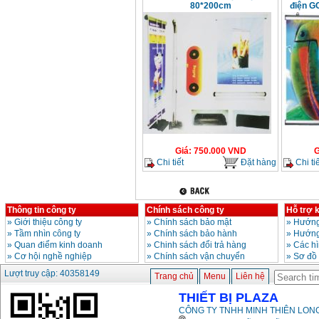
80*200cm
điện G
Giá
:
750.000
VND
G
Chi tiết
Đặt hàng
Chi tiế
Thông tin công ty
Chính sách công ty
Hỗ trợ 
»
Giới thiệu công ty
»
Chính sách bảo mật
»
Hướng
»
Tầm nhìn công ty
»
Chính sách bảo hành
»
Hướng
»
Quan điểm kinh doanh
»
Chinh sách đổi trả hàng
»
Các h
»
Cơ hội nghề nghiệp
»
Chính sách vận chuyển
»
Sơ đồ
Lượt truy cập: 40358149
Trang chủ
Menu
Liên hệ
THIẾT BỊ PLAZA
CÔNG TY TNHH MINH THIÊN LONG