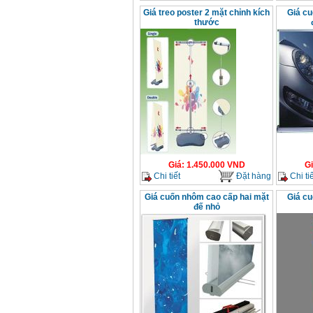
Giá treo poster 2 mặt chỉnh kích
Giá cu
thước
Giá
:
1.450.000
VND
G
Chi tiết
Đặt hàng
Chi tiế
Giá cuốn nhôm cao cấp hai mặt
Giá cu
đế nhỏ