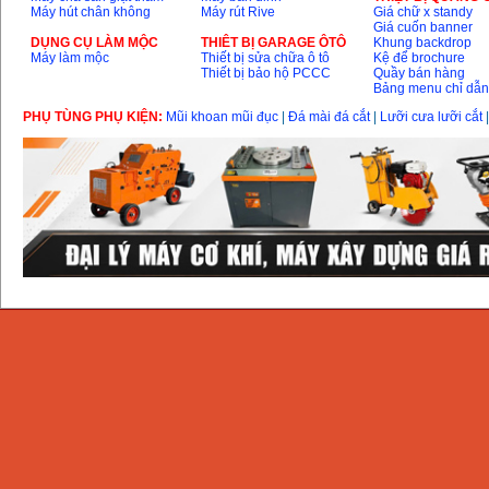
Máy hút chân không
Máy rút Rive
Giá chữ x standy
Giá cuốn banner
DỤNG CỤ LÀM MỘC
THIÊT BỊ GARAGE ÔTÔ
Khung backdrop
Máy làm mộc
Thiết bị sửa chữa ô tô
Kệ để brochure
Thiết bị bảo hộ PCCC
Quầy bán hàng
Bảng menu chỉ dẫ
PHỤ TÙNG PHỤ KIỆN:
Mũi khoan mũi đục
|
Đá mài đá cắt
|
Lưỡi cưa lưỡi cắt