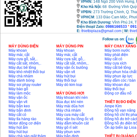
VPHN:
14B Ngõ 200 Vĩnh Hưng, P
Kho Hà Nội:
68 Đường Vĩnh Quỳnh
VPĐN:
273 Trường Chinh, Q. Tha
VPHCM
: 133 Đào Cam Mộc, Phư
Kho
Bình Dương:
Vĩnh Phú 24, 
Điện thoại/ Zalo:
0986166533
*
091
E:
thietbiplaza@gmail.com
|
W:
thie
Follow us on
:
MÁY DÙNG ĐIỆN
MÁY DÙNG PIN
MÁY CHẠY XĂNG 
Máy khoan
Máy khoan
Máy bơm nước
Máy mài, cắt
Máy mài, cắt
Máy phát điện
Máy cưa gỗ, sắt,..
Máy cưa sắt, gỗ,..
Máy cắt cỏ
Máy cắt sắt, nhôm,..
Máy cắt sắt, nhôm,..
Máy cưa xích
Máy đục bê tông
Máy vặn ốc bulông
Máy cắt bê tông
Máy khò nhiệt thổi bụi
Máy vặn vít
Máy phun hóa chất
Máy chà nhám
Máy hút bụi
Máy phun áp lực
Máy đánh bóng
Máy thổi bụi
Máy đầm cóc / bàn
Máy soi phay router
Máy dò kim loại
Máy khoan đục
Máy bào gỗ
Máy thổi bụi
Máy làm mộc
MÁY DÙNG HƠI
Động cơ đầu nổ
Máy vặn ốc
Máy khoan khí nén
Máy vặn vít
Búa đục khí nén
THIÊT BỊ ĐO ĐIỆN
Máy bắn keo
Máy mài dũa hơi
Ampe Kìm
Máy bắn đinh
Máy chà nhám
Đồng hồ vạn năng
Máy cắt cỏ
Máy cưa máy cắt
Đồng hồ chỉ thị ph
Máy tỉa hàng rào
Máy vặn bu lông ốc vít
Đồng hồ đo trở các
Motor động cơ điện
Máy đầm khuôn cát
Đồng hồ đo điện tr
Máy hút ẩm
Máy gõ rỉ sét
Ổn áp biến áp Lioa
Máy hút bụi
Máy phun sơn
Máy chà sàn giặt thảm
Máy bắn đinh
THIỆT BỊ QUẢNG