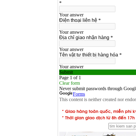
Giá
:
1850000
VND
Động cơ xăng Honda
GX160 (5.5HP)
Giá
:
7200000
VND
Máy mài 100mm
Makita 9553B (710W)
Giá
:
1296000
VND