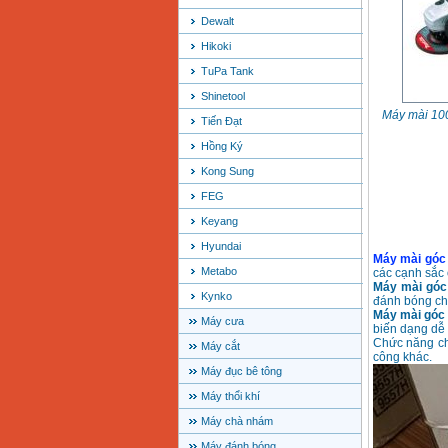
Dewalt
Hikoki
TuPa Tank
Shinetool
Máy mài 10
Tiến Đạt
Hồng Ký
Kong Sung
FEG
Keyang
Hyundai
Máy mài góc
Metabo
các cạnh sắc 
Máy mài góc
Kynko
đánh bóng chi
Máy mài góc
Máy cưa
biến dạng dễ 
Chức năng chí
Máy cắt
công khác.
Máy đục bê tông
Máy thổi khí
Máy chà nhám
Máy đánh bóng