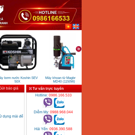
 bơm nước Koshin SEV
Máy khoan từ Magbroach
Máy dán keo Bosch GKP
Má
50X
MD40 (1150W)
200CE
ửi báo giá
Tư vấn trực tuyến
Hotline
: 0986.166.533
Diễm My
: 0988.968.044
ử dụng mài để
Hải Yến
: 0936.390.588