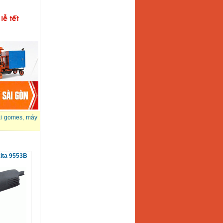
i gomes
,
máy
ita 9553B