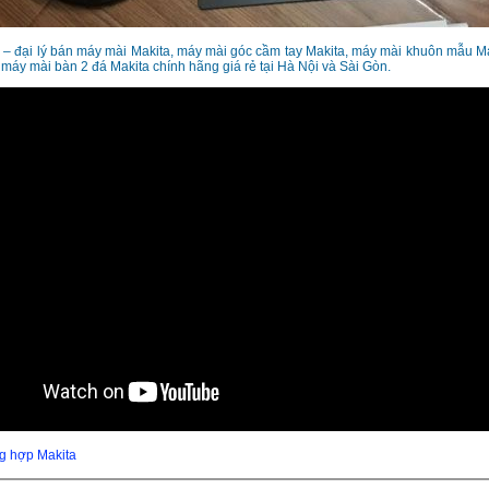
a – đại lý bán máy mài Makita, máy mài góc cầm tay Makita, máy mài khuôn mẫu M
 máy mài bàn 2 đá Makita chính hãng giá rẻ tại Hà Nội và Sài Gòn.
g hợp Makita