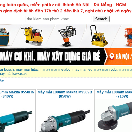
ài bosch
,
máy mài hitachi
,
máy mài metabo
,
máy mài feg
,
máy mài ryobi
,
máy mà
áy mài kawasaki
,
ác
25mm Makita 9558HN
Máy mài 100mm Makita M9509B
Máy mài 100mm Mak
(840W)
(850W)
(710W)