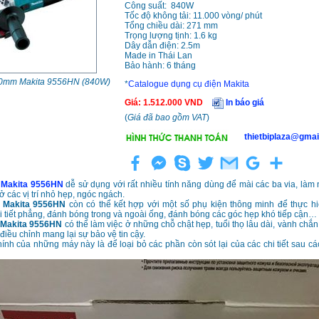
Công suất: 840W
Tốc độ không tải: 11.000 vòng/ phút
Tổng chiều dài: 271 mm
Trọng lượng tịnh: 1.6 kg
Dây dẫn điện: 2.5m
Made in Thái Lan
Bảo hành: 6 tháng
0mm Makita 9556HN (840W)
*
Catalogue dụng cụ điện Makita
Giá
:
1.512.000
VND
In báo giá
(
Giá đã bao gồm VAT
)
thietbiplaza@gmai
 Makita 9556HN
dễ sử dụng với rất nhiều tính năng dùng để mài các ba via, làm
ở các vị trí nhỏ hẹp, ngóc ngách.
 Makita 9556HN
còn có thể kết hợp với một số phụ kiện thông minh để thực h
 tiết phẳng, đánh bóng trong và ngoài ống, đánh bóng các góc hẹp khó tiếp cận…
 Makita 9556HN
có thể làm việc ở những chỗ chật hẹp, tuổi thọ lâu dài, vành chắ
điều chỉnh mang lại sự bảo vệ tin cậy.
nh của những máy này là để loại bỏ các phần còn sót lại của các chi tiết sau các