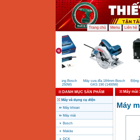
Trang chủ
Menu
Liên hệ
Dụng cụ cắt đa năng Bosch
Máy cưa đĩa 184mm Bosch
Động cơ
GOP 250 CE (250W)
GKS 190 (1400W)
Máy mài 
DANH MỤC SẢN PHẨM
Máy và dụng cụ điện
Máy m
Máy khoan
Máy mài
Bosch
Makita
DCK