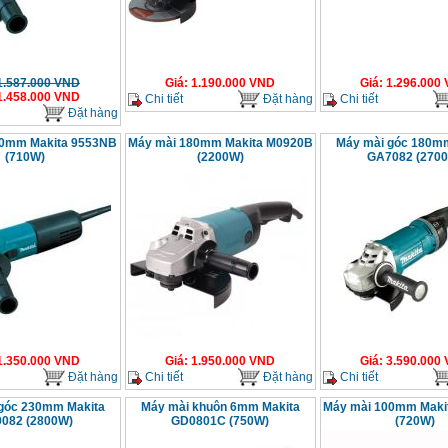
1.587.000
VND
Giá
:
1.190.000
VND
Giá
:
1.296.000
1.458.000
VND
Chi tiết
Đặt hàng
Chi tiết
Đặt hàng
00mm Makita 9553NB
Máy mài 180mm Makita M0920B
Máy mài góc 180m
(710W)
(2200W)
GA7082 (270
1.350.000
VND
Giá
:
1.950.000
VND
Giá
:
3.590.000
Đặt hàng
Chi tiết
Đặt hàng
Chi tiết
góc 230mm Makita
Máy mài khuôn 6mm Makita
Máy mài 100mm Maki
082 (2800W)
GD0801C (750W)
(720W)