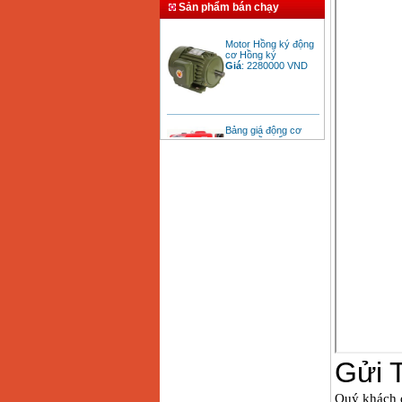
Sản phẩm bán chạy
Motor Hồng ký động
cơ Hồng ký
Giá
:
2280000
VND
Bảng giá động cơ
diesel đầu nổ diesel
Giá
:
6500000
VND
Bảng giá mũi khoan
rút lõi bê tông
Giá
:
330000
VND
Máy khoan Bosch đa
năng GBH 2-26DRE
(800W)
Giá
:
3980000
VND
Máy cưa xích chạy
xăng Stihl MS661
Giá
:
29900000
VND
Máy cắt góc đa năng