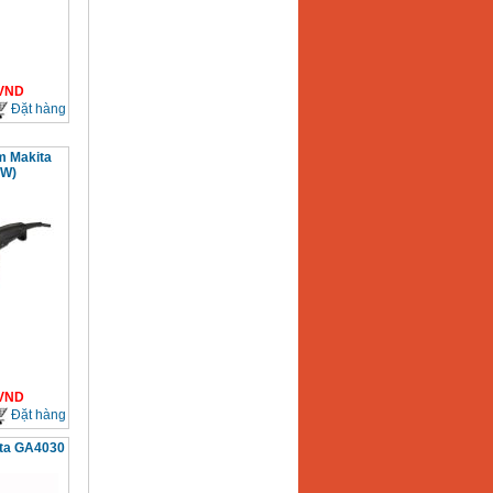
VND
Đặt hàng
m Makita
0W)
VND
Đặt hàng
ta GA4030