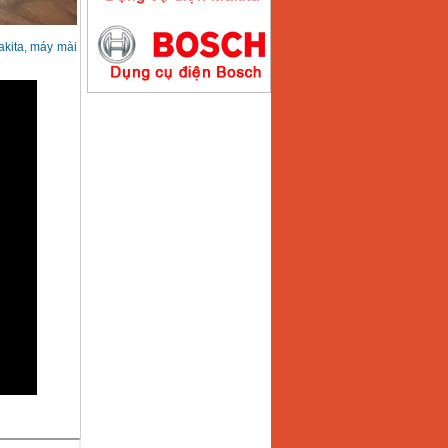
Máy hàn que điện tử
akita, máy mài
Hồng ký HK200E
Giá
:
4100000
VND
Máy hàn que điện tử
Hồng Ký HK200N
Giá
:
2870000
VND
Máy bơm nước
Koshin SEV 50X
Giá
:
5750000
VND