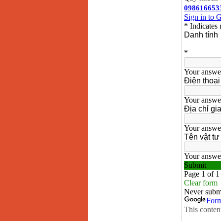
Makita LS1019L
(1510W)
Giá
:
14068000
VND
Bộ máy khoan 100
chi tiết Bosch GSB
13RE (650W)
Giá
:
2200000
VND
Máy khoan Bosch
GSB 16RE (750W)
Giá
:
1850000
VND
Động cơ xăng Honda
GX160 (5.5HP)
Giá
:
7200000
VND
Máy mài 100mm
Makita 9553B (710W)
Giá
:
1296000
VND