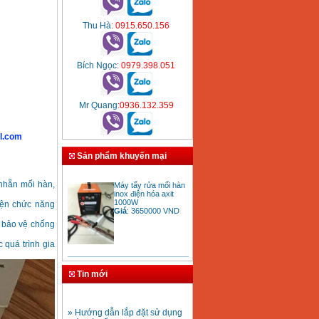
Thu Hà
: 0915.650.156
Bích Ngọc
: 0979.398.051
Mr Quang
:0936.132.359
l.com
Sản phẩm khuyến mại
Máy tẩy rửa mối hàn
 nhẵn mối hàn,
inox điện hóa axit
1000W
Giá
:
3650000
VND
iện chức năng
n bảo vệ chống
 quá trình gia
Bảng giá mũi khoan
rút lõi bê tông
Tin mới
Giá
:
330000
VND
» Hướng dẫn lắp đặt sử dụng
máy hàn ống nhựa HDPE
Mũi khoan rút lõi bê