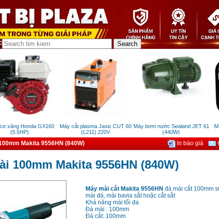
 xăng Honda GX160
Máy cắt plasma Jasic CUT 60
Máy bơm nước Sealand JET 61
Máy
(5.5HP)
(L211) 220V
(440W)
100mm Makita 9556HN (840W)
In báo giá
G
ài 100mm Makita 9556HN (840W)
Máy mài cắt Makita 9556HN
đá mài cắt 100mm s
mài đá, mài bavia sắt hoặc cắt sắt
Khả năng mài tối đa
Đá mài : 100mm
Đá cắt: 100mm