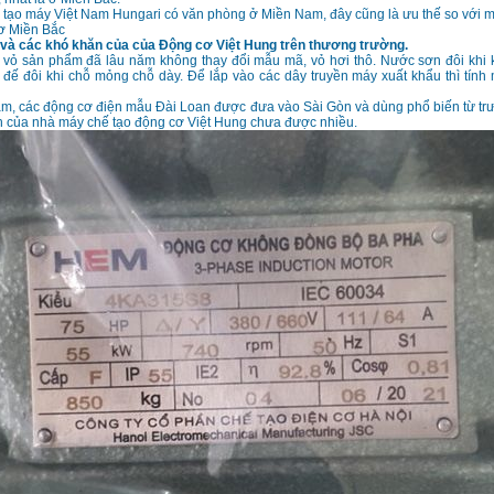
 tạo máy Việt Nam Hungari có văn phòng ở Miền Nam, đây cũng là ưu thế so với 
tơ Miền Bắc
và các khó khăn của của Động cơ Việt Hung trên thương trường.
vỏ sản phẩm đã lâu năm không thay đổi mẫu mã, vỏ hơi thô. Nước sơn đôi khi 
 đế đôi khi chỗ mỏng chỗ dày. Để lắp vào các dây truyền máy xuất khẩu thì tín
am, các động cơ điện mẫu Đài Loan được đưa vào Sài Gòn và dùng phổ biến từ t
n của nhà máy chế tạo động cơ Việt Hung chưa được nhiều.