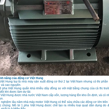
ính năng của động cơ Việt Hung
Việt Hung tuy là nhà máy sản xuất động cơ thứ 2 tại Việt Nam nhưng có thị phần
 và cao nguyên.
 3 pha Việt Hung quấn khá nhiều dây đồng so với mặt bằng chung của cả thị tr
đôi khi được làm dư tải.
 Việt Hung được nhà nước Việt Nam cấp vốn, lượng hàng tồn kho ổn định, và có 
ọn.
h nghiệm lâu năm nhà máy motor Việt Hung có thể sửa chữa các động cơ lớn trê
c chủng. Mô tơ 1 pha Việt Hung được chế tạo ra nhiều loại quạt dân dụng do 
, nhất là ở Miền Bắc.