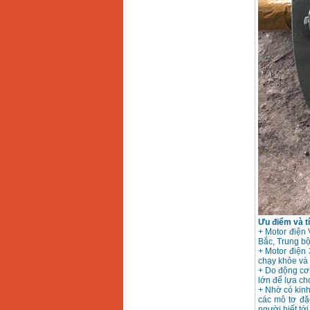
Makita 9553B (710W)
Giá
:
1296000
VND
Ưu điểm và t
+ Motor điện 
Bắc, Trung bộ
+ Motor điện
chạy khỏe và 
+ Do động cơ
lớn để lựa ch
+ Nhờ có kin
các mô tơ đặ
người biết tới