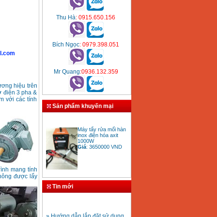
Thu Hà
: 0915.650.156
Bích Ngọc
: 0979.398.051
l.com
Mr Quang
:0936.132.359
ương hiệu trên
ơ điện 3 pha &
 với các tính
Sản phẩm khuyến mại
Máy tẩy rửa mối hàn
inox điện hóa axit
1000W
Giá
:
3650000
VND
rình mang tính
hông được lấy
Bảng giá mũi khoan
rút lõi bê tông
Tin mới
Giá
:
330000
VND
» Hướng dẫn lắp đặt sử dụng
máy hàn ống nhựa HDPE