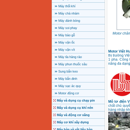
Máy thổi khí
Máy chà nhám
Máy đánh bóng
Máy soi phay
Motor chân
Máy bào gỗ
Máy vặn ốc
Máy vặn vít
Motor Việt 
thị trường VI
Máy tỉa hàng rào
1 pha. Công 
năng đa dạng
Máy phun thuốc sâu
Sung bắn keo
Máy bắn đinh
Máy sạc ác quy
Motor động cơ
Máy và dụng cụ chạy pin
Mô tơ điện V
chất chủ quy
Máy và dụng cụ khí nén
hàng nhập kh
Máy và động cơ xăng
Máy cơ khí xây dựng
Máy hàn và vật liệu hàn