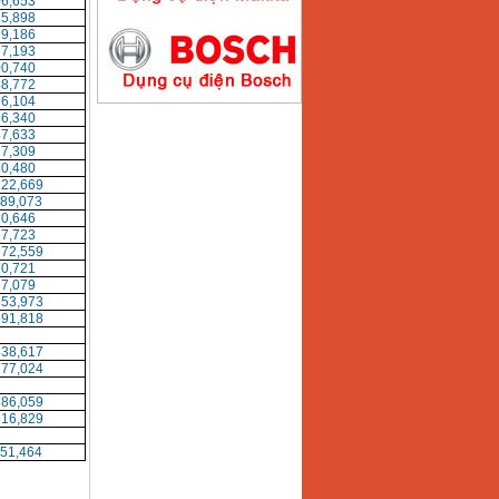
06,653
35,898
79,186
Máy hàn que điện tử
87,193
Hồng ký HK200E
00,740
Giá
:
4100000
VND
48,772
66,104
86,340
47,633
67,309
Máy hàn que điện tử
20,480
Hồng Ký HK200N
222,669
Giá
:
2870000
VND
689,073
20,646
97,723
872,559
70,721
87,079
Máy bơm nước
Koshin SEV 50X
753,973
Giá
:
5750000
VND
591,818
638,617
777,024
586,059
916,829
51,464