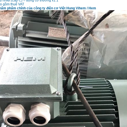
u nhiệt (cấp C) = động cơ thường x1.1
ao gồm thuế VAT
hẩm phẩm chính của công ty điện cơ Việt Hung Vihem / Hem