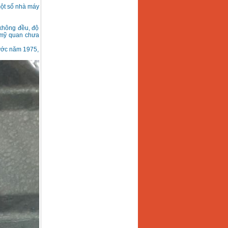
một số nhà máy
không đều, độ
h mỹ quan chưa
rước năm 1975,