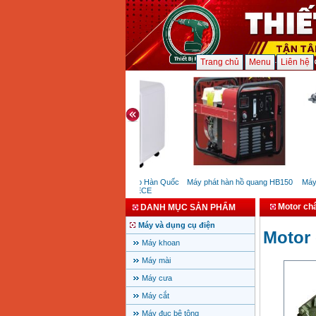
Trang chủ
Menu
Liên hệ
Máy hút ẩm Airko Hàn Quốc
Máy phát hàn hồ quang HB150
Máy k
AKR-12ECE
Motor ch
DANH MỤC SẢN PHẨM
Máy và dụng cụ điện
Motor 
Máy khoan
Máy mài
Máy cưa
Máy cắt
Máy đục bê tông