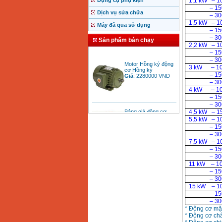
Dụng cụ phụ kiện
1,1 kW – 1
– 15
Dịch vụ sửa chữa
– 300
1,5 kW – 1
Máy đã qua sử dụng
– 150
– 300
Sản phẩm bán chạy
2,2 kW – 1
– 150
Motor Hồng ký động
– 300
cơ Hồng ký
3 kW – 10
Giá
:
2280000
VND
– 15
– 3000 
4 kW – 10
– 1500 
Bảng giá động cơ
– 30
diesel đầu nổ diesel
4,5 kW – 1
Giá
:
6500000
VND
5,5 kW – 1
– 15
– 30
7,5 kW
– 1
Bảng giá mũi khoan
– 1500 
rút lõi bê tông
– 3000 
Giá
:
330000
VND
11 kW – 10
– 15
– 3000 
15 kW – 10
Máy khoan Bosch đa
năng GBH 2-26DRE
– 1500 
(800W)
– 3000 
Giá
:
3980000
VND
* Động cơ mặt
* Động cơ châ