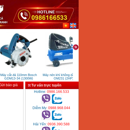
y cắt đá 110mm Bosch
Máy nén khí không dầu ABAC
Máy phun rửa cao áp Kocu
GDM13-34 (1300W)
OM231 (2HP)
20M32-5.5T4 (5.5KW)
ửi báo giá
Tư vấn trực tuyến
Hotline
: 0986.166.533
Diễm My
: 0988.968.044
Hải Yến
: 0936.390.588