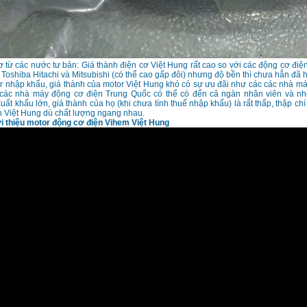
ơ từ các nước tư bản: Giá thành điện cơ Việt Hung rất cao so với các động cơ đi
Toshiba Hitachi và Mitsubishi (có thể cao gấp đôi) nhưng độ bền thì chưa hẳn đã 
r nhập khẩu, giá thành của motor Việt Hung khó có sự ưu đãi như các các nhà m
 các nhà máy động cơ điện Trung Quốc có thể có đến cả ngàn nhân viên và nh
uất khẩu lớn, giá thành của họ (khi chưa tính thuế nhập khẩu) là rất thấp, thập ch
n Việt Hung dù chất lượng ngang nhau.
ới thiệu motor động cơ điện Vihem Việt Hung