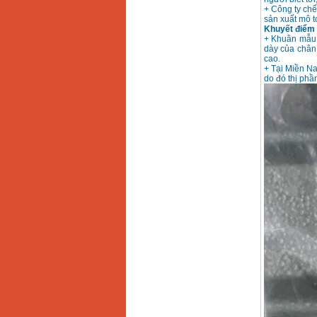
+ Công ty chế
sản xuất mô 
Khuyết điểm 
+ Khuân mẫu 
dày của chân
cao.
+ Tại Miền N
do đó thị phầ