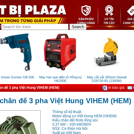
hoan Gomes GB-506
Máy hàn que điện tử Hồng ký
Máy cắt sắt 355mm Dewalt
Má
HK200E
D28730-B1 (2300W)
ân đế 3 pha Việt Hung VIHEM (HEM)
In báo giá
G
chân đế 3 pha Việt Hung VIHEM (HEM)
Thông số kỹ thuật:
Motor động cơ Việt Hung HEM (VIHEM)
Kiểu chân đế/ Roto lồng sóc
0,37 kW – 200 kW/380V
NSX: Cơ Điện Hà Nội
Xuất xứ Việt Nam