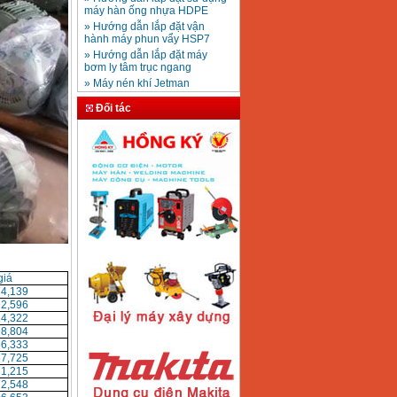
Mũi khoan rút lõi bê
» Hướng dẫn lắp đặt vận
tông D20-D350
Giá
:
330000
VND
hành máy phun vẩy HSP7
» Hướng dẫn lắp đặt máy
bơm ly tâm trục ngang
» Máy nén khí Jetman
Máy khoan bàn
» HDSD Máy Hàn Ống Nhựa
600mm Hồng Ký
KD600 (250W)
HDPE quay tay thủy lực
Giá
:
3290000
VND
Đối tác
» Đại lý bán Máy hàn
DONSUN Thượng Hải
» Máy khoan rút lõi cầm tay
chạy điện pin
Máy hàn que Hồng
» Hình thức thanh toán tại
ký Jet SR200R
Giá
:
2350000
VND
Thiết Bị Plaza
» Máy ổn áp, máy biến áp
Fushin
» Các loại khí dùng cho máy
cắt kim loại Plasma
Máy hàn que điện tử
Hồng ký HK 200Z
Giá
:
2770000
VND
giá
74,139
92,596
14,322
98,804
Máy hàn que điện tử
66,333
Hồng Ký HKM200D
Giá
:
2890000
VND
37,725
71,215
72,548