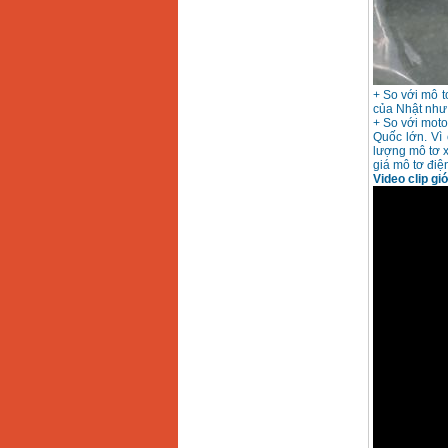
+ So với mô t
của Nhật như 
+ So với moto
Quốc lớn. Vì
lượng mô tơ x
giá mô tơ điệ
Video clip gi