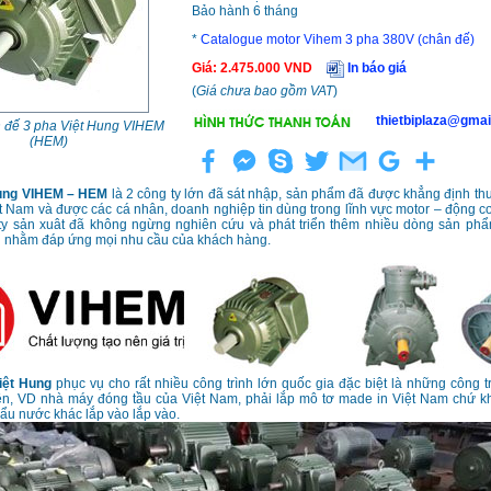
Bảo hành 6 tháng
*
Catalogue motor Vihem 3 pha 380V (chân đế)
Giá
:
2.475.000
VND
In báo giá
(
Giá chưa bao gồm VAT
)
thietbiplaza@gmai
 đế 3 pha Việt Hung VIHEM
(HEM)
Hung VIHEM – HEM
là 2 công ty lớn đã sát nhập, sản phẩm đã được khẳng định th
ệt Nam và được các cá nhân, doanh nghiệp tin dùng trong lĩnh vực motor – động c
ty sản xuât đã không ngừng nghiên cứu và phát triển thêm nhiều dòng sản phẩm
 nhằm đáp ứng mọi nhu cầu của khách hàng.
iệt Hung
phục vụ cho rất nhiều công trình lớn quốc gia đặc biệt là những công t
ền, VD nhà máy đóng tầu của Việt Nam, phải lắp mô tơ made in Việt Nam chứ k
ẩu nước khác lắp vào lắp vào.