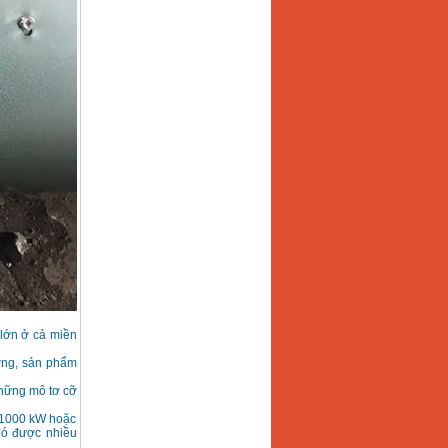
 lớn ở cả miền
ường, sản phẩm
những mô tơ cỡ
n 1000 kW hoặc
đó được nhiều