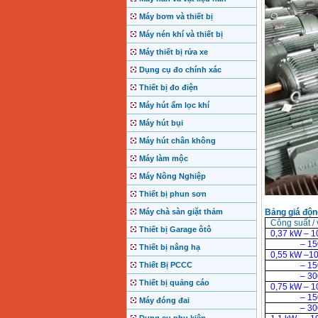
Máy bơm và thiết bị
Máy nén khí và thiết bị
Máy thiết bị rửa xe
Dụng cụ đo chính xác
Thiết bị đo điện
Máy hút ẩm lọc khí
Máy hút bụi
Máy hút chân không
Máy làm mộc
Máy Nông Nghiệp
Thiết bị phun sơn
Máy chà sàn giặt thảm
Bảng giá độn
Công suất / 
Thiết bị Garage ôtô
0,37 kW – 1
– 15
Thiết bị nâng hạ
0,55 kW –10
Thiết Bị PCCC
– 15
– 30
Thiết bị quảng cáo
0,75 kW – 1
– 15
Máy đóng đai
– 30