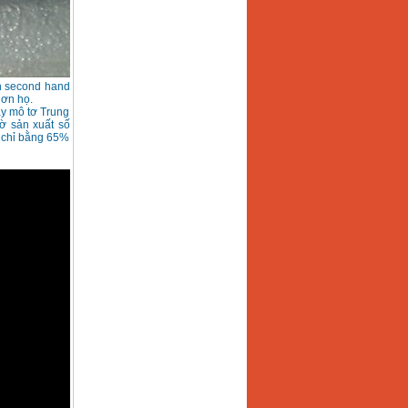
ện second hand
hơn họ.
áy mô tơ Trung
ờ sản xuất số
í chỉ bằng 65%