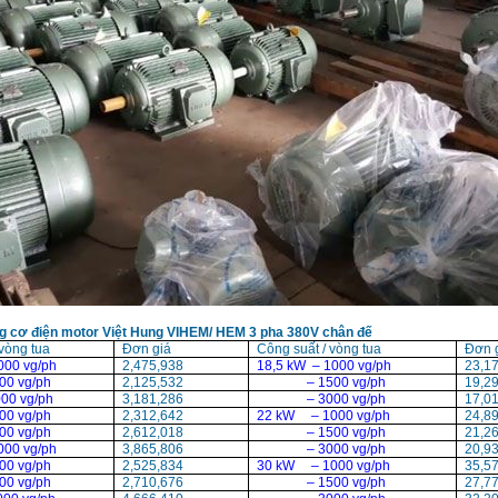
g cơ điện motor Việt Hung VIHEM/ HEM 3 pha 380V chân đế
vòng tua
Đơn giá
Công suất / vòng tua
Đơn 
000 vg/ph
2,475,938
18,5 kW – 1000 vg/ph
23,1
00 vg/ph
2,125,532
– 1500 vg/ph
19,2
00 vg/ph
3,181,286
– 3000 vg/ph
17,0
00 vg/ph
2,312,642
22 kW – 1000 vg/ph
24,8
00 vg/ph
2,612,018
– 1500 vg/ph
21,2
000 vg/ph
3,865,806
– 3000 vg/ph
20,9
00 vg/ph
2,525,834
30 kW – 1000 vg/ph
35,5
00 vg/ph
2,710,676
– 1500 vg/ph
27,7