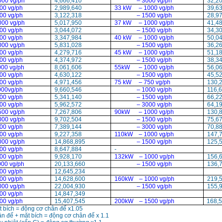
000 vg/ph
4,666,410
– 3000 vg/ph
32,2
00 vg/ph
2,989,640
33 kW – 1000 vg/ph
39,6
0 vg/ph
3,122,318
– 1500 vg/ph
28,9
000 vg/ph
5,017,950
37 kW – 1000 vg/ph
41,4
0 vg/ph
3,044,072
– 1500 vg/ph
34,3
0 vg/ph
3,347,984
40 kW – 1000 vg/ph
50,0
000 vg/ph
5,831,028
– 1500 vg/ph
36,2
0 vg/ph
4,279,716
45 kW – 1000 vg/ph
51,1
0 vg/ph
4,374,972
– 1500 vg/ph
38,3
00 vg/ph
8,061,606
55kW – 1000 vg/ph
56,0
00 vg/ph
4,630,122
– 1500 vg/ph
45,5
vg/ph
4,971,456
75 kW – 750 vg/ph
130,
00vg/ph
9,660,546
– 1000 vg/ph
116,
vg/ph
5,341,140
– 1500 vg/ph
66,2
00 vg/ph
5,962,572
– 3000 vg/ph
64,1
500 vg/ph
7,267,806
90kW – 1000 vg/ph
130,
000 vg/ph
9,702,504
– 1500 vg/ph
75,6
00 vg/ph
7,389,144
– 3000 vg/ph
70,8
00 vg/ph
9,227,358
110kW – 1000 vg/ph
147,
000 vg/ph
14,868,895
– 1500 vg/ph
125,
vg/ph
8,647,884
-
vg/ph
9,928,170
132kW – 1000 vg/ph
156,
00 vg/ph
20,133,660
– 1500 vg/ph
136,
00 vg/ph
12,645,234
vg/ph
14,628,600
160kW – 1000 vg/ph
219,
00 vg/ph
22,004,930
– 1500 vg/ph
155,
vg/ph
14,847,349
vg/ph
15,407,545
200kW – 1500 vg/ph
168,5
 bích = động cơ chân đế x1.05
n đế + mặt bích = động cơ chân đế x 1.1