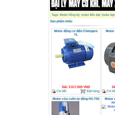
Makita 9553B (710W)
Giá
:
1296000
VND
Tags:
Motor hồng ký
,
motor tiến đạt
,
motor kpt
Sản phẩm khác
Motor động cơ điện Chimppro
Motor
YL
Giá
:
3.517.000
VND
G
Chi tiết
Đặt hàng
Chi tiế
Motor cửa cuốn tự động HS-700
Motor 
mở