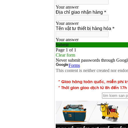
Máy cưa xích chạy
xăng Stihl MS661
Giá
:
29900000
VND
Máy cắt góc đa năng
Makita LS1019L
(1510W)
Giá
:
14068000
VND
Bộ máy khoan 100
chi tiết Bosch GSB
13RE (650W)
Giá
:
2200000
VND
Máy khoan Bosch
GSB 16RE (750W)
Giá
:
1850000
VND
Động cơ xăng Honda
GX160 (5.5HP)
Giá
:
7200000
VND
Máy mài 100mm