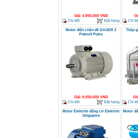
Giá
:
4.950.000
VND
G
Chi tiết
Đặt hàng
Chi tiế
Motor điện chân đế DAGER 2
Tháp g
Poles/4 Poles
Giá
:
6.050.000
VND
Gi
Chi tiết
Đặt hàng
Chi tiế
Motor Elektrim động cơ Elektrim
Motor đầ
Singapore