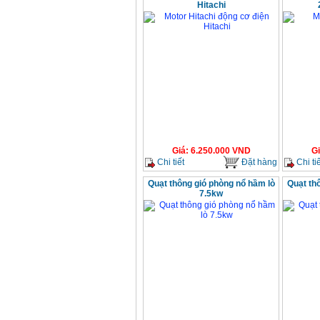
Hitachi
Giá
:
6.250.000
VND
G
Chi tiết
Đặt hàng
Chi tiế
Quạt thông gió phòng nổ hầm lò
Quạt th
7.5kw