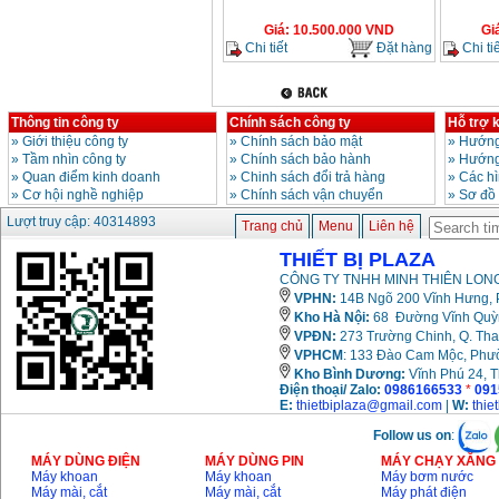
Giá
:
10.500.000
VND
Gi
Chi tiết
Đặt hàng
Chi tiế
Thông tin công ty
Chính sách công ty
Hỗ trợ 
»
Giới thiệu công ty
»
Chính sách bảo mật
»
Hướng
»
Tầm nhìn công ty
»
Chính sách bảo hành
»
Hướng
»
Quan điểm kinh doanh
»
Chinh sách đổi trả hàng
»
Các h
»
Cơ hội nghề nghiệp
»
Chính sách vận chuyển
»
Sơ đồ
Lượt truy cập: 40314893
Trang chủ
Menu
Liên hệ
THIẾT BỊ PLAZA
CÔNG TY TNHH MINH THIÊN LONG
VPHN:
14B Ngõ 200 Vĩnh Hưng, P
Kho Hà Nội:
68 Đường Vĩnh Quỳnh
VPĐN:
273 Trường Chinh, Q. Tha
VPHCM
: 133 Đào Cam Mộc, Phư
Kho
Bình Dương:
Vĩnh Phú 24, 
Điện thoại/ Zalo:
0986166533
*
091
E:
thietbiplaza@gmail.com
|
W:
thie
Follow us on
:
MÁY DÙNG ĐIỆN
MÁY DÙNG PIN
MÁY CHẠY XĂNG 
Máy khoan
Máy khoan
Máy bơm nước
Máy mài, cắt
Máy mài, cắt
Máy phát điện