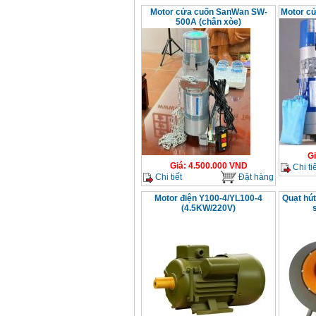
Motor cửa cuốn SanWan SW-
Motor c
500A (chân xòe)
G
Giá
:
4.500.000
VND
Chi tiế
Chi tiết
Đặt hàng
Motor điện Y100-4/YL100-4
Quạt hút
(4.5KW/220V)