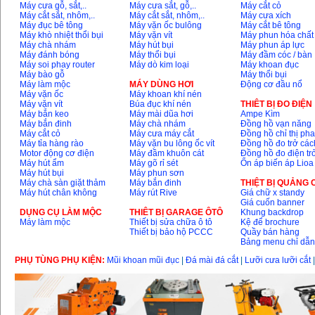
Máy cưa gỗ, sắt,..
Máy cưa sắt, gỗ,..
Máy cắt cỏ
Máy cắt sắt, nhôm,..
Máy cắt sắt, nhôm,..
Máy cưa xích
Máy đục bê tông
Máy vặn ốc bulông
Máy cắt bê tông
Máy khò nhiệt thổi bụi
Máy vặn vít
Máy phun hóa chất
Máy chà nhám
Máy hút bụi
Máy phun áp lực
Máy đánh bóng
Máy thổi bụi
Máy đầm cóc / bàn
Máy soi phay router
Máy dò kim loại
Máy khoan đục
Máy bào gỗ
Máy thổi bụi
Máy làm mộc
MÁY DÙNG HƠI
Động cơ đầu nổ
Máy vặn ốc
Máy khoan khí nén
Máy vặn vít
Búa đục khí nén
THIÊT BỊ ĐO ĐIỆN
Máy bắn keo
Máy mài dũa hơi
Ampe Kìm
Máy bắn đinh
Máy chà nhám
Đồng hồ vạn năng
Máy cắt cỏ
Máy cưa máy cắt
Đồng hồ chỉ thị ph
Máy tỉa hàng rào
Máy vặn bu lông ốc vít
Đồng hồ đo trở các
Motor động cơ điện
Máy đầm khuôn cát
Đồng hồ đo điện tr
Máy hút ẩm
Máy gõ rỉ sét
Ổn áp biến áp Lioa
Máy hút bụi
Máy phun sơn
Máy chà sàn giặt thảm
Máy bắn đinh
THIỆT BỊ QUẢNG
Máy hút chân không
Máy rút Rive
Giá chữ x standy
Giá cuốn banner
DỤNG CỤ LÀM MỘC
THIÊT BỊ GARAGE ÔTÔ
Khung backdrop
Máy làm mộc
Thiết bị sửa chữa ô tô
Kệ để brochure
Thiết bị bảo hộ PCCC
Quầy bán hàng
Bảng menu chỉ dẫ
PHỤ TÙNG PHỤ KIỆN:
Mũi khoan mũi đục
|
Đá mài đá cắt
|
Lưỡi cưa lưỡi cắt