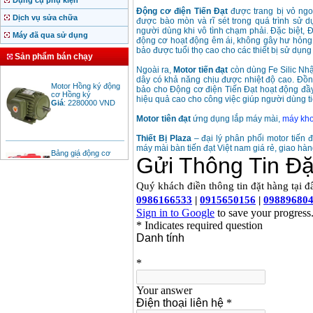
Dụng cụ phụ kiện
Động cơ điện Tiến Đạt
được trang bị vỏ ngo
Dịch vụ sửa chữa
được bào mòn và rĩ sét trong quá trình sử 
người dùng khi vô tình chạm phải. Đặc biệt, 
Máy đã qua sử dụng
động cơ hoạt động êm ái, không gây hư hỏng 
bảo được tuổi thọ cao cho các thiết bị sử dụn
Sản phẩm bán chạy
Ngoài ra,
Motor tiến đạt
còn dùng Fe Silic Nh
Motor Hồng ký động
dây có khả năng chịu được nhiệt độ cao. Đồ
cơ Hồng ký
bảo cho Động cơ điện Tiến Đạt hoạt động đầy 
Giá
:
2280000
VND
hiệu quả cao cho công việc giúp người dùng ti
Motor tiên đạt
ứng dụng lắp máy mài,
máy kh
Thiết Bị Plaza
– đại lý phân phối motor tiến đ
Bảng giá động cơ
máy mài bàn tiến đạt Việt nam giá rẻ, giao hàn
diesel đầu nổ diesel
Giá
:
6500000
VND
Bảng giá mũi khoan
rút lõi bê tông
Giá
:
330000
VND
Máy khoan Bosch đa
năng GBH 2-26DRE
(800W)
Giá
:
3980000
VND