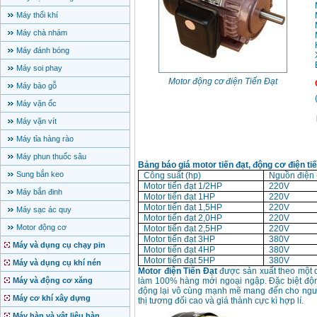
Máy thổi khí
Máy chà nhám
Máy đánh bóng
Máy soi phay
Motor động cơ điện Tiến Đạt
Máy bào gỗ
Máy vặn ốc
Máy vặn vít
Máy tỉa hàng rào
Máy phun thuốc sâu
Bảng báo giá motor tiến đạt, động cơ điện t
Sung bắn keo
Công suất (hp)
Nguồn điện 
Motor tiến đạt 1/2HP
220V
Máy bắn đinh
Motor tiến đạt 1HP
220V
Motor tiến đạt 1,5HP
220V
Máy sạc ác quy
Motor tiến đạt 2,0HP
220V
Motor động cơ
Motor tiến đạt 2,5HP
220V
Motor tiến đạt 3HP
380V
Máy và dụng cụ chạy pin
Motor tiến đạt 4HP
380V
Motor tiến đạt 5HP
380V
Máy và dụng cụ khí nén
Motor điện Tiến Đạt
được sản xuất theo một q
Máy và động cơ xăng
làm 100% hàng mới ngoại ngập. Đặc biệt động
động lại vô cùng mạnh mẽ mang đến cho người
Máy cơ khí xây dựng
thị tương đối cao và giá thành cực kì hợp lí.
Máy hàn và vật liệu hàn