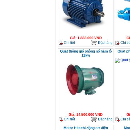
Giá
:
1.888.000
VND
G
Chi tiết
Đặt hàng
Chi tiế
Quạt thông gió phòng nổ hầm lò
Quạt p
11kw
Giá
:
14.500.000
VND
G
Chi tiết
Đặt hàng
Chi tiế
Motor Hitachi động cơ điện
Mot