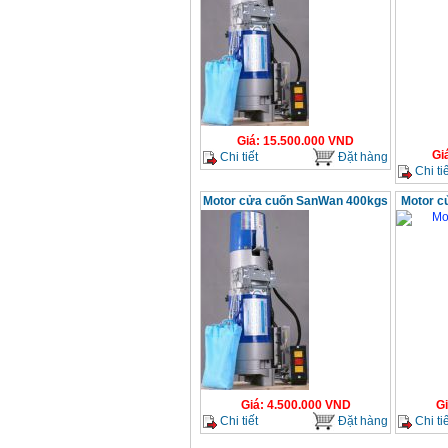
Giá
:
15.500.000
VND
Gi
Chi tiết
Đặt hàng
Chi tiế
Motor cửa cuốn SanWan 400kgs
Motor c
Giá
:
4.500.000
VND
G
Chi tiết
Đặt hàng
Chi tiế