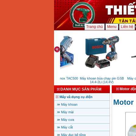
Trang chủ
Menu
Liên hệ
Máy rút rive nhôm inox TAC500
Máy khoan búa chạy pin GSB
Máy cưa
(400W)
14.4-2Li (14.4V)
HC
Motor độn
DANH MỤC SẢN PHẨM
Máy và dụng cụ điện
Motor 
Máy khoan
Máy mài
Máy cưa
Máy cắt
Máy đục bê tông