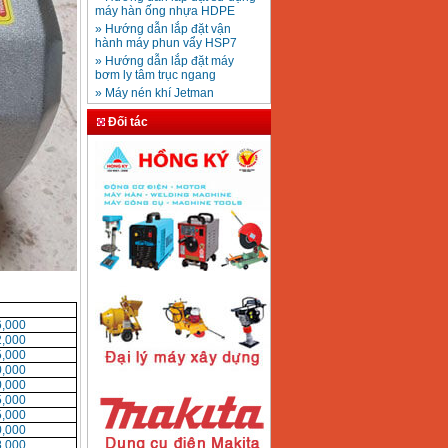
Mũi khoan rút lõi bê
» Hướng dẫn lắp đặt vận
tông D20-D350
Giá
:
330000
VND
hành máy phun vẩy HSP7
» Hướng dẫn lắp đặt máy
bơm ly tâm trục ngang
» Máy nén khí Jetman
Máy khoan bàn
» HDSD Máy Hàn Ống Nhựa
600mm Hồng Ký
KD600 (250W)
HDPE quay tay thủy lực
Đối tác
Giá
:
3290000
VND
» Đại lý bán Máy hàn
DONSUN Thượng Hải
» Máy khoan rút lõi cầm tay
chạy điện pin
Máy hàn que Hồng
» Hình thức thanh toán tại
ký Jet SR200R
Giá
:
2350000
VND
Thiết Bị Plaza
» Máy ổn áp, máy biến áp
Fushin
» Các loại khí dùng cho máy
cắt kim loại Plasma
Máy hàn que điện tử
Hồng ký HK 200Z
Giá
:
2770000
VND
,000
,000
,000
,000
Máy hàn que điện tử
,000
Hồng Ký HKM200D
,000
Giá
:
2890000
VND
,000
,000
,000