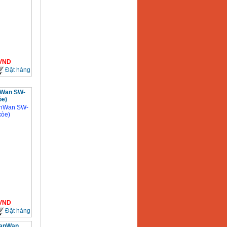
VND
Đặt hàng
nWan SW-
òe)
VND
Đặt hàng
SanWan