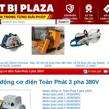
 đĩa 235mm Hyundai
Máy cắt sàn bê tông chạy điện
Máy cắt bê tông cầm tay Makita
Máy
D235 (2100W)
22KW
EK6101 (3.2KW)
g cơ điện Toàn Phát 3 pha 380V
In báo giá
G
động cơ điện Toàn Phát 3 pha 380V
Motor động cơ Toàn Phát 3 pha 380V
Motor toàn phát 1.5KW/380V
Motor toàn phát 2.2KW/380V
Motor toàn phát 3.0KW/380V
Motor toàn phát 4.0KW/380V
Motor toàn phát 5.5KW/380V