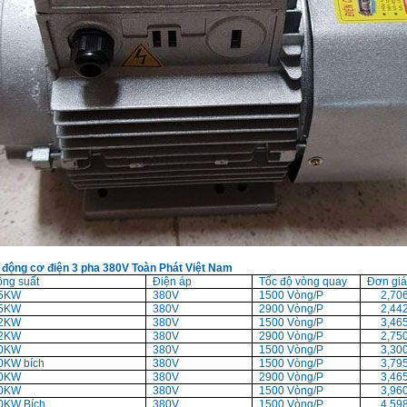
 động cơ điện 3 pha 380V Toàn Phát Việt Nam
ng suất
Điện áp
Tốc độ vòng quay
Đơn giá
.5KW
380V
1500 Vòng/P
2,706
.5KW
380V
2900 Vòng/P
2,442
.2KW
380V
1500 Vòng/P
3,465
.2KW
380V
2900 Vòng/P
2,750
.0KW
380V
1500 Vòng/P
3,300
0KW bích
380V
1500 Vòng/P
3,795
.0KW
380V
2900 Vòng/P
3,465
.0KW
380V
1500 Vòng/P
3,960
0KW Bích
380V
1500 Vòng/P
4,598