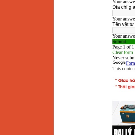
Máy cưa xích chạy
xăng Stihl MS661
Giá
:
29900000
VND
Máy cắt góc đa năng
Makita LS1019L
(1510W)
Giá
:
14068000
VND
Bộ máy khoan 100
chi tiết Bosch GSB
13RE (650W)
Giá
:
2200000
VND
Máy khoan Bosch
GSB 16RE (750W)
Giá
:
1850000
VND
Động cơ xăng Honda
GX160 (5.5HP)
Giá
:
7200000
VND
Máy mài 100mm