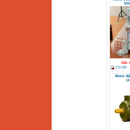
500
Giá
:
Chi tiết
Motor đi
(4