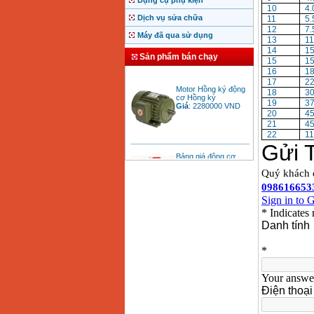
Dụng cụ phụ kiện
10
4
Dịch vụ sửa chữa
11
5
12
7
Máy đã qua sử dụng
13
1
14
1
Sản phẩm bán chạy
15
1
16
1
Motor Hồng ký động
17
2
cơ Hồng ký
18
3
Giá
:
2280000
VND
19
3
20
4
21
4
22
11
Bảng giá động cơ
diesel đầu nổ diesel
Giá
:
6500000
VND
Bảng giá mũi khoan
rút lõi bê tông
Giá
:
330000
VND
Máy khoan Bosch đa
năng GBH 2-26DRE
(800W)
Giá
:
3980000
VND