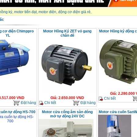
hồng ký
,
motor tiến đạt
,
motor điện
,
động cơ điện giá rẻ
,
ác
g cơ điện Chimppro
Motor Hồng Ký ZET vỏ gang
Motor Hồng ký động 
YL
chân đế
Giá
:
2.280.000
3.517.000
VND
Giá
:
2.650.000
VND
Chi tiết
Đặt hàng
Chi tiết
Đặt hàng
cuốn tự động HS-700
Motor cửa cổng âm sàn đóng
Motor cửa cuốn San
mở tự động 24V DC