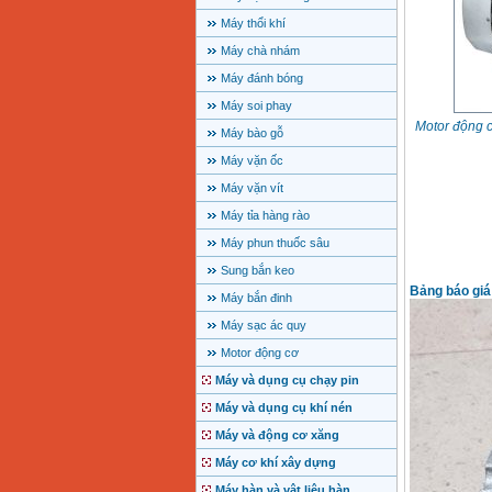
Máy thổi khí
Máy chà nhám
Máy đánh bóng
Máy soi phay
Motor động 
Máy bào gỗ
Máy vặn ốc
Máy vặn vít
Máy tỉa hàng rào
Máy phun thuốc sâu
Sung bắn keo
Bảng báo giá
Máy bắn đinh
Máy sạc ác quy
Motor động cơ
Máy và dụng cụ chạy pin
Máy và dụng cụ khí nén
Máy và động cơ xăng
Máy cơ khí xây dựng
Máy hàn và vật liệu hàn