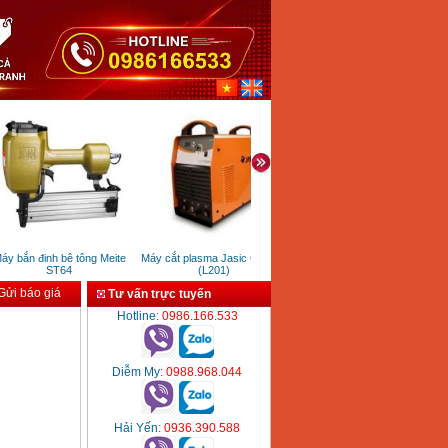
 bắn đinh bê tông Meite
Máy cắt plasma Jasic Cut 100
Máy xịt rửa áp lực bamboo
ST64
(L201)
BmB 2800PSI (2.2KW)
ửi báo giá
Tư vấn trực tuyến
Hotline
: 0986.166.533
Diễm My
: 0988.968.044
Hải Yến
: 0936.390.588