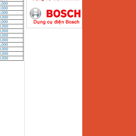
,000
,000
,000
Máy hàn que điện tử
Hồng ký HK200E
,000
Giá
:
4100000
VND
,000
,000
,000
,000
,000
Máy hàn que điện tử
,000
Hồng Ký HK200N
,000
Giá
:
2870000
VND
,000
,000
Máy bơm nước
Koshin SEV 50X
Giá
:
5750000
VND