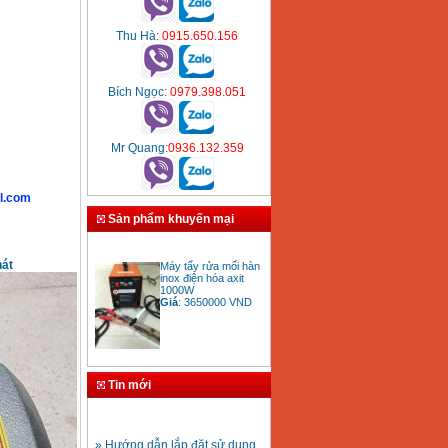
Thu Hà
: 0915.650.156
Bích Ngọc
: 0979.398.051
Mr Quang
:0936.132.359
l.com
Sản phẩm khuyến mại
Máy tẩy rửa mối hàn
inox điện hóa axit
hát
1000W
Giá
:
3650000
VND
Bảng giá mũi khoan
rút lõi bê tông
Tin mới
Giá
:
330000
VND
» Hướng dẫn lắp đặt sử dụng
máy hàn ống nhựa HDPE