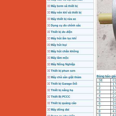
Máy bơm và thiết bị
Máy nén khí và thiết bị
Máy thiết bị rửa xe
Dụng cụ đo chính xác
Thiết bị đo điện
Máy hút ẩm lọc khí
Máy hút bụi
Máy hút chân không
Máy làm mộc
Máy Nông Nghiệp
Thiết bị phun sơn
Bảng báo giá
Máy chà sàn giặt thảm
Stt
Cô
Thiết bị Garage ôtô
1
1
2
1
Thiết bị nâng hạ
3
2
4
2
Thiết Bị PCCC
5
3
Thiết bị quảng cáo
6
3.
7
3
Máy đóng đai
8
4
9
4.