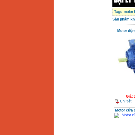
Makita 9553B (710W)
Giá
:
1296000
VND
Tags:
motor 
Sản phẩm kh
Motor độn
Giá
:
Chi tiết
Motor cửa 