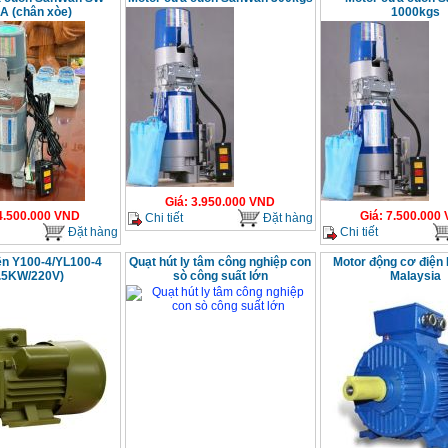
A (chân xòe)
1000kgs
Giá
:
3.950.000
VND
4.500.000
VND
Giá
:
7.500.000
Chi tiết
Đặt hàng
Đặt hàng
Chi tiết
ện Y100-4/YL100-4
Quạt hút ly tâm công nghiệp con
Motor động cơ điện
.5KW/220V)
sò công suất lớn
Malaysia