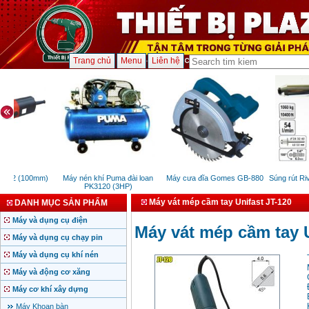
Trang chủ
Menu
Liên hệ
912 (100mm)
Máy nén khí Puma đài loan
Máy cưa đĩa Gomes GB-880
Súng rút Riv
0W
PK3120 (3HP)
Máy vát mép cầm tay Unifast JT-120
DANH MỤC SẢN PHẨM
Máy và dụng cụ điện
Máy vát mép cầm tay U
Máy và dụng cụ chạy pin
Máy và dụng cụ khí nén
Máy và động cơ xăng
Máy cơ khí xây dựng
Máy Khoan bàn