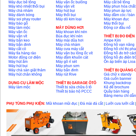
Máy đục bê tông
Máy vặn ốc bulông
Máy cắt bê tông
Máy khò nhiệt thổi bụi
Máy vặn vít
Máy phun hóa chất
Máy chà nhám
Máy hút bụi
Máy phun áp lực
Máy đánh bóng
Máy thổi bụi
Máy đầm cóc / bàn
Máy soi phay router
Máy dò kim loại
Máy khoan đục
Máy bào gỗ
Máy thổi bụi
Máy làm mộc
MÁY DÙNG HƠI
Động cơ đầu nổ
Máy vặn ốc
Máy khoan khí nén
Máy vặn vít
Búa đục khí nén
THIÊT BỊ ĐO ĐIỆN
Máy bắn keo
Máy mài dũa hơi
Ampe Kìm
Máy bắn đinh
Máy chà nhám
Đồng hồ vạn năng
Máy cắt cỏ
Máy cưa máy cắt
Đồng hồ chỉ thị ph
Máy tỉa hàng rào
Máy vặn bu lông ốc vít
Đồng hồ đo trở các
Motor động cơ điện
Máy đầm khuôn cát
Đồng hồ đo điện tr
Máy hút ẩm
Máy gõ rỉ sét
Ổn áp biến áp Lioa
Máy hút bụi
Máy phun sơn
Máy chà sàn giặt thảm
Máy bắn đinh
THIỆT BỊ QUẢNG
Máy hút chân không
Máy rút Rive
Giá chữ x standy
Giá cuốn banner
DỤNG CỤ LÀM MỘC
THIÊT BỊ GARAGE ÔTÔ
Khung backdrop
Máy làm mộc
Thiết bị sửa chữa ô tô
Kệ để brochure
Thiết bị bảo hộ PCCC
Quầy bán hàng
Bảng menu chỉ dẫ
PHỤ TÙNG PHỤ KIỆN:
Mũi khoan mũi đục
|
Đá mài đá cắt
|
Lưỡi cưa lưỡi cắt