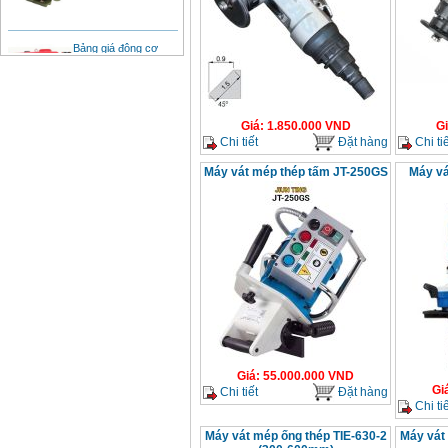
Bảng giá động cơ
diesel đầu nổ diesel
Giá
:
6500000
VND
Bảng giá mũi khoan
Giá
:
1.850.000
VND
G
rút lõi bê tông
Chi tiết
Đặt hàng
Chi tiế
Giá
:
330000
VND
Máy vát mép thép tấm JT-250GS
Máy vá
Máy khoan Bosch đa
năng GBH 2-26DRE
(800W)
Giá
:
3980000
VND
Máy cưa xích chạy
xăng Stihl MS661
Giá
:
29900000
VND
Máy cắt góc đa năng
Makita LS1019L
(1510W)
Giá
:
55.000.000
VND
Giá
:
14068000
VND
Gi
Chi tiết
Đặt hàng
Chi tiế
Máy vát mép ống thép TIE-630-2
Máy vát
Bộ máy khoan 100