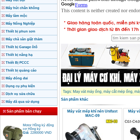
Máy hút bụi
Máy hút chân không
Máy làm mộc
Máy Nông Nghiệp
Thiết bị phun sơn
Máy chà sàn giặt thảm
Thiết bị Garage ôtô
Thiết bị nâng hạ
Thiết Bị PCCC
Thiết bị quảng cáo
Máy đóng đai
Dụng cụ phụ kiện
Tags:
May vát máy ống
,
máy cắt mép ống
,
máy
Dịch vụ sửa chữa
Sản phẩm khác
Máy đã qua sử dụng
Sản phẩm bán chạy
Máy vát mép khí nén Unifast
Máy v
MAC-09
Motor Hồng ký động
cơ Hồng ký
Giá
:
2280000
VND