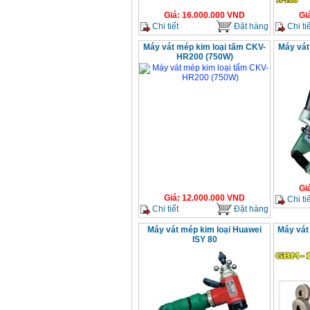
Giá
:
16.000.000
VND
Gi
Chi tiết
Đặt hàng
Chi tiế
Máy vát mép kim loại tấm CKV-
Máy vát
HR200 (750W)
Gi
Giá
:
12.000.000
VND
Chi tiế
Chi tiết
Đặt hàng
Máy vát mép kim loại Huawei
Máy vát
ISY 80