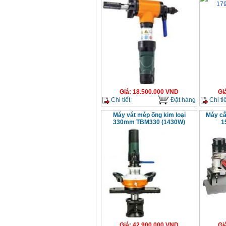
Giá
:
18.500.000
VND
Gi
Chi tiết
Đặt hàng
Chi tiế
Máy vát mép ống kim loại
Máy cắ
330mm TBM330 (1430W)
1
Giá
:
42.900.000
VND
Gi