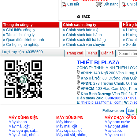
Chi tiết
Đặt hàng
Chi tiế
Thông tin công ty
Chính sách công ty
Hỗ trợ 
»
Giới thiệu công ty
»
Chính sách bảo mật
»
Hướng
»
Tầm nhìn công ty
»
Chính sách bảo hành
»
Hướng
»
Quan điểm kinh doanh
»
Chinh sách đổi trả hàng
»
Các h
»
Cơ hội nghề nghiệp
»
Chính sách vận chuyển
»
Sơ đồ
Lượt truy cập: 40358600
Trang chủ
Menu
Liên hệ
THIẾT BỊ PLAZA
CÔNG TY TNHH MINH THIÊN LONG
VPHN:
14B Ngõ 200 Vĩnh Hưng, P
Kho Hà Nội:
68 Đường Vĩnh Quỳnh
VPĐN:
273 Trường Chinh, Q. Tha
VPHCM
: 133 Đào Cam Mộc, Phư
Kho
Bình Dương:
Vĩnh Phú 24, 
Điện thoại/ Zalo:
0986166533
*
091
E:
thietbiplaza@gmail.com
|
W:
thie
Follow us on
:
MÁY DÙNG ĐIỆN
MÁY DÙNG PIN
MÁY CHẠY XĂNG 
Máy khoan
Máy khoan
Máy bơm nước
Máy mài, cắt
Máy mài, cắt
Máy phát điện
Máy cưa gỗ, sắt,..
Máy cưa sắt, gỗ,..
Máy cắt cỏ
Máy cắt sắt, nhôm,..
Máy cắt sắt, nhôm,..
Máy cưa xích