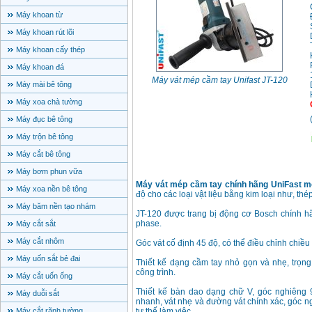
Máy khoan từ
Máy khoan rút lõi
Máy khoan cấy thép
Máy khoan đá
Máy vát mép cầm tay Unifast JT-120
Máy mài bê tông
Máy xoa chà tường
Máy đục bê tông
Máy trộn bê tông
Máy cắt bê tông
Máy bơm phun vữa
Máy vát mép cầm tay chính hãng UniFast m
Máy xoa nền bê tông
độ cho các loại vật liệu bằng kim loại như, thé
Máy băm nền tạo nhám
JT-120 được trang bị động cơ Bosch chính hã
phase.
Máy cắt sắt
Máy cắt nhôm
Góc vát cố định 45 độ, có thể điều chỉnh chiề
Máy uốn sắt bẻ đai
Thiết kế dạng cầm tay nhỏ gọn và nhẹ, trọng
công trình.
Máy cắt uốn ống
Thiết kế bàn dao dạng chữ V, góc nghiêng 9
Máy duỗi sắt
nhanh, vát nhẹ và đường vát chính xác, góc n
Máy cắt rãnh tường
tư thế làm việc.