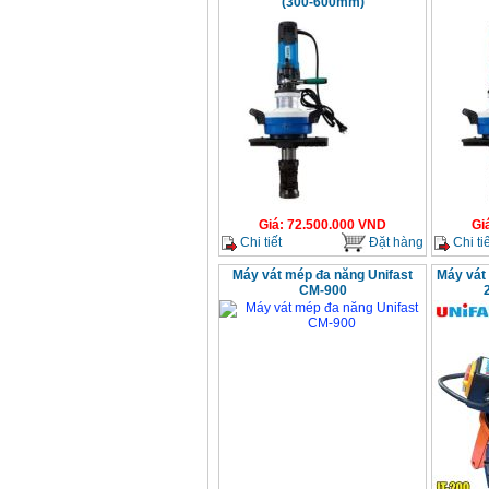
(300-600mm)
chi tiết Bosch GSB
13RE (650W)
Giá
:
2200000
VND
Máy khoan Bosch
GSB 16RE (750W)
Giá
:
1850000
VND
Động cơ xăng Honda
GX160 (5.5HP)
Giá
:
7200000
VND
Giá
:
72.500.000
VND
Gi
Chi tiết
Đặt hàng
Chi tiế
Máy vát mép đa năng Unifast
Máy vát 
CM-900
Máy mài 100mm
Makita 9553B (710W)
Giá
:
1296000
VND