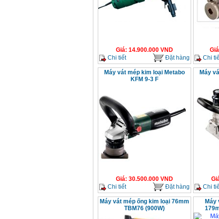
Giá
:
14.900.000
VND
Giá
Chi tiết
Đặt hàng
Chi tiế
Máy vát mép kim loại Metabo
Máy vá
KFM 9-3 F
Giá
:
30.500.000
VND
Gi
Chi tiết
Đặt hàng
Chi tiế
Máy vát mép ống kim loại 76mm
Máy 
TBM76 (900W)
179m