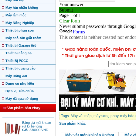
Máy hút bụi
Máy hút chân không
Máy làm mộc
Máy Nông Nghiệp
Thiết bị phun sơn
Máy chà sàn giặt thảm
Thiết bị Garage ôtô
Thiết bị nâng hạ
Thiết Bị PCCC
Motor Hồng ký động
Thiết bị quảng cáo
cơ Hồng ký
Giá
:
2280000
VND
Máy đóng đai
Dụng cụ phụ kiện
Dịch vụ sửa chữa
Bảng giá động cơ
diesel đầu nổ diesel
Máy đã qua sử dụng
Giá
:
6500000
VND
Sản phẩm bán chạy
Tags:
Máy vát mép
,
máy sang phay
,
máy bào 
Bảng giá mũi khoan
Sản phẩm khác
rút lõi bê tông
Giá
:
330000
VND
Máy vát mép khí nén Unifast
Máy v