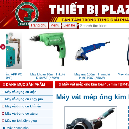
Trang chủ
Menu
Liên hệ
 giếng APP PC
Máy khoan 10mm Hikoki
Máy mài 100mm Hyundai
Máy khoan
(1.5HP)
D10VST (460W)
HMG1007 (850W)
S
Máy vát mép ống kim loại 457mm TBM45
DANH MỤC SẢN PHẨM
Máy và dụng cụ điện
Máy vát mép ống kim
Máy và dụng cụ chạy pin
Máy và dụng cụ khí nén
Máy và động cơ xăng
Máy cơ khí xây dựng
Máy Khoan bàn