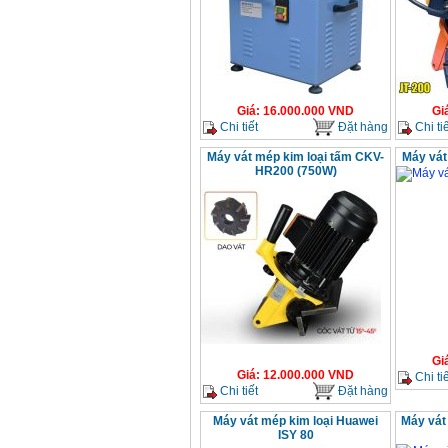
Giá
:
16.000.000
VND
Gi
Chi tiết
Đặt hàng
Chi tiế
Máy vát mép kim loại tấm CKV-
Máy vát
HR200 (750W)
Gi
Giá
:
12.000.000
VND
Chi tiế
Chi tiết
Đặt hàng
Máy vát mép kim loại Huawei
Máy vát
ISY 80