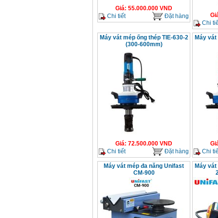
GX160 (5.5HP)
Giá
:
55.000.000
VND
Giá
:
7200000
VND
Gi
Chi tiết
Đặt hàng
Chi tiế
Máy vát mép ống thép TIE-630-2
Máy vát
(300-600mm)
Máy mài 100mm
Makita 9553B (710W)
Giá
:
1296000
VND
Giá
:
72.500.000
VND
Gi
Chi tiết
Đặt hàng
Chi tiế
Máy vát mép đa năng Unifast
Máy vát 
CM-900