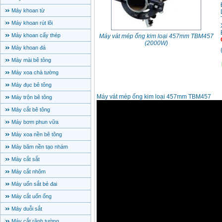
Máy khoan từ
Máy khoan rút lõi
Máy khoan cấy thép
Máy vát mép ống kim loại 457mm TBM457
(2000W)
Máy khoan đá
Máy mài bê tông
Máy xoa chà tường
Máy đục bê tông
Máy vát mép ống kim loại 457mm TBM457
Máy trộn bê tông
Máy cắt bê tông
Máy bơm phun vữa
Máy xoa nền bê tông
Máy băm nền tạo nhám
Máy cắt sắt
Máy cắt nhôm
Máy uốn sắt bẻ đai
Máy cắt uốn ống
Máy duỗi sắt
Máy cắt rãnh tường