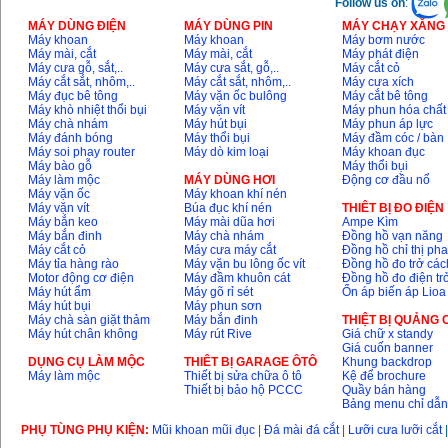
Follow us on
:
MÁY DÙNG ĐIỆN
MÁY DÙNG PIN
MÁY CHẠY XĂNG 
Máy khoan
Máy khoan
Máy bơm nước
Máy mài, cắt
Máy mài, cắt
Máy phát điện
Máy cưa gỗ, sắt,..
Máy cưa sắt, gỗ,..
Máy cắt cỏ
Máy cắt sắt, nhôm,..
Máy cắt sắt, nhôm,..
Máy cưa xích
Máy đục bê tông
Máy vặn ốc bulông
Máy cắt bê tông
Máy khò nhiệt thổi bụi
Máy vặn vít
Máy phun hóa chất
Máy chà nhám
Máy hút bụi
Máy phun áp lực
Máy đánh bóng
Máy thổi bụi
Máy đầm cóc / bàn
Máy soi phay router
Máy dò kim loại
Máy khoan đục
Máy bào gỗ
Máy thổi bụi
Máy làm mộc
MÁY DÙNG HƠI
Động cơ đầu nổ
Máy vặn ốc
Máy khoan khí nén
Máy vặn vít
Búa đục khí nén
THIÊT BỊ ĐO ĐIỆN
Máy bắn keo
Máy mài dũa hơi
Ampe Kìm
Máy bắn đinh
Máy chà nhám
Đồng hồ vạn năng
Máy cắt cỏ
Máy cưa máy cắt
Đồng hồ chỉ thị ph
Máy tỉa hàng rào
Máy vặn bu lông ốc vít
Đồng hồ đo trở các
Motor động cơ điện
Máy đầm khuôn cát
Đồng hồ đo điện tr
Máy hút ẩm
Máy gõ rỉ sét
Ổn áp biến áp Lioa
Máy hút bụi
Máy phun sơn
Máy chà sàn giặt thảm
Máy bắn đinh
THIỆT BỊ QUẢNG
Máy hút chân không
Máy rút Rive
Giá chữ x standy
Giá cuốn banner
DỤNG CỤ LÀM MỘC
THIÊT BỊ GARAGE ÔTÔ
Khung backdrop
Máy làm mộc
Thiết bị sửa chữa ô tô
Kệ để brochure
Thiết bị bảo hộ PCCC
Quầy bán hàng
Bảng menu chỉ dẫ
PHỤ TÙNG PHỤ KIỆN:
Mũi khoan mũi đục
|
Đá mài đá cắt
|
Lưỡi cưa lưỡi cắt