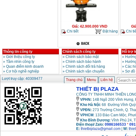
Giá
:
42.900.000
VND
Gi
Chi tiết
Đặt hàng
Chi tiế
Thông tin công ty
Chính sách công ty
Hỗ trợ 
»
Giới thiệu công ty
»
Chính sách bảo mật
»
Hướng
»
Tầm nhìn công ty
»
Chính sách bảo hành
»
Hướng
»
Quan điểm kinh doanh
»
Chinh sách đổi trả hàng
»
Các h
»
Cơ hội nghề nghiệp
»
Chính sách vận chuyển
»
Sơ đồ
Lượt truy cập: 40309477
Trang chủ
Menu
Liên hệ
THIẾT BỊ PLAZA
CÔNG TY TNHH MINH THIÊN LONG
VPHN:
14B Ngõ 200 Vĩnh Hưng, P
Kho Hà Nội:
68 Đường Vĩnh Quỳnh
VPĐN:
273 Trường Chinh, Q. Tha
VPHCM
: 133 Đào Cam Mộc, Phư
Kho
Bình Dương:
Vĩnh Phú 24, 
Điện thoại/ Zalo:
0986166533
*
091
E:
thietbiplaza@gmail.com
|
W:
thie