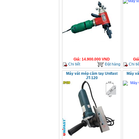
Giá
:
14.900.000
VND
Giá
Chi tiết
Đặt hàng
Chi tiế
Máy vát mép cầm tay Unifast
Máy vá
JT-120