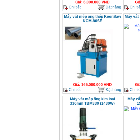
Giá
:
6.000.000
VND
Gi
Chi tiết
Đặt hàng
Chi tiế
Máy vát mép ống thép KeenSaw
Máy vát
KCM-80SE
Giá
:
165.000.000
VND
Gi
Chi tiết
Đặt hàng
Chi tiế
Máy vát mép ống kim loại
Máy cắ
330mm TBM330 (1430W)
1