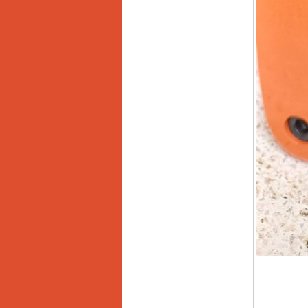
13RE (650W)
Giá
:
2200000
VND
Máy khoan Bosch
GSB 16RE (750W)
Giá
:
1850000
VND
Động cơ xăng Honda
GX160 (5.5HP)
Giá
:
7200000
VND
Máy mài 100mm
Makita 9553B (710W)
Giá
:
1296000
VND