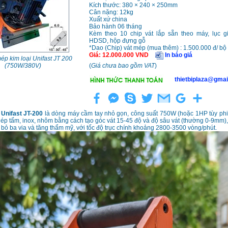
Kích thước: 380 × 240 × 250mm
Cân nặng: 12kg
Xuất xứ china
Bảo hành 06 tháng
Kèm theo 10 chip vát lắp sẵn theo máy, lục gi
HDSD, hộp đựng gỗ
*Dao (Chip) vát mép (mua thêm) : 1.500.000 đ/ bộ 
Giá
:
12.000.000
VND
In báo giá
ép kim loại Unifast JT 200
(750W/380V)
(
Giá chưa bao gồm VAT
)
thietbiplaza@gmai
Unifast JT-200
là dòng máy cầm tay nhỏ gọn, công suất 750W (hoặc 1HP tùy phi
hép tấm, inox, nhôm bằng cách tạo góc vát 15-45 độ và độ sâu vát (thường 0-9mm),
 bỏ ba via và tăng thẩm mỹ, với tốc độ trục chính khoảng 2800-3500 vòng/phút.