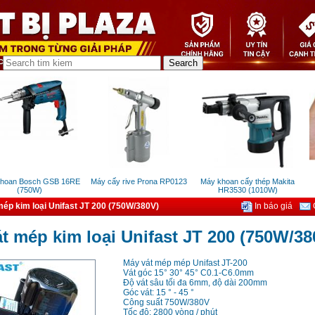
an Bosch GSB 16RE
Máy cấy rive Prona RP0123
Máy khoan cấy thép Makita
Nh
(750W)
HR3530 (1010W)
ép kim loại Unifast JT 200 (750W/380V)
In báo giá
G
t mép kim loại Unifast JT 200 (750W/38
Máy vát mép mép Unifast JT-200
Vát góc 15° 30° 45° C0.1-C6.0mm
Độ vát sâu tối đa 6mm, độ dài 200mm
Góc vát: 15 ° - 45 °
Công suất 750W/380V
Tốc độ: 2800 vòng / phút