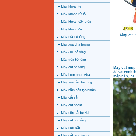
Máy khoan từ
Máy khoan rút lõi
Máy khoan cấy thép
Máy khoan đá
Máy vát m
Máy mài bê tông
Máy xoa chà tường
Máy đục bê tông
Máy trộn bê tông
Máy cắt bê tông
Máy vát mép 
để vát cạnh t
Máy bơm phun vữa
mép hàn, loại
Máy xoa nền bê tông
Máy băm nền tạo nhám
Máy cắt sắt
Máy cắt nhôm
Máy uốn sắt bẻ đai
Máy cắt uốn ống
Máy duỗi sắt
Máy cắt rãnh tường