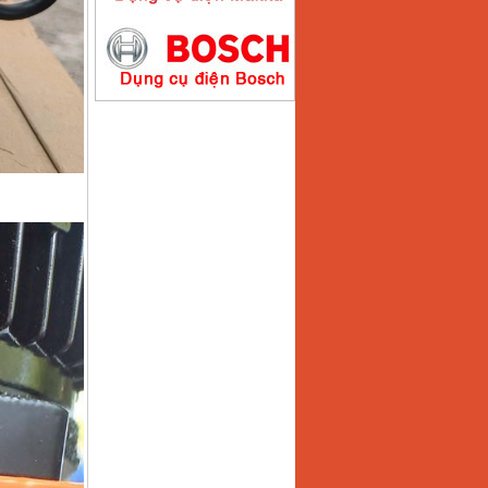
Máy hàn que điện tử
Hồng ký HK200E
Giá
:
4100000
VND
Máy hàn que điện tử
Hồng Ký HK200N
Giá
:
2870000
VND
Máy bơm nước
Koshin SEV 50X
Giá
:
5750000
VND