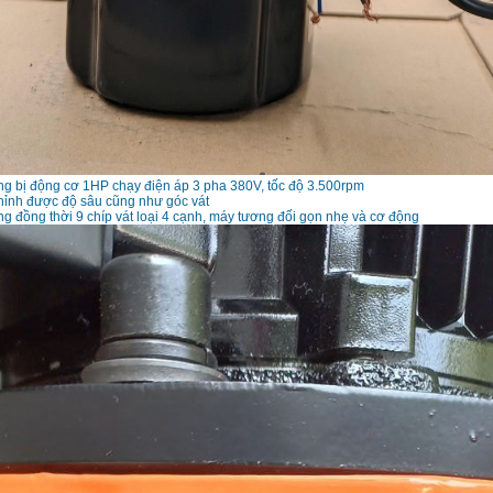
g bị động cơ 1HP chạy điện áp 3 pha 380V, tốc độ 3.500rpm
hỉnh được độ sâu cũng như góc vát
g đồng thời 9 chíp vát loại 4 cạnh, máy tương đối gọn nhẹ và cơ động