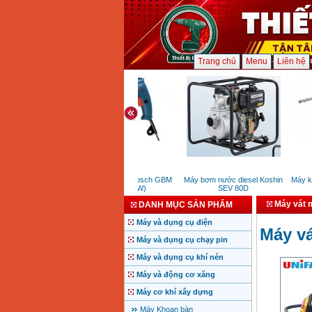
Trang chủ
Menu
Liên hệ
Máy khoan sắt Bosch GBM
Máy bơm nước diesel Koshin
Máy kho
6RE (350W)
SEV 80D
Máy vát m
DANH MỤC SẢN PHẨM
Máy và dụng cụ điện
Máy vá
Máy và dụng cụ chạy pin
Máy và dụng cụ khí nén
Máy và động cơ xăng
Máy cơ khí xây dựng
Máy Khoan bàn