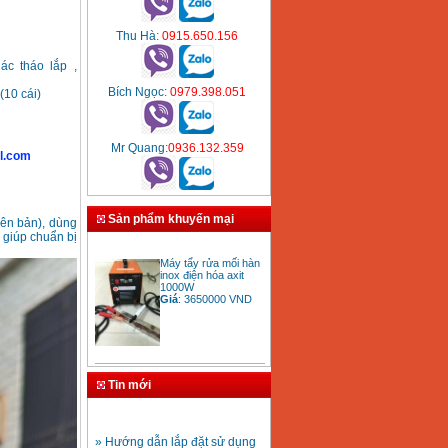
Thu Hà
: 0915.650.156
ác tháo lắp ,
Bích Ngọc
: 0979.398.051
(10 cái)
Mr Quang
:0936.132.359
l.com
Sản phẩm khuyến mại
ên bản), dùng
 giúp chuẩn bị
Máy tẩy rửa mối hàn
inox điện hóa axit
1000W
Giá
:
3650000
VND
Bảng giá mũi khoan
rút lõi bê tông
Giá
:
330000
VND
Tin mới
» Hướng dẫn lắp đặt sử dụng
máy hàn ống nhựa HDPE
Mũi khoan rút lõi bê