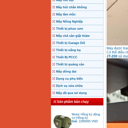
Máy hút bụi
Máy hút chân không
Máy làm mộc
Máy Nông Nghiệp
Thiết bị phun sơn
Máy chà sàn giặt thảm
Thiết bị Garage ôtô
Máy được tran
Thiết bị nâng hạ
Có thể điều c
JT-200
sử dụn
Thiết Bị PCCC
Thiết bị quảng cáo
Máy đóng đai
Dụng cụ phụ kiện
Dịch vụ sửa chữa
Máy đã qua sử dụng
Sản phẩm bán chạy
Motor Hồng ký động
cơ Hồng ký
Giá
:
2280000
VND