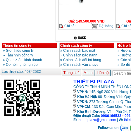
Giá
:
149.500.000
VND
Gi
Chi tiết
Đặt hàng
Chi tiế
Thông tin công ty
Chính sách công ty
Hỗ trợ 
»
Giới thiệu công ty
»
Chính sách bảo mật
»
Hướng
»
Tầm nhìn công ty
»
Chính sách bảo hành
»
Hướng
»
Quan điểm kinh doanh
»
Chinh sách đổi trả hàng
»
Các h
»
Cơ hội nghề nghiệp
»
Chính sách vận chuyển
»
Sơ đồ
Lượt truy cập: 40342532
Trang chủ
Menu
Liên hệ
THIẾT BỊ PLAZA
CÔNG TY TNHH MINH THIÊN LONG
VPHN:
14B Ngõ 200 Vĩnh Hưng, P
Kho Hà Nội:
68 Đường Vĩnh Quỳnh
VPĐN:
273 Trường Chinh, Q. Tha
VPHCM
: 133 Đào Cam Mộc, Phư
Kho
Bình Dương:
Vĩnh Phú 24, 
Điện thoại/ Zalo:
0986166533
*
091
E:
thietbiplaza@gmail.com
|
W:
thie
Follow us on
: