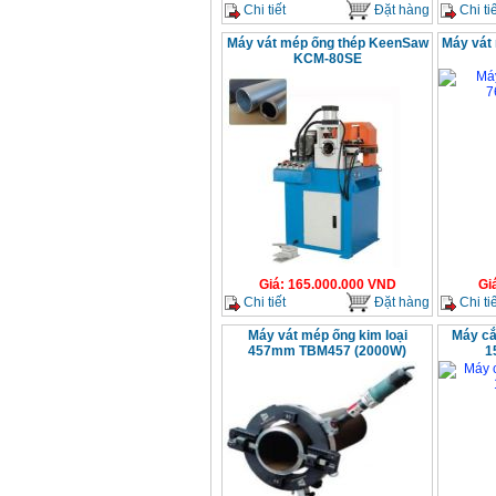
Chi tiết
Đặt hàng
Chi tiế
Máy vát mép ống thép KeenSaw
Máy vát
KCM-80SE
Giá
:
165.000.000
VND
Gi
Chi tiết
Đặt hàng
Chi tiế
Máy vát mép ống kim loại
Máy cắ
457mm TBM457 (2000W)
1