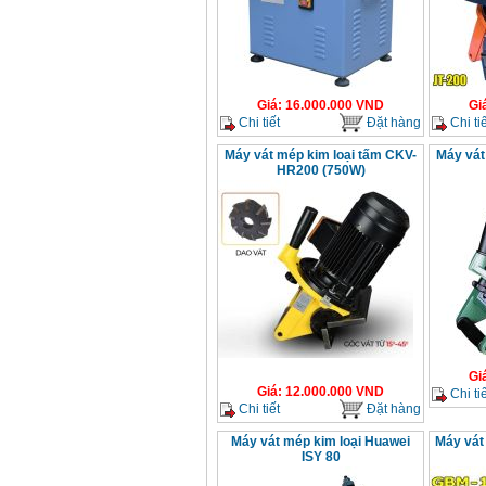
Giá
:
16.000.000
VND
Gi
Chi tiết
Đặt hàng
Chi tiế
Máy vát mép kim loại tấm CKV-
Máy vát
HR200 (750W)
Gi
Giá
:
12.000.000
VND
Chi tiế
Chi tiết
Đặt hàng
Máy vát mép kim loại Huawei
Máy vát
ISY 80