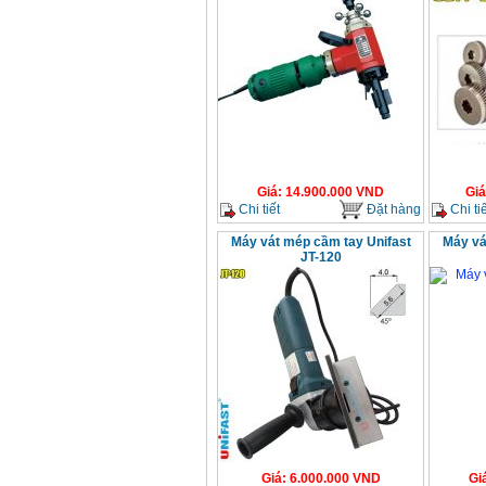
Giá
:
14.900.000
VND
Giá
Chi tiết
Đặt hàng
Chi tiế
Máy vát mép cầm tay Unifast
Máy vá
JT-120
Giá
:
6.000.000
VND
Gi