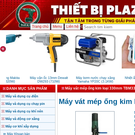
Trang chủ
Menu
Liên hệ
năng Makita
Máy vặn ốc 13mm Dewalt
Máy bơm nước chạy xăng
Nhiệt ẩ
 (320W)
DW293 (710W)
Yamaha YP20C (3.1KW)
Máy vát mép ống kim loại 330mm TBM33
DANH MỤC SẢN PHẨM
Máy và dụng cụ điện
Máy vát mép ống kim
Máy và dụng cụ chạy pin
Máy và dụng cụ khí nén
Máy và động cơ xăng
Máy cơ khí xây dựng
Máy Khoan bàn