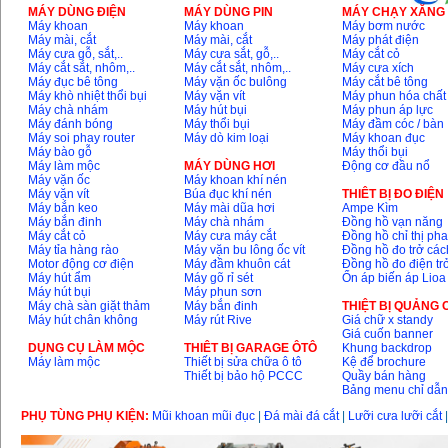
MÁY DÙNG ĐIỆN
MÁY DÙNG PIN
MÁY CHẠY XĂNG 
Máy khoan
Máy khoan
Máy bơm nước
Máy mài, cắt
Máy mài, cắt
Máy phát điện
Máy cưa gỗ, sắt,..
Máy cưa sắt, gỗ,..
Máy cắt cỏ
Máy cắt sắt, nhôm,..
Máy cắt sắt, nhôm,..
Máy cưa xích
Máy đục bê tông
Máy vặn ốc bulông
Máy cắt bê tông
Máy khò nhiệt thổi bụi
Máy vặn vít
Máy phun hóa chất
Máy chà nhám
Máy hút bụi
Máy phun áp lực
Máy đánh bóng
Máy thổi bụi
Máy đầm cóc / bàn
Máy soi phay router
Máy dò kim loại
Máy khoan đục
Máy bào gỗ
Máy thổi bụi
Máy làm mộc
MÁY DÙNG HƠI
Động cơ đầu nổ
Máy vặn ốc
Máy khoan khí nén
Máy vặn vít
Búa đục khí nén
THIÊT BỊ ĐO ĐIỆN
Máy bắn keo
Máy mài dũa hơi
Ampe Kìm
Máy bắn đinh
Máy chà nhám
Đồng hồ vạn năng
Máy cắt cỏ
Máy cưa máy cắt
Đồng hồ chỉ thị ph
Máy tỉa hàng rào
Máy vặn bu lông ốc vít
Đồng hồ đo trở các
Motor động cơ điện
Máy đầm khuôn cát
Đồng hồ đo điện tr
Máy hút ẩm
Máy gõ rỉ sét
Ổn áp biến áp Lioa
Máy hút bụi
Máy phun sơn
Máy chà sàn giặt thảm
Máy bắn đinh
THIỆT BỊ QUẢNG
Máy hút chân không
Máy rút Rive
Giá chữ x standy
Giá cuốn banner
DỤNG CỤ LÀM MỘC
THIÊT BỊ GARAGE ÔTÔ
Khung backdrop
Máy làm mộc
Thiết bị sửa chữa ô tô
Kệ để brochure
Thiết bị bảo hộ PCCC
Quầy bán hàng
Bảng menu chỉ dẫ
PHỤ TÙNG PHỤ KIỆN:
Mũi khoan mũi đục
|
Đá mài đá cắt
|
Lưỡi cưa lưỡi cắt