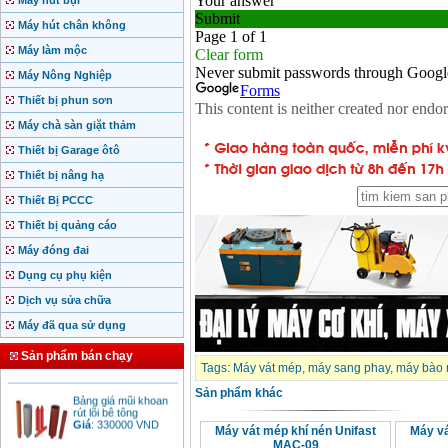
Máy hút bụi
Máy hút chân không
Máy làm mộc
Máy Nông Nghiệp
Thiết bị phun sơn
Máy chà sàn giặt thảm
Thiết bị Garage ôtô
Thiết bị nâng hạ
Thiết Bị PCCC
Motor Hồng ký động
cơ Hồng ký
Thiết bị quảng cáo
Giá
:
2280000
VND
Máy đóng đai
Dụng cụ phụ kiện
Dịch vụ sửa chữa
Bảng giá động cơ
diesel đầu nổ diesel
Máy đã qua sử dụng
Giá
:
6500000
VND
Sản phẩm bán chạy
Tags:
Máy vát mép
,
máy sang phay
,
máy bào 
Bảng giá mũi khoan
Sản phẩm khác
rút lõi bê tông
Giá
:
330000
VND
Máy vát mép khí nén Unifast
Máy v
MAC-09