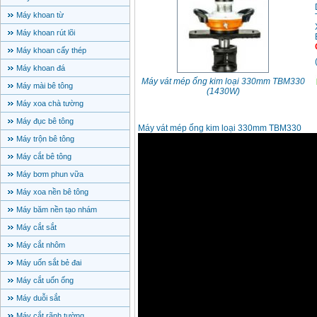
Máy khoan từ
Máy khoan rút lõi
Máy khoan cấy thép
Máy khoan đá
Máy vát mép ống kim loại 330mm TBM330
Máy mài bê tông
(1430W)
Máy xoa chà tường
Máy đục bê tông
Máy vát mép ống kim loại 330mm TBM330
Máy trộn bê tông
Máy cắt bê tông
Máy bơm phun vữa
Máy xoa nền bê tông
Máy băm nền tạo nhám
Máy cắt sắt
Máy cắt nhôm
Máy uốn sắt bẻ đai
Máy cắt uốn ống
Máy duỗi sắt
Máy cắt rãnh tường