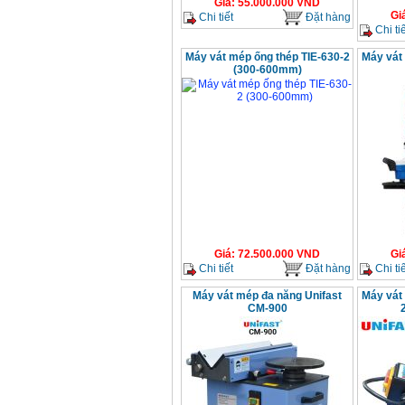
Giá
:
55.000.000
VND
GX160 (5.5HP)
Gi
Chi tiết
Đặt hàng
Giá
:
7200000
VND
Chi tiế
Máy vát mép ống thép TIE-630-2
Máy vát
(300-600mm)
Máy mài 100mm
Makita 9553B (710W)
Giá
:
1296000
VND
Giá
:
72.500.000
VND
Gi
Chi tiết
Đặt hàng
Chi tiế
Máy vát mép đa năng Unifast
Máy vát 
CM-900