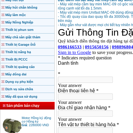
Đặc điểm nổi bật Máy vát mép cầm tay MAC
Máy hút bụi
- Máy vát mép cầm tay mini MAC-09 có góc vát
Máy hút chân không
rộng cạnh vát tối đa 1.5mm.
- Máy vát mép mini Unifast MAC-09 dùng động 
Máy làm mộc
- Tốc độ quay của dao quay tối đa 30000v/p. 
trên máy.
Máy Nông Nghiệp
- Máy gần như vát được mọi chi tiết tuy nhiên 
Thiết bị phun sơn
Máy chà sàn giặt thảm
Thiết bị Garage ôtô
Thiết bị nâng hạ
Thiết Bị PCCC
Thiết bị quảng cáo
Máy đóng đai
Dụng cụ phụ kiện
Dịch vụ sửa chữa
Máy đã qua sử dụng
Sản phẩm bán chạy
Motor Hồng ký động
cơ Hồng ký
Giá
:
2280000
VND