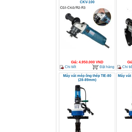
chi tiết Bosch GSB
CKV-100
13RE (650W)
Giá
:
2200000
VND
Máy khoan Bosch
GSB 16RE (750W)
Giá
:
1850000
VND
Động cơ xăng Honda
GX160 (5.5HP)
Giá
:
7200000
VND
Giá
:
4.950.000
VND
Gi
Chi tiết
Đặt hàng
Chi tiế
Máy vát mép ống thép TIE-80
Máy vát
Máy mài 100mm
(28-89mm)
Makita 9553B (710W)
Giá
:
1296000
VND