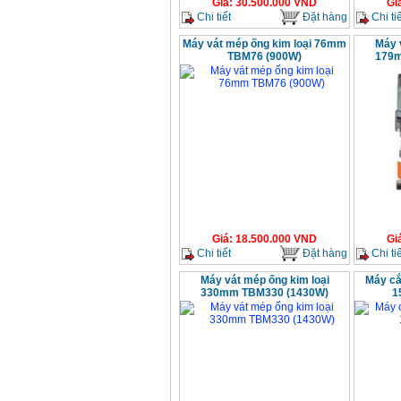
Giá
:
30.500.000
VND
Gi
Chi tiết
Đặt hàng
Chi tiế
Máy vát mép ống kim loại 76mm
Máy 
TBM76 (900W)
179m
Giá
:
18.500.000
VND
Gi
Chi tiết
Đặt hàng
Chi tiế
Máy vát mép ống kim loại
Máy cắ
330mm TBM330 (1430W)
1