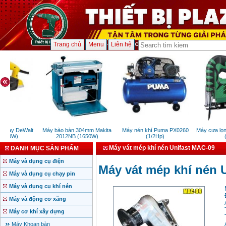
Trang chủ
Menu
Liên hệ
 tay DeWalt
Máy bào bàn 304mm Makita
Máy nén khí Puma PX0260
Máy cưa lọng
550W)
2012NB (1650W)
(1/2Hp)
(4
Máy vát mép khí nén Unifast MAC-09
DANH MỤC SẢN PHẨM
Máy và dụng cụ điện
Máy vát mép khí nén 
Máy và dụng cụ chạy pin
Máy và dụng cụ khí nén
Máy và động cơ xăng
Máy cơ khí xây dựng
Máy Khoan bàn