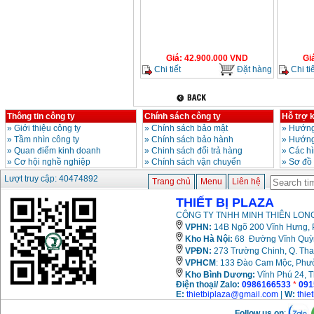
Giá
:
42.900.000
VND
Gi
Chi tiết
Đặt hàng
Chi tiế
Thông tin công ty
Chính sách công ty
Hỗ trợ 
»
Giới thiệu công ty
»
Chính sách bảo mật
»
Hướng
»
Tầm nhìn công ty
»
Chính sách bảo hành
»
Hướng
»
Quan điểm kinh doanh
»
Chinh sách đổi trả hàng
»
Các h
»
Cơ hội nghề nghiệp
»
Chính sách vận chuyển
»
Sơ đồ
Lượt truy cập: 40474892
Trang chủ
Menu
Liên hệ
THIẾT BỊ PLAZA
CÔNG TY TNHH MINH THIÊN LONG
VPHN:
14B Ngõ 200 Vĩnh Hưng, P
Kho Hà Nội:
68 Đường Vĩnh Quỳnh
VPĐN:
273 Trường Chinh, Q. Tha
VPHCM
: 133 Đào Cam Mộc, Phư
Kho
Bình Dương:
Vĩnh Phú 24, 
Điện thoại/ Zalo:
0986166533
*
091
E:
thietbiplaza@gmail.com
|
W:
thie
Follow us on
: