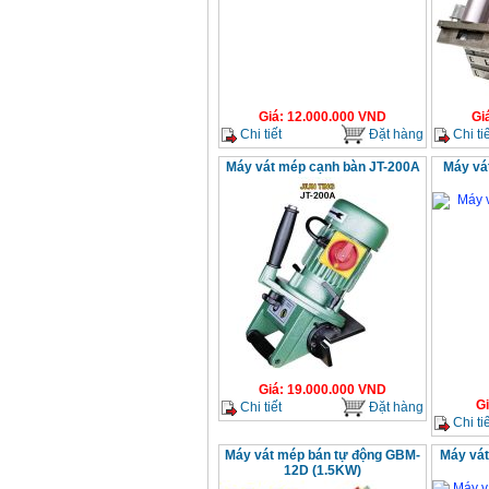
Giá
:
12.000.000
VND
Gi
Chi tiết
Đặt hàng
Chi tiế
Máy vát mép cạnh bàn JT-200A
Máy vá
Giá
:
19.000.000
VND
G
Chi tiết
Đặt hàng
Chi tiế
Máy vát mép bán tự động GBM-
Máy vát
12D (1.5KW)