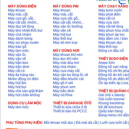
MÁY DÙNG ĐIỆN
MÁY DÙNG PIN
MÁY CHẠY XĂNG 
Máy khoan
Máy khoan
Máy bơm nước
Máy mài, cắt
Máy mài, cắt
Máy phát điện
Máy cưa gỗ, sắt,..
Máy cưa sắt, gỗ,..
Máy cắt cỏ
Máy cắt sắt, nhôm,..
Máy cắt sắt, nhôm,..
Máy cưa xích
Máy đục bê tông
Máy vặn ốc bulông
Máy cắt bê tông
Máy khò nhiệt thổi bụi
Máy vặn vít
Máy phun hóa chất
Máy chà nhám
Máy hút bụi
Máy phun áp lực
Máy đánh bóng
Máy thổi bụi
Máy đầm cóc / bàn
Máy soi phay router
Máy dò kim loại
Máy khoan đục
Máy bào gỗ
Máy thổi bụi
Máy làm mộc
MÁY DÙNG HƠI
Động cơ đầu nổ
Máy vặn ốc
Máy khoan khí nén
Máy vặn vít
Búa đục khí nén
THIÊT BỊ ĐO ĐIỆN
Máy bắn keo
Máy mài dũa hơi
Ampe Kìm
Máy bắn đinh
Máy chà nhám
Đồng hồ vạn năng
Máy cắt cỏ
Máy cưa máy cắt
Đồng hồ chỉ thị ph
Máy tỉa hàng rào
Máy vặn bu lông ốc vít
Đồng hồ đo trở các
Motor động cơ điện
Máy đầm khuôn cát
Đồng hồ đo điện tr
Máy hút ẩm
Máy gõ rỉ sét
Ổn áp biến áp Lioa
Máy hút bụi
Máy phun sơn
Máy chà sàn giặt thảm
Máy bắn đinh
THIỆT BỊ QUẢNG
Máy hút chân không
Máy rút Rive
Giá chữ x standy
Giá cuốn banner
DỤNG CỤ LÀM MỘC
THIÊT BỊ GARAGE ÔTÔ
Khung backdrop
Máy làm mộc
Thiết bị sửa chữa ô tô
Kệ để brochure
Thiết bị bảo hộ PCCC
Quầy bán hàng
Bảng menu chỉ dẫ
PHỤ TÙNG PHỤ KIỆN:
Mũi khoan mũi đục
|
Đá mài đá cắt
|
Lưỡi cưa lưỡi cắt