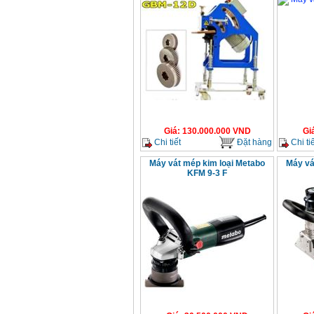
Giá
:
130.000.000
VND
Gi
Chi tiết
Đặt hàng
Chi tiế
Máy vát mép kim loại Metabo
Máy vá
KFM 9-3 F