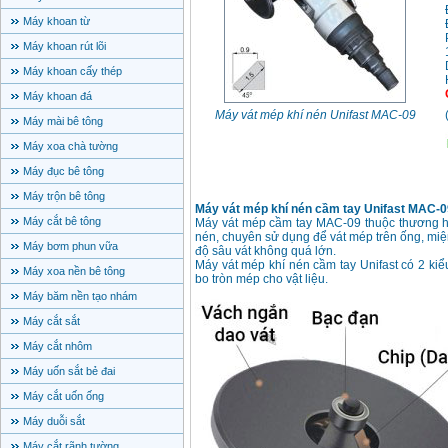
Máy khoan từ
Máy khoan rút lõi
Máy khoan cấy thép
Máy khoan đá
Máy vát mép khí nén Unifast MAC-09
Máy mài bê tông
Máy xoa chà tường
Máy đục bê tông
Máy trộn bê tông
Máy vát mép khí nén cầm tay Unifast MAC-0
Máy cắt bê tông
Máy vát mép cầm tay MAC-09 thuộc thương hiệ
nén, chuyên sử dụng để vát mép trên ống, miện
Máy bơm phun vữa
độ sâu vát không quá lớn.
Máy vát mép khí nén cầm tay Unifast có 2 ki
Máy xoa nền bê tông
bo tròn mép cho vật liệu.
Máy băm nền tạo nhám
Máy cắt sắt
Máy cắt nhôm
Máy uốn sắt bẻ đai
Máy cắt uốn ống
Máy duỗi sắt
Máy cắt rãnh tường