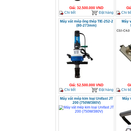
Giá
:
32.500.000
VND
Gi
Chi tiết
Đặt hàng
Chi tiế
Máy vát mép ống thép TIE-252-2
Máy v
(80-273mm)
Giá
:
52.500.000
VND
G
Chi tiết
Đặt hàng
Chi tiế
Máy vát mép kim loại Unifast JT
Máy 
200 (750W/380V)