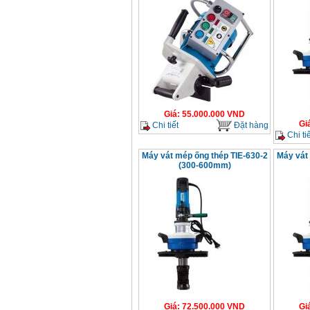
Giá
:
55.000.000
VND
Gi
Chi tiết
Đặt hàng
Chi tiế
Máy vát mép ống thép TIE-630-2
Máy vát
(300-600mm)
Giá
:
72.500.000
VND
Gi