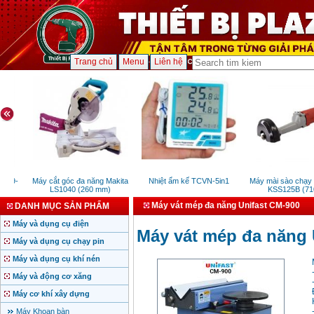
Trang chủ
Menu
Liên hệ
(19-
Máy cắt góc đa năng Makita
Nhiệt ẩm kế TCVN-5in1
Máy mài sào chạy đ
LS1040 (260 mm)
KSS125B (710
Máy vát mép đa năng Unifast CM-900
DANH MỤC SẢN PHẨM
Máy và dụng cụ điện
Máy vát mép đa năng 
Máy và dụng cụ chạy pin
Máy và dụng cụ khí nén
Máy và động cơ xăng
Máy cơ khí xây dựng
Máy Khoan bàn