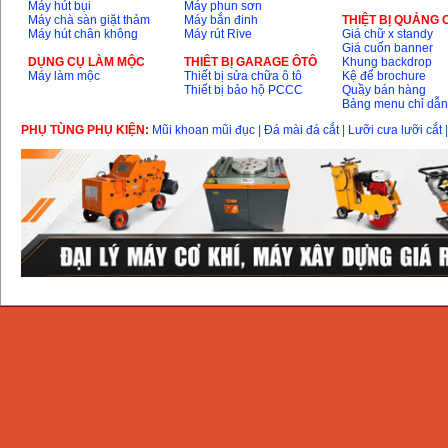
Máy hút bụi
Máy phun sơn
Máy chà sàn giặt thảm
Máy bắn đinh
THIỆT BỊ QUẢNG
Máy hút chân không
Máy rút Rive
Giá chữ x standy
Giá cuốn banner
DỤNG CỤ LÀM MỘC
THIÊT BỊ GARAGE ÔTÔ
Khung backdrop
Máy làm mộc
Thiết bị sửa chữa ô tô
Kệ để brochure
Thiết bị bảo hộ PCCC
Quầy bán hàng
Bảng menu chỉ dẫ
PHỤ TÙNG PHỤ KIỆN:
Mũi khoan mũi đục
|
Đá mài đá cắt
|
Lưỡi cưa lưỡi cắt