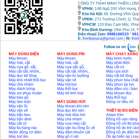
CÔNG TY TNHH MINH THIÊN LONG
VPHN:
14B Ngõ 200 Vĩnh Hưng, P
Kho Hà Nội:
68 Đường Vĩnh Quỳnh
VPĐN:
273 Trường Chinh, Q. Tha
VPHCM
: 133 Đào Cam Mộc, Phư
Kho
Bình Dương:
Vĩnh Phú 24, 
Điện thoại/ Zalo:
0986166533
*
091
E:
thietbiplaza@gmail.com
|
W:
thie
Follow us on
:
MÁY DÙNG ĐIỆN
MÁY DÙNG PIN
MÁY CHẠY XĂNG 
Máy khoan
Máy khoan
Máy bơm nước
Máy mài, cắt
Máy mài, cắt
Máy phát điện
Máy cưa gỗ, sắt,..
Máy cưa sắt, gỗ,..
Máy cắt cỏ
Máy cắt sắt, nhôm,..
Máy cắt sắt, nhôm,..
Máy cưa xích
Máy đục bê tông
Máy vặn ốc bulông
Máy cắt bê tông
Máy khò nhiệt thổi bụi
Máy vặn vít
Máy phun hóa chất
Máy chà nhám
Máy hút bụi
Máy phun áp lực
Máy đánh bóng
Máy thổi bụi
Máy đầm cóc / bàn
Máy soi phay router
Máy dò kim loại
Máy khoan đục
Máy bào gỗ
Máy thổi bụi
Máy làm mộc
MÁY DÙNG HƠI
Động cơ đầu nổ
Máy vặn ốc
Máy khoan khí nén
Máy vặn vít
Búa đục khí nén
THIÊT BỊ ĐO ĐIỆN
Máy bắn keo
Máy mài dũa hơi
Ampe Kìm
Máy bắn đinh
Máy chà nhám
Đồng hồ vạn năng
Máy cắt cỏ
Máy cưa máy cắt
Đồng hồ chỉ thị ph
Máy tỉa hàng rào
Máy vặn bu lông ốc vít
Đồng hồ đo trở các
Motor động cơ điện
Máy đầm khuôn cát
Đồng hồ đo điện tr
Máy hút ẩm
Máy gõ rỉ sét
Ổn áp biến áp Lioa