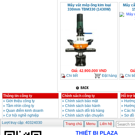
Máy vát mép ống kim loại
Máy cắ
330mm TBM330 (1430W)
1
Giá
:
42.900.000
VND
Gi
Chi tiết
Đặt hàng
Chi tiế
Thông tin công ty
Chính sách công ty
Hỗ trợ 
»
Giới thiệu công ty
»
Chính sách bảo mật
»
Hướng
»
Tầm nhìn công ty
»
Chính sách bảo hành
»
Hướng
»
Quan điểm kinh doanh
»
Chinh sách đổi trả hàng
»
Các h
»
Cơ hội nghề nghiệp
»
Chính sách vận chuyển
»
Sơ đồ
Lượt truy cập: 40324030
Trang chủ
Menu
Liên hệ
THIẾT BỊ PLAZA