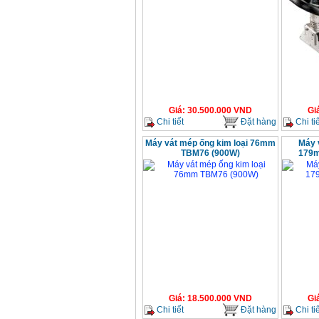
Giá
:
30.500.000
VND
Gi
Chi tiết
Đặt hàng
Chi tiế
Máy vát mép ống kim loại 76mm
Máy 
TBM76 (900W)
179m
Giá
:
18.500.000
VND
Gi
Chi tiết
Đặt hàng
Chi tiế