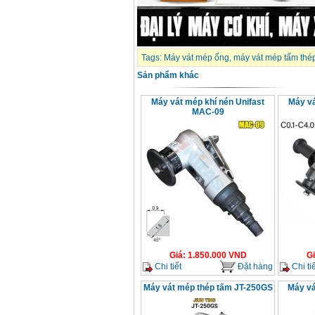
Máy khoan Bosch
GSB 16RE (750W)
Giá
:
1850000
VND
Tags:
Máy vát mép ống
,
máy vát mép tấm thé
Sản phẩm khác
Động cơ xăng Honda
GX160 (5.5HP)
Máy vát mép khí nén Unifast
Máy v
Giá
:
7200000
VND
MAC-09
Máy mài 100mm
Makita 9553B (710W)
Giá
:
1296000
VND
Giá
:
1.850.000
VND
G
Chi tiết
Đặt hàng
Chi tiế
Máy vát mép thép tấm JT-250GS
Máy vá