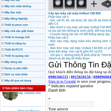
Máy hút bụi
Máy hút chân không
Máy làm mộc
Cấu tạo máy vát mép Unifast CM-900
Phần bàn vát V
Máy Nông Nghiệp
- Góc vát 45 độ, vát được độ sâu tối đa 5mm 
đến C4.
Thiết bị phun sơn
- Bàn trượt V của máy vát mép Unifast CM-900 
ra ma sát nên không là xước phôi, kết hợp trư
Máy chà sàn giặt thảm
- Chuyên dụng vát các chi tiết thẳng dạng cây,
Thiết bị Garage ôtô
Phần bàn vát C
- Bàn dao máy dạng mâm tròn đường kính 25
Thiết bị nâng hạ
lượn.
- Bàn tròn máy vát mép Unifast CM-900 có p
Thiết Bị PCCC
3mm trên thép. Góc vát R gồm R2 và R3.
- Với góc C đường kính lỗ phôi phải từ 7mm tr
Thiết bị quảng cáo
19mm và độ dày tối thiểu 8mm.
Máy đóng đai
Dụng cụ phụ kiện
Dịch vụ sửa chữa
Máy đã qua sử dụng
Motor Hồng ký động
cơ Hồng ký
Sản phẩm bán chạy
Giá
:
2280000
VND
Bảng giá động cơ