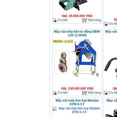
Giá
:
19.000.000
VND
G
Chi tiết
Đặt hàng
Chi tiế
Máy vát mép bán tự động GBM-
Máy vát
12D (1.5KW)
Giá
:
130.000.000
VND
Gi
Chi tiết
Đặt hàng
Chi tiế
Máy vát mép kim loại Metabo
Máy vá
KFM 9-3 F