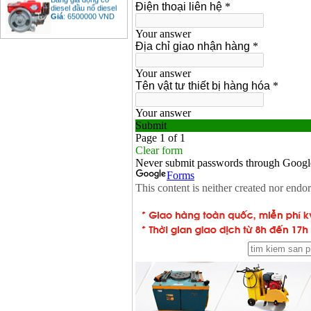
diesel đầu nổ diesel
Giá
:
6500000
VND
Bảng giá mũi khoan
rút lõi bê tông
Giá
:
330000
VND
Máy khoan Bosch đa
năng GBH 2-26DRE
(800W)
Giá
:
3980000
VND
Máy cưa xích chạy
xăng Stihl MS661
Giá
:
29900000
VND
Máy cắt góc đa năng
Makita LS1019L
(1510W)
Giá
:
14068000
VND
Bộ máy khoan 100
chi tiết Bosch GSB
13RE (650W)
Giá
:
2200000
VND