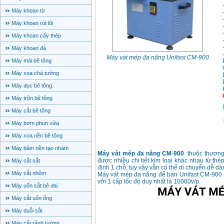
Máy khoan từ
Máy khoan rút lõi
Máy khoan cấy thép
Máy khoan đá
Máy vát mép đa năng Unifast CM-900
Máy mài bê tông
Máy xoa chà tường
Máy đục bê tông
Máy trộn bê tông
Máy cắt bê tông
Máy bơm phun vữa
Máy xoa nền bê tông
Máy băm nền tạo nhám
Máy vát mép đa năng CM-900
thuộc thương 
được nhiều chi tiết kim loại khác nhau từ th
Máy cắt sắt
định 1 chỗ, tuy vậy vẫn có thể di chuyển dễ dà
Máy cắt nhôm
Máy vát mép đa năng để bàn Unifast CM-900 
với 1 cấp tốc độ duy nhất là 10000v/p.
Máy uốn sắt bẻ đai
Máy cắt uốn ống
Máy duỗi sắt
Máy cắt rãnh tường