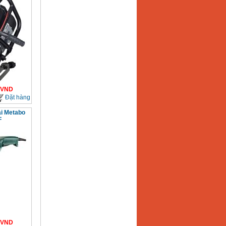
VND
Đặt hàng
ại Metabo
F
VND