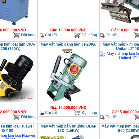
6.000.000
VND
Giá
:
12.000.000
VND
Giá
:
10.000.000
Đặt hàng
Chi tiết
Đặt hàng
Chi tiết
p kim loại tấm CKV-
Máy vát mép cạnh bàn JT-200A
Máy vát mép kim loạ
200 (750W)
Unifast JT-1
Giá
:
19.000.000
VND
2.000.000
VND
Giá
:
5.000.000
Chi tiết
Đặt hàng
Đặt hàng
Chi tiết
ép kim loại Huawei
Máy vát mép bán tự động GBM-
Máy vát mép kim loạ
ISY 80
12D (1.5KW)
B60 (1100W