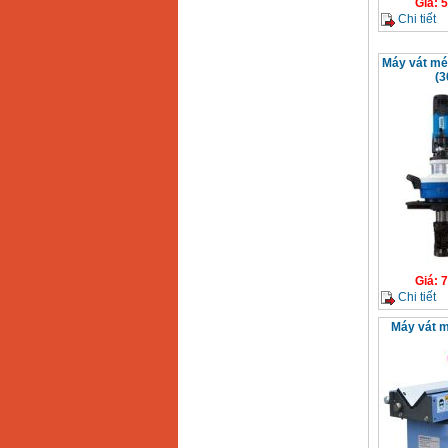
Giá
:
5
GX160 (5.5HP)
Chi tiết
Giá
:
7200000
VND
Máy vát mé
(
Máy mài 100mm
Makita 9553B (710W)
Giá
:
1296000
VND
Giá
:
7
Chi tiết
Máy vát m