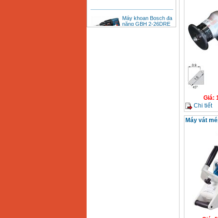
Máy khoan Bosch đa
năng GBH 2-26DRE
(800W)
Giá
:
3980000
VND
Máy cưa xích chạy
xăng Stihl MS661
Giá
:
29900000
VND
Máy cắt góc đa năng
Makita LS1019L
(1510W)
Giá
:
Giá
:
14068000
VND
Chi tiết
Máy vát mé
Bộ máy khoan 100
chi tiết Bosch GSB
13RE (650W)
Giá
:
2200000
VND
Máy khoan Bosch
GSB 16RE (750W)
Giá
:
1850000
VND
Động cơ xăng Honda