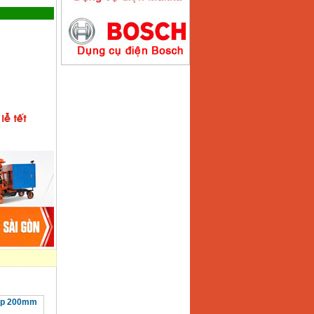
Máy bơm nước
Koshin SEV 50X
Giá
:
5750000
VND
ép 200mm