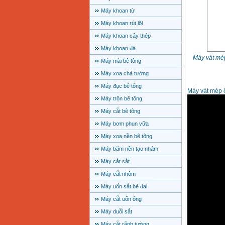
Máy khoan từ
Máy khoan rút lõi
Máy khoan cấy thép
Máy khoan đá
Máy vát mé
Máy mài bê tông
Máy xoa chà tường
Máy đục bê tông
Máy vát mép 
Máy trộn bê tông
Máy cắt bê tông
Máy bơm phun vữa
Máy xoa nền bê tông
Máy băm nền tạo nhám
Máy cắt sắt
Máy cắt nhôm
Máy uốn sắt bẻ đai
Máy cắt uốn ống
Máy duỗi sắt
Máy cắt rãnh tường