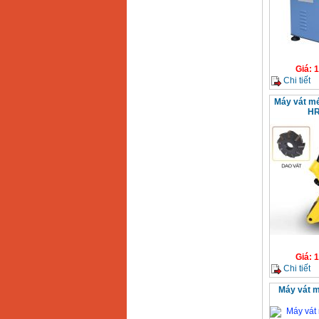
Giá
:
1
Chi tiết
Máy vát mé
HR
Giá
:
1
Chi tiết
Máy vát m