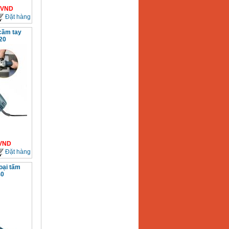
VND
Đặt hàng
cầm tay
20
VND
Đặt hàng
oại tấm
40