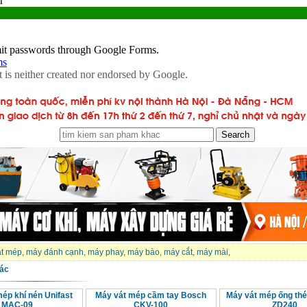
át mép
,
máy đánh cạnh
,
máy phay
,
máy bào
,
máy cắt
,
máy mài
,
ác
ép khí nén Unifast
Máy vát mép cầm tay Bosch
Máy vát mép ống th
MAC-09
CKV-100
ZD240