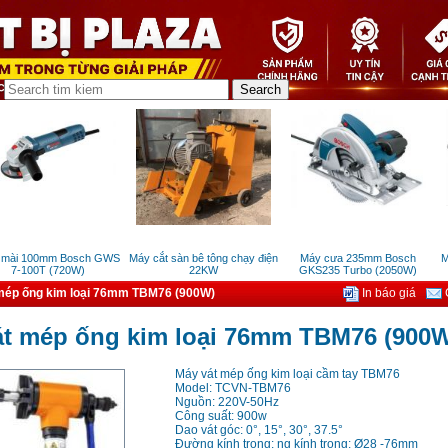
ài 100mm Bosch GWS
Máy cắt sàn bê tông chạy điện
Máy cưa 235mm Bosch
Má
7-100T (720W)
22KW
GKS235 Turbo (2050W)
mép ống kim loại 76mm TBM76 (900W)
In báo giá
G
át mép ống kim loại 76mm TBM76 (900
Máy vát mép ống kim loại cầm tay TBM76
Model: TCVN-TBM76
Nguồn: 220V-50Hz
Công suất: 900w
Dao vát góc: 0°, 15°, 30°, 37.5°
Đường kính trong: ng kính trong: Ø28 -76mm