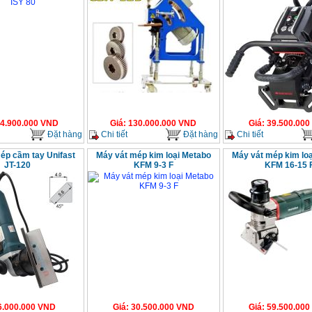
4.900.000
VND
Giá
:
130.000.000
VND
Giá
:
39.500.000
Đặt hàng
Chi tiết
Đặt hàng
Chi tiết
ép cầm tay Unifast
Máy vát mép kim loại Metabo
Máy vát mép kim lo
JT-120
KFM 9-3 F
KFM 16-15 
6.000.000
VND
Giá
:
30.500.000
VND
Giá
:
59.500.000