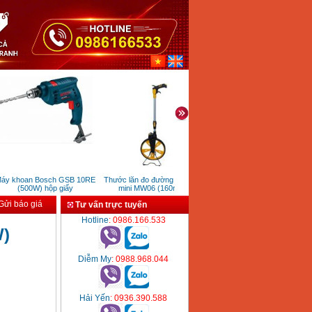
y khoan Bosch GSB 10RE
Thước lăn đo đường bánh xe
Máy rửa xe Bosch Easy
M
(500W) hộp giấy
mini MW06 (160mm)
Aquatak 110 (1300W)
ửi báo giá
Tư vấn trực tuyến
Hotline
: 0986.166.533
W)
Diễm My
: 0988.968.044
Hải Yến
: 0936.390.588