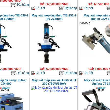
5.000.000
VND
Giá
:
32.500.000
VND
Giá
:
66.500.000
Đặt hàng
Chi tiết
Đặt hàng
Chi tiết
p ống thép TIE-630-2
Máy vát mép ống thép TIE-252-2
Máy vát mép mini 
300-600mm)
(80-273mm)
Bosch CKV-1
2.500.000
VND
Giá
:
52.500.000
VND
Giá
:
6.000.000
Đặt hàng
Chi tiết
Đặt hàng
Chi tiết
ép đa năng Unifast
Máy vát mép kim loại Unifast JT
Máy vát mép kim l
CM-900
200 (750W/380V)
Unifast JT 1