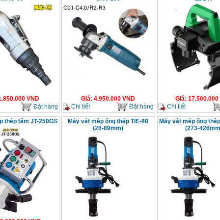
1.850.000
VND
Giá
:
4.950.000
VND
Giá
:
17.500.000
Đặt hàng
Chi tiết
Đặt hàng
Chi tiết
p thép tấm JT-250GS
Máy vát mép ống thép TIE-80
Máy vát mép ống thép
(28-89mm)
(273-426mm