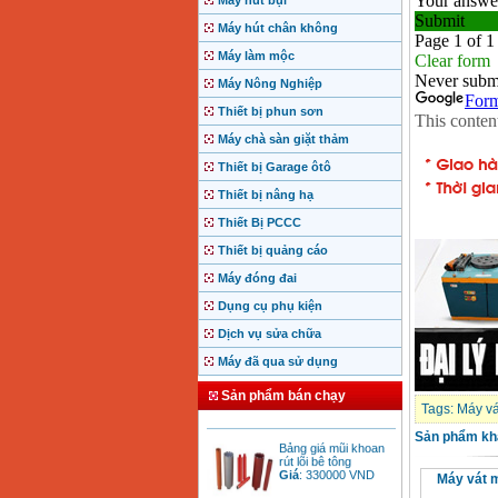
Máy hút bụi
Máy hút chân không
Máy làm mộc
Máy Nông Nghiệp
Thiết bị phun sơn
Máy chà sàn giặt thảm
Thiết bị Garage ôtô
Thiết bị nâng hạ
Thiết Bị PCCC
Motor Hồng ký động
cơ Hồng ký
Thiết bị quảng cáo
Giá
:
2280000
VND
Máy đóng đai
Dụng cụ phụ kiện
Dịch vụ sửa chữa
Bảng giá động cơ
diesel đầu nổ diesel
Máy đã qua sử dụng
Giá
:
6500000
VND
Sản phẩm bán chạy
Tags:
Máy v
Bảng giá mũi khoan
Sản phẩm kh
rút lõi bê tông
Giá
:
330000
VND
Máy vát m