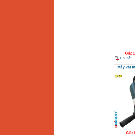
Giá
:
1
Chi tiết
Máy vát m
Giá
: