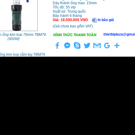
Dày thành ống max: 15mm
Tốc độ: 55 v/p
Xuất xứ: Trung quốc
Bảo hành 6 tháng
Giá
:
18.500.000
VND
In báo giá
(
Giá chưa bao gồm VAT
)
thietbiplaza@gmai
p ống kim loại 76mm TBM76
(900W)
ống kim loại cầm tay TBM76