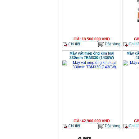
Giá
:
18.500.000
VND
Gi
Chi tiết
Đặt hàng
Chi tiế
Máy vát mép ống kim loại
Máy cắ
330mm TBM330 (1430W)
1
Giá
:
42.900.000
VND
Gi
Chi tiết
Đặt hàng
Chi tiế