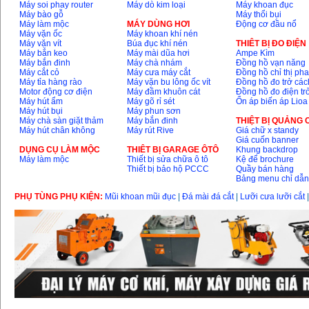
Máy soi phay router
Máy dò kim loại
Máy khoan đục
Máy bào gỗ
Máy thổi bụi
Máy làm mộc
MÁY DÙNG HƠI
Động cơ đầu nổ
Máy vặn ốc
Máy khoan khí nén
Máy vặn vít
Búa đục khí nén
THIÊT BỊ ĐO ĐIỆN
Máy bắn keo
Máy mài dũa hơi
Ampe Kìm
Máy bắn đinh
Máy chà nhám
Đồng hồ vạn năng
Máy cắt cỏ
Máy cưa máy cắt
Đồng hồ chỉ thị ph
Máy tỉa hàng rào
Máy vặn bu lông ốc vít
Đồng hồ đo trở các
Motor động cơ điện
Máy đầm khuôn cát
Đồng hồ đo điện tr
Máy hút ẩm
Máy gõ rỉ sét
Ổn áp biến áp Lioa
Máy hút bụi
Máy phun sơn
Máy chà sàn giặt thảm
Máy bắn đinh
THIỆT BỊ QUẢNG
Máy hút chân không
Máy rút Rive
Giá chữ x standy
Giá cuốn banner
DỤNG CỤ LÀM MỘC
THIÊT BỊ GARAGE ÔTÔ
Khung backdrop
Máy làm mộc
Thiết bị sửa chữa ô tô
Kệ để brochure
Thiết bị bảo hộ PCCC
Quầy bán hàng
Bảng menu chỉ dẫ
PHỤ TÙNG PHỤ KIỆN:
Mũi khoan mũi đục
|
Đá mài đá cắt
|
Lưỡi cưa lưỡi cắt