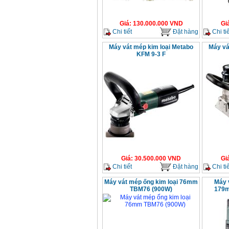
Giá
:
130.000.000
VND
Gi
Chi tiết
Đặt hàng
Chi tiế
Máy vát mép kim loại Metabo
Máy vá
KFM 9-3 F
Giá
:
30.500.000
VND
Gi
Chi tiết
Đặt hàng
Chi tiế
Máy vát mép ống kim loại 76mm
Máy 
TBM76 (900W)
179m