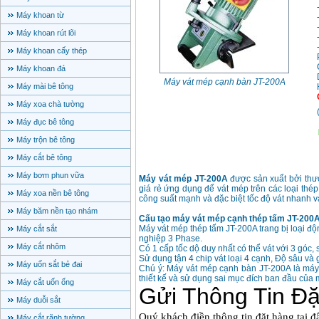
Máy khoan từ
Máy khoan rút lõi
Máy khoan cấy thép
Máy khoan đá
Máy vát mép cạnh bàn JT-200A
Máy mài bê tông
Máy xoa chà tường
Máy đục bê tông
Máy trộn bê tông
Máy cắt bê tông
Máy bơm phun vữa
Máy vát mép JT-200A
được sản xuẩt bởi thươ
giá rẻ ứng dụng để vát mép trên các loại th
Máy xoa nền bê tông
công suất mạnh và đặc biệt tốc độ vát nhanh v
Máy băm nền tạo nhám
Cấu tạo máy vát mép cạnh thép tấm JT-200
Máy vát mép thép tấm JT-200A trang bị loại độ
Máy cắt sắt
nghiệp 3 Phase.
Máy cắt nhôm
Có 1 cấp tốc dộ duy nhất có thể vát với 3 góc,
Sử dụng tận 4 chip vát loại 4 cạnh, Độ sâu và g
Máy uốn sắt bẻ đai
Chú ý: Máy vát mép cạnh bàn JT-200A là máy 
thiết kế và sử dụng sai mục đích ban đầu của
Máy cắt uốn ống
Máy duỗi sắt
Máy cắt rãnh tường