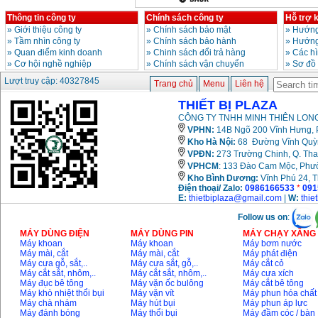
Thông tin công ty
Chính sách công ty
Hỗ trợ 
»
Giới thiệu công ty
»
Chính sách bảo mật
»
Hướng
»
Tầm nhìn công ty
»
Chính sách bảo hành
»
Hướng
»
Quan điểm kinh doanh
»
Chinh sách đổi trả hàng
»
Các h
»
Cơ hội nghề nghiệp
»
Chính sách vận chuyển
»
Sơ đồ
Lượt truy cập: 40327845
Trang chủ
Menu
Liên hệ
THIẾT BỊ PLAZA
CÔNG TY TNHH MINH THIÊN LONG
VPHN:
14B Ngõ 200 Vĩnh Hưng, P
Kho Hà Nội:
68 Đường Vĩnh Quỳnh
VPĐN:
273 Trường Chinh, Q. Tha
VPHCM
: 133 Đào Cam Mộc, Phư
Kho
Bình Dương:
Vĩnh Phú 24, 
Điện thoại/ Zalo:
0986166533
*
091
E:
thietbiplaza@gmail.com
|
W:
thie
Follow us on
:
MÁY DÙNG ĐIỆN
MÁY DÙNG PIN
MÁY CHẠY XĂNG 
Máy khoan
Máy khoan
Máy bơm nước
Máy mài, cắt
Máy mài, cắt
Máy phát điện
Máy cưa gỗ, sắt,..
Máy cưa sắt, gỗ,..
Máy cắt cỏ
Máy cắt sắt, nhôm,..
Máy cắt sắt, nhôm,..
Máy cưa xích
Máy đục bê tông
Máy vặn ốc bulông
Máy cắt bê tông
Máy khò nhiệt thổi bụi
Máy vặn vít
Máy phun hóa chất
Máy chà nhám
Máy hút bụi
Máy phun áp lực
Máy đánh bóng
Máy thổi bụi
Máy đầm cóc / bàn