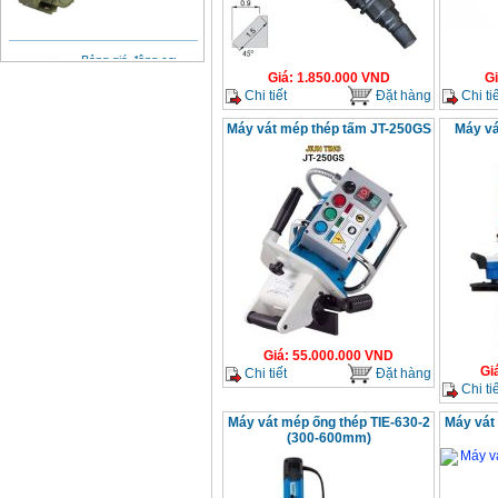
Bảng giá động cơ
diesel đầu nổ diesel
Giá
:
6500000
VND
Giá
:
1.850.000
VND
G
Chi tiết
Đặt hàng
Chi tiế
Máy vát mép thép tấm JT-250GS
Máy vá
Bảng giá mũi khoan
rút lõi bê tông
Giá
:
330000
VND
Máy khoan Bosch đa
năng GBH 2-26DRE
(800W)
Giá
:
3980000
VND
Máy cưa xích chạy
xăng Stihl MS661
Giá
:
29900000
VND
Giá
:
55.000.000
VND
Gi
Chi tiết
Đặt hàng
Chi tiế
Máy cắt góc đa năng
Makita LS1019L
(1510W)
Máy vát mép ống thép TIE-630-2
Máy vát
Giá
:
14068000
VND
(300-600mm)
Bộ máy khoan 100