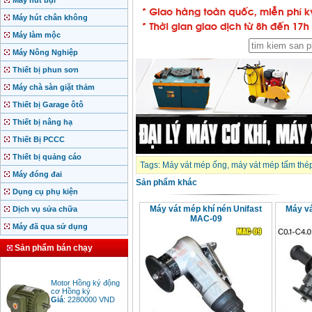
Máy hút bụi
Máy hút chân không
Máy làm mộc
Máy Nông Nghiệp
Thiết bị phun sơn
Máy chà sàn giặt thảm
Thiết bị Garage ôtô
Thiết bị nâng hạ
Thiết Bị PCCC
Thiết bị quảng cáo
Tags:
Máy vát mép ống
,
máy vát mép tấm thé
Máy đóng đai
Sản phẩm khác
Dụng cụ phụ kiện
Máy vát mép khí nén Unifast
Máy v
Dịch vụ sửa chữa
MAC-09
Máy đã qua sử dụng
Sản phẩm bán chạy
Motor Hồng ký động
cơ Hồng ký
Giá
:
2280000
VND