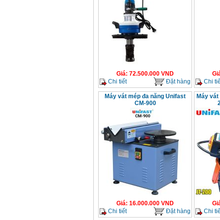
chi tiết Bosch GSB
13RE (650W)
Giá
:
2200000
VND
Máy khoan Bosch
GSB 16RE (750W)
Giá
:
1850000
VND
Giá
:
72.500.000
VND
Gi
Chi tiết
Đặt hàng
Chi tiế
Động cơ xăng Honda
GX160 (5.5HP)
Máy vát mép đa năng Unifast
Máy vát 
Giá
:
7200000
VND
CM-900
Máy mài 100mm
Makita 9553B (710W)
Giá
:
1296000
VND
Giá
:
16.000.000
VND
Gi
Chi tiết
Đặt hàng
Chi tiế