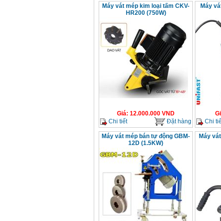
Máy vát mép kim loại tấm CKV-
Máy vá
HR200 (750W)
Giá
:
12.000.000
VND
G
Chi tiết
Đặt hàng
Chi tiế
Máy vát mép bán tự động GBM-
Máy vát
12D (1.5KW)