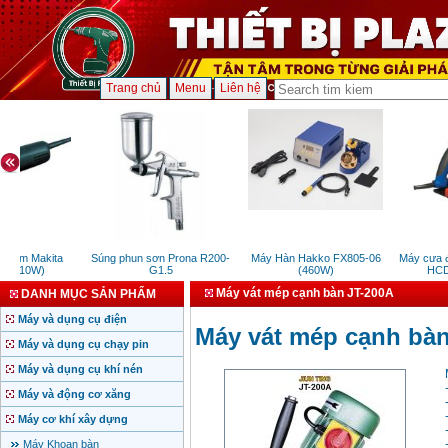
Trang chủ
Menu
Liên hệ
0mm Makita
Súng phun sơn Prona R200-
Máy Hàn Hakko FX805-06
Máy cưa đ
 (710W)
G1.5
(460W)
HCD2
Máy vát mép cạnh bàn JT-200A
DANH MỤC SẢN PHẨM
Máy và dụng cụ điện
Máy vát mép cạnh bàn
Máy và dụng cụ chạy pin
Máy và dụng cụ khí nén
Máy và động cơ xăng
Máy cơ khí xây dựng
Máy Khoan bàn