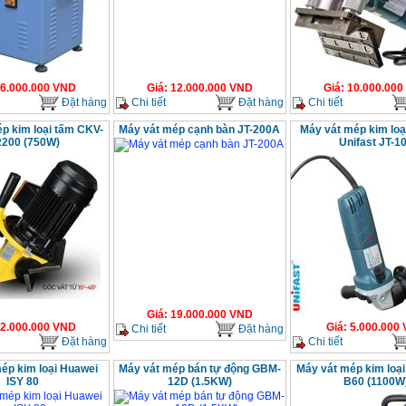
6.000.000
VND
Giá
:
12.000.000
VND
Giá
:
10.000.000
Đặt hàng
Chi tiết
Đặt hàng
Chi tiết
p kim loại tấm CKV-
Máy vát mép cạnh bàn JT-200A
Máy vát mép kim loạ
200 (750W)
Unifast JT-1
Giá
:
19.000.000
VND
2.000.000
VND
Giá
:
5.000.000
Chi tiết
Đặt hàng
Đặt hàng
Chi tiết
ép kim loại Huawei
Máy vát mép bán tự động GBM-
Máy vát mép kim loạ
ISY 80
12D (1.5KW)
B60 (1100W