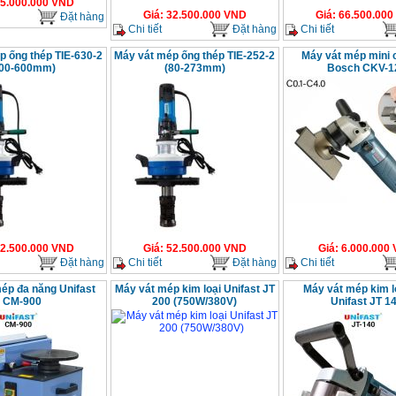
5.000.000
VND
Giá
:
32.500.000
VND
Giá
:
66.500.000
Đặt hàng
Chi tiết
Đặt hàng
Chi tiết
p ống thép TIE-630-2
Máy vát mép ống thép TIE-252-2
Máy vát mép mini 
300-600mm)
(80-273mm)
Bosch CKV-1
2.500.000
VND
Giá
:
52.500.000
VND
Giá
:
6.000.000
Đặt hàng
Chi tiết
Đặt hàng
Chi tiết
ép đa năng Unifast
Máy vát mép kim loại Unifast JT
Máy vát mép kim l
CM-900
200 (750W/380V)
Unifast JT 1