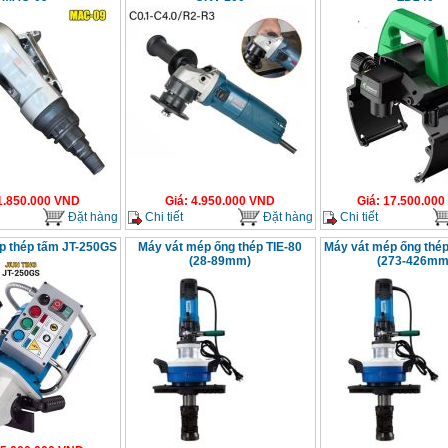
1.850.000
VND
Giá
:
4.950.000
VND
Giá
:
17.500.000
Đặt hàng
Chi tiết
Đặt hàng
Chi tiết
p thép tấm JT-250GS
Máy vát mép ống thép TIE-80
Máy vát mép ống thép
(28-89mm)
(273-426mm