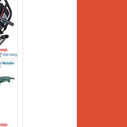
VND
Đặt hàng
ại Metabo
F
VND