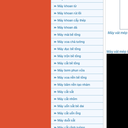
Máy khoan từ
Máy khoan rút lõi
Máy khoan cấy thép
Máy khoan đá
Máy vát mép
Máy mài bê tông
Máy xoa chà tường
Máy đục bê tông
Máy vát mép 
Máy trộn bê tông
Máy cắt bê tông
Máy bơm phun vữa
Máy xoa nền bê tông
Máy băm nền tạo nhám
Máy cắt sắt
Máy cắt nhôm
Máy uốn sắt bẻ đai
Máy cắt uốn ống
Máy duỗi sắt
Máy cắt rãnh tường