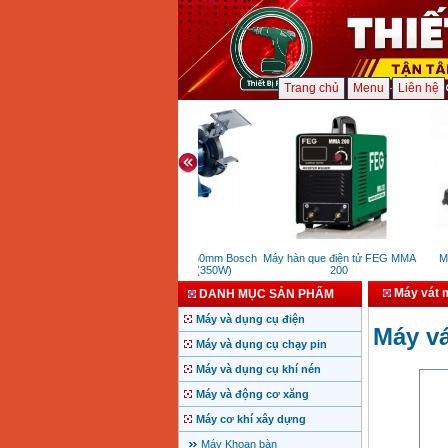
Trang chủ
Menu
Liên hệ
át điện Elemax
Máy mài hai đá 150mm Bosch
Máy hàn que điện tử FEG MMA
Máy
2000 (2KVA)
GBG 35-15 (350W)
200
Máy vát 
DANH MỤC SẢN PHẨM
Máy và dụng cụ điện
Máy v
Máy và dụng cụ chạy pin
Máy và dụng cụ khí nén
Máy và động cơ xăng
Máy cơ khí xây dựng
Máy Khoan bàn