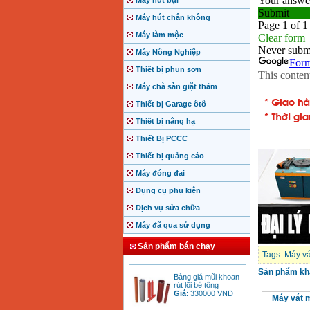
Máy hút bụi
Máy hút chân không
Máy làm mộc
Máy Nông Nghiệp
Thiết bị phun sơn
Máy chà sàn giặt thảm
Thiết bị Garage ôtô
Thiết bị nâng hạ
Thiết Bị PCCC
Motor Hồng ký động
cơ Hồng ký
Thiết bị quảng cáo
Giá
:
2280000
VND
Máy đóng đai
Dụng cụ phụ kiện
Dịch vụ sửa chữa
Bảng giá động cơ
diesel đầu nổ diesel
Máy đã qua sử dụng
Giá
:
6500000
VND
Sản phẩm bán chạy
Tags:
Máy v
Bảng giá mũi khoan
Sản phẩm kh
rút lõi bê tông
Giá
:
330000
VND
Máy vát m