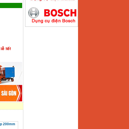
Máy bơm nước
Koshin SEV 50X
Giá
:
5750000
VND
ép 200mm