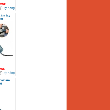
VND
Đặt hàng
cầm tay
20
VND
Đặt hàng
oại tấm
40