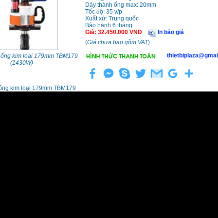
Dày thành ống max: 20mm
Tốc độ: 35 v/p
Xuất xứ: Trung quốc
Bảo hành 6 tháng
Giá
:
32.450.000
VND
In báo giá
(
Giá chưa bao gồm VAT
)
thietbiplaza@gmai
 ống kim loại 179mm TBM179
(1430W)
ống kim loại 179mm TBM179