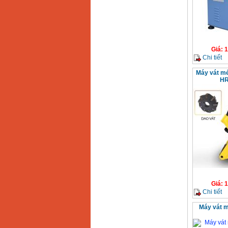
Giá
:
1
Chi tiết
Máy vát mé
HR
Giá
:
1
Chi tiết
Máy vát m