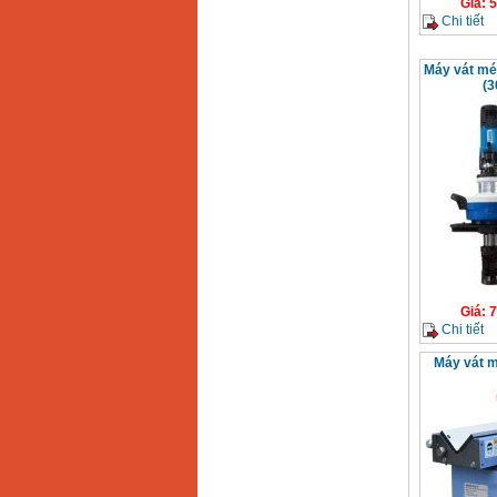
Giá
:
5
GX160 (5.5HP)
Giá
:
7200000
VND
Chi tiết
Máy vát mé
(
Máy mài 100mm
Makita 9553B (710W)
Giá
:
1296000
VND
Giá
:
7
Chi tiết
Máy vát m