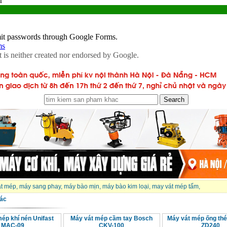
át mép
,
máy sang phay
,
máy bào mịn
,
máy bào kim loại
,
may vát mép tấm
,
ác
ép khí nén Unifast
Máy vát mép cầm tay Bosch
Máy vát mép ống th
MAC-09
CKV-100
ZD240