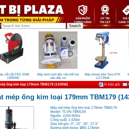
 cắt sắt FEG 935E
Máy bơm tưới tiêu văn thể hút
Máy khoan bàn Taro KTK
Má
(2800W)
sâu đẩy xa
LGT340A
mép ống kim loại 179mm TBM179 (1430W)
In báo giá
G
át mép ống kim loại 179mm TBM179 (1
Máy vát mép ống kim loại 179mm TBM179
Model: TCVN-TBM159
Nguồn: 220V-60Hz
Công suất: 1.430w
Dao vát góc: 0°, 15°, 30°, 37.5°
Đường kính trong: Ø65-179mm