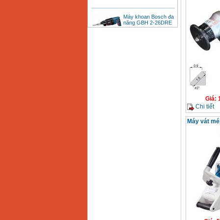
Máy khoan Bosch đa
năng GBH 2-26DRE
(800W)
Giá
:
3980000
VND
Máy cưa xích chạy
xăng Stihl MS661
Giá
:
29900000
VND
Máy cắt góc đa năng
Makita LS1019L
(1510W)
Giá
:
14068000
VND
Giá
:
Chi tiết
Máy vát mé
Bộ máy khoan 100
chi tiết Bosch GSB
13RE (650W)
Giá
:
2200000
VND
Máy khoan Bosch
GSB 16RE (750W)
Giá
:
1850000
VND
Động cơ xăng Honda