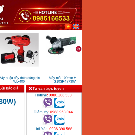
y buộc dây thép dùng pin
Máy mài 100mm Hikoki
Máy bơm nước Bamboo
WL-400
G10SR4 (730W)
XB30WTAC (6.5HP)
ửi báo giá
Tư vấn trực tuyến
Hotline
: 0986.166.533
430W)
Diễm My
: 0988.968.044
Hải Yến
: 0936.390.588