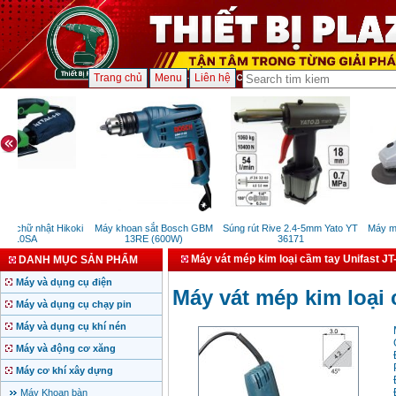
Trang chủ
Menu
Liên hệ
 chữ nhật Hikoki
Máy khoan sắt Bosch GBM
Súng rút Rive 2.4-5mm Yato YT
Máy mài
V10SA
13RE (600W)
36171
Máy vát mép kim loại cầm tay Unifast JT
DANH MỤC SẢN PHẨM
Máy và dụng cụ điện
Máy vát mép kim loại 
Máy và dụng cụ chạy pin
Máy và dụng cụ khí nén
Máy và động cơ xăng
Máy cơ khí xây dựng
Máy Khoan bàn