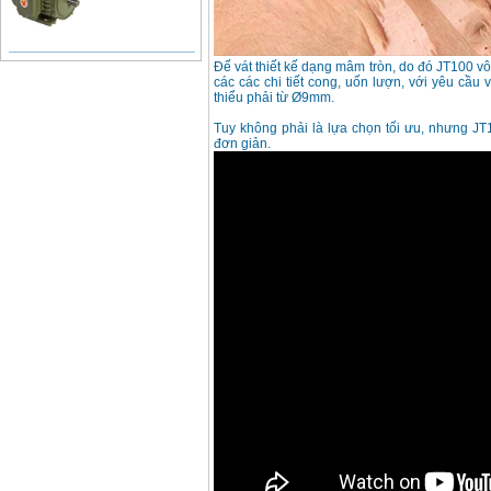
Bảng giá động cơ
Đế vát thiết kế dạng mâm tròn, do đó JT100 v
diesel đầu nổ diesel
các các chi tiết cong, uốn lượn, với yêu cầu
Giá
:
6500000
VND
thiểu phải từ Ø9mm.
Tuy không phải là lựa chọn tối ưu, nhưng JT
đơn giản.
Bảng giá mũi khoan
rút lõi bê tông
Giá
:
330000
VND
Máy khoan Bosch đa
năng GBH 2-26DRE
(800W)
Giá
:
3980000
VND
Máy cưa xích chạy
xăng Stihl MS661
Giá
:
29900000
VND
Máy cắt góc đa năng
Makita LS1019L
(1510W)
Giá
:
14068000
VND