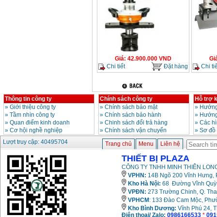
Giá
:
42.900.000
VND
Gi
Chi tiết
Đặt hàng
Chi tiế
Thông tin công ty
Chính sách công ty
Hỗ trợ 
»
Giới thiệu công ty
»
Chính sách bảo mật
»
Hướng
»
Tầm nhìn công ty
»
Chính sách bảo hành
»
Hướng
»
Quan điểm kinh doanh
»
Chinh sách đổi trả hàng
»
Các h
»
Cơ hội nghề nghiệp
»
Chính sách vận chuyển
»
Sơ đồ
Lượt truy cập: 40495704
Trang chủ
Menu
Liên hệ
THIẾT BỊ PLAZA
CÔNG TY TNHH MINH THIÊN LONG
VPHN:
14B Ngõ 200 Vĩnh Hưng, P
Kho Hà Nội:
68 Đường Vĩnh Quỳnh
VPĐN:
273 Trường Chinh, Q. Tha
VPHCM
: 133 Đào Cam Mộc, Phư
Kho
Bình Dương:
Vĩnh Phú 24, 
Điện thoại/ Zalo:
0986166533
*
091