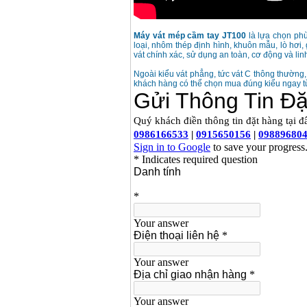
Bộ máy khoan 100
chi tiết Bosch GSB
13RE (650W)
Giá
:
2200000
VND
Máy vát mép cầm tay JT100
là lựa chọn phù
loại, nhôm thép định hình, khuôn mẫu, lò hơ
vát chính xác, sử dụng an toàn, cơ động và lin
Ngoài kiểu vát phẳng, tức vát C thông thường,
Máy khoan Bosch
khách hàng có thể chọn mua đúng kiểu ngay từ
GSB 16RE (750W)
Giá
:
1850000
VND
Động cơ xăng Honda
GX160 (5.5HP)
Giá
:
7200000
VND
Máy mài 100mm
Makita 9553B (710W)
Giá
:
1296000
VND