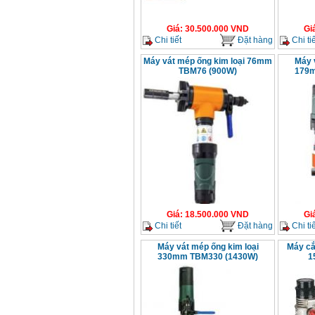
Giá
:
30.500.000
VND
Gi
Chi tiết
Đặt hàng
Chi tiế
Máy vát mép ống kim loại 76mm
Máy 
TBM76 (900W)
179m
Giá
:
18.500.000
VND
Gi
Chi tiết
Đặt hàng
Chi tiế
Máy vát mép ống kim loại
Máy cắ
330mm TBM330 (1430W)
1