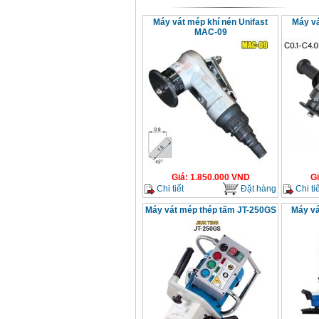
Máy vát mép khí nén Unifast
Máy v
MAC-09
Giá
:
1.850.000
VND
G
Chi tiết
Đặt hàng
Chi tiế
Máy vát mép thép tấm JT-250GS
Máy vá