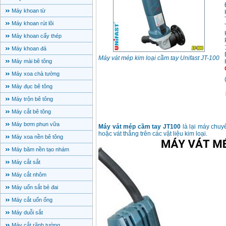
Máy khoan từ
Máy khoan rút lõi
Máy khoan cấy thép
Máy khoan đá
Máy vát mép kim loại cầm tay Unifast JT-100
Máy mài bê tông
Máy xoa chà tường
Máy đục bê tông
Máy trộn bê tông
Máy cắt bê tông
Máy bơm phun vữa
Máy vát mép cầm tay JT100
là lại máy chuyê
hoặc vát thẳng trên các vật liệu kim loại.
Máy xoa nền bê tông
Máy băm nền tạo nhám
Máy cắt sắt
Máy cắt nhôm
Máy uốn sắt bẻ đai
Máy cắt uốn ống
Máy duỗi sắt
Máy cắt rãnh tường