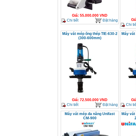
Giá
:
55.000.000
VND
Gi
Chi tiết
Đặt hàng
Chi tiế
Máy vát mép ống thép TIE-630-2
Máy vát
(300-600mm)
Giá
:
72.500.000
VND
Gi
Chi tiết
Đặt hàng
Chi tiế
Máy vát mép đa năng Unifast
Máy vát 
CM-900