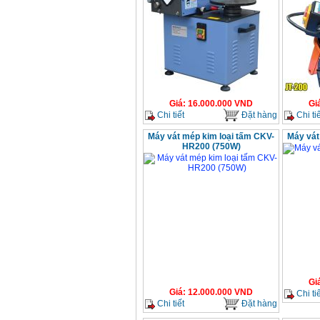
Giá
:
16.000.000
VND
Gi
Chi tiết
Đặt hàng
Chi tiế
Máy vát mép kim loại tấm CKV-
Máy vát
HR200 (750W)
Gi
Giá
:
12.000.000
VND
Chi tiế
Chi tiết
Đặt hàng