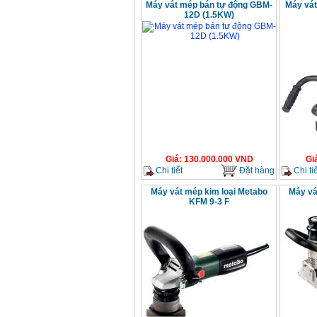
Máy vát mép bán tự động GBM-
Máy vát
12D (1.5KW)
Giá
:
130.000.000
VND
Gi
Chi tiết
Đặt hàng
Chi tiế
Máy vát mép kim loại Metabo
Máy vá
KFM 9-3 F