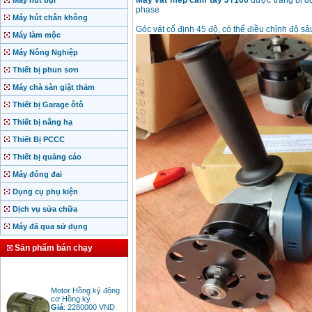
Máy vát mép cầm tay JT100
được trang bị đ
Máy hút bụi
phase
Máy hút chân không
Góc vát cố định 45 độ, có thể điều chỉnh độ s
Máy làm mộc
Máy Nông Nghiệp
Thiết bị phun sơn
Máy chà sàn giặt thảm
Thiết bị Garage ôtô
Thiết bị nâng hạ
Thiết Bị PCCC
Thiết bị quảng cáo
Máy đóng đai
Dụng cụ phụ kiện
Dịch vụ sửa chữa
Máy đã qua sử dụng
Sản phẩm bán chạy
Motor Hồng ký động
cơ Hồng ký
Giá
:
2280000
VND