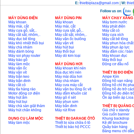
E:
thietbiplaza@gmail.com
|
W:
thie
Follow us on
:
MÁY DÙNG ĐIỆN
MÁY DÙNG PIN
MÁY CHẠY XĂNG 
Máy khoan
Máy khoan
Máy bơm nước
Máy mài, cắt
Máy mài, cắt
Máy phát điện
Máy cưa gỗ, sắt,..
Máy cưa sắt, gỗ,..
Máy cắt cỏ
Máy cắt sắt, nhôm,..
Máy cắt sắt, nhôm,..
Máy cưa xích
Máy đục bê tông
Máy vặn ốc bulông
Máy cắt bê tông
Máy khò nhiệt thổi bụi
Máy vặn vít
Máy phun hóa chất
Máy chà nhám
Máy hút bụi
Máy phun áp lực
Máy đánh bóng
Máy thổi bụi
Máy đầm cóc / bàn
Máy soi phay router
Máy dò kim loại
Máy khoan đục
Máy bào gỗ
Máy thổi bụi
Máy làm mộc
MÁY DÙNG HƠI
Động cơ đầu nổ
Máy vặn ốc
Máy khoan khí nén
Máy vặn vít
Búa đục khí nén
THIÊT BỊ ĐO ĐIỆN
Máy bắn keo
Máy mài dũa hơi
Ampe Kìm
Máy bắn đinh
Máy chà nhám
Đồng hồ vạn năng
Máy cắt cỏ
Máy cưa máy cắt
Đồng hồ chỉ thị ph
Máy tỉa hàng rào
Máy vặn bu lông ốc vít
Đồng hồ đo trở các
Motor động cơ điện
Máy đầm khuôn cát
Đồng hồ đo điện tr
Máy hút ẩm
Máy gõ rỉ sét
Ổn áp biến áp Lioa
Máy hút bụi
Máy phun sơn
Máy chà sàn giặt thảm
Máy bắn đinh
THIỆT BỊ QUẢNG
Máy hút chân không
Máy rút Rive
Giá chữ x standy
Giá cuốn banner
DỤNG CỤ LÀM MỘC
THIÊT BỊ GARAGE ÔTÔ
Khung backdrop
Máy làm mộc
Thiết bị sửa chữa ô tô
Kệ để brochure
Thiết bị bảo hộ PCCC
Quầy bán hàng
Bảng menu chỉ dẫ