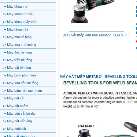
Máy khoan từ
Máy khoan rút lõi
Máy khoan cấy thép
Máy khoan đá
Máy vát mép kim loại Metabo KFM 9-3 F
Máy mài bê tông
Máy xoa chà tường
Máy đục bê tông
Máy trộn bê tông
Máy cắt bê tông
Máy bơm phun vữa
MÁY VÁT MÉP METABO - BEVELLING TOOL
Máy xoa nền bê tông
Máy băm nền tạo nhám
Máy cắt sắt
Máy cắt nhôm
Máy uốn sắt bẻ đai
Máy cắt uốn ống
Máy duỗi sắt
Máy cắt rãnh tường