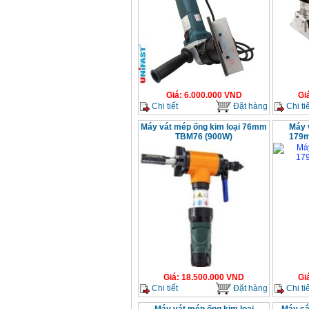
Giá
:
6.000.000
VND
Gi
Chi tiết
Đặt hàng
Chi tiế
Máy vát mép ống kim loại 76mm
Máy 
TBM76 (900W)
179m
Giá
:
18.500.000
VND
Gi
Chi tiết
Đặt hàng
Chi tiế