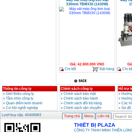
Máy vát mép ống kim loại
Máy cắ
330mm TBM330 (1430W)
1
Giá
:
42.900.000
VND
Gi
Chi tiết
Đặt hàng
Chi tiế
Thông tin công ty
Chính sách công ty
Hỗ trợ 
»
Giới thiệu công ty
»
Chính sách bảo mật
»
Hướng
»
Tầm nhìn công ty
»
Chính sách bảo hành
»
Hướng
»
Quan điểm kinh doanh
»
Chinh sách đổi trả hàng
»
Các h
»
Cơ hội nghề nghiệp
»
Chính sách vận chuyển
»
Sơ đồ
Lượt truy cập: 40408983
Trang chủ
Menu
Liên hệ
THIẾT BỊ PLAZA
CÔNG TY TNHH MINH THIÊN LONG