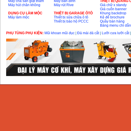
Máy chà sàn giặt thảm
Máy bắn đinh
THIỆT BỊ QUẢNG
Máy hút chân không
Máy rút Rive
Giá chữ x standy
Giá cuốn banner
DỤNG CỤ LÀM MỘC
THIÊT BỊ GARAGE ÔTÔ
Khung backdrop
Máy làm mộc
Thiết bị sửa chữa ô tô
Kệ để brochure
Thiết bị bảo hộ PCCC
Quầy bán hàng
Bảng menu chỉ dẫ
PHỤ TÙNG PHỤ KIỆN:
Mũi khoan mũi đục
|
Đá mài đá cắt
|
Lưỡi cưa lưỡi cắt