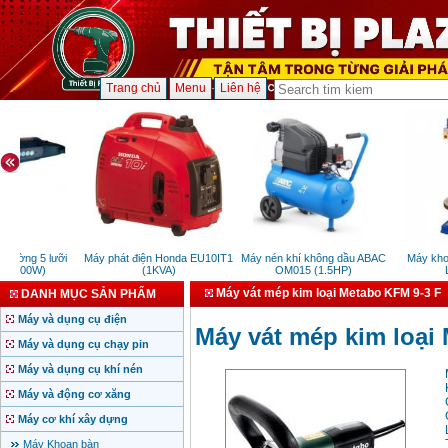
Trang chủ
Menu
Liên hệ
tường 5 lưỡi
Máy phát điện Honda EU10IT1
Máy nén khí không dầu ABAC
Máy khoa
(4800W)
(1KVA)
OM015 (1.5HP)
L
Máy vát mép kim loại Metabo KFM 9-3 F
DANH MỤC SẢN PHẨM
Máy và dụng cụ điện
Máy vát mép kim loại
Máy và dụng cụ chạy pin
Máy và dụng cụ khí nén
Máy và động cơ xăng
Máy cơ khí xây dựng
Máy Khoan bàn