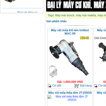
Bảng giá động cơ
diesel đầu nổ diesel
Tags:
Máy mài bosch
,
máy mài makita
,
máy mà
Giá
:
6500000
VND
Sản phẩm khác
Bảng giá mũi khoan
Máy vát mép khí nén Unifast
Máy v
rút lõi bê tông
MAC-09
Giá
:
330000
VND
Máy khoan Bosch đa
năng GBH 2-26DRE
(800W)
Giá
:
3980000
VND
Máy cưa xích chạy
xăng Stihl MS661
Giá
:
29900000
VND
Giá
:
1.850.000
VND
G
Máy cắt góc đa năng
Chi tiết
Đặt hàng
Chi tiế
Makita LS1019L
(1510W)
Giá
:
14068000
VND
Máy vát mép thép tấm JT-250GS
Máy vá
Bộ máy khoan 100