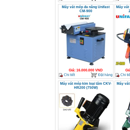
Máy vát mép đa năng Unifast
Máy vát 
CM-900
Giá
:
16.000.000
VND
Gi
Chi tiết
Đặt hàng
Chi tiế
Máy vát mép kim loại tấm CKV-
Máy vát
HR200 (750W)