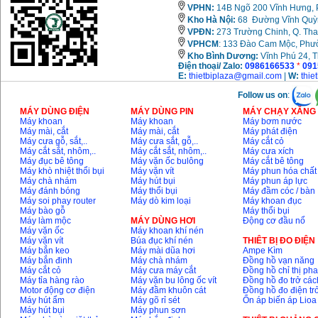
VPHN:
14B Ngõ 200 Vĩnh Hưng, P
Kho Hà Nội:
68 Đường Vĩnh Quỳnh
VPĐN:
273 Trường Chinh, Q. Tha
VPHCM
: 133 Đào Cam Mộc, Phư
Kho
Bình Dương:
Vĩnh Phú 24, 
Điện thoại/ Zalo:
0986166533
*
091
E:
thietbiplaza@gmail.com
|
W:
thie
Follow us on
:
MÁY DÙNG ĐIỆN
MÁY DÙNG PIN
MÁY CHẠY XĂNG 
Máy khoan
Máy khoan
Máy bơm nước
Máy mài, cắt
Máy mài, cắt
Máy phát điện
Máy cưa gỗ, sắt,..
Máy cưa sắt, gỗ,..
Máy cắt cỏ
Máy cắt sắt, nhôm,..
Máy cắt sắt, nhôm,..
Máy cưa xích
Máy đục bê tông
Máy vặn ốc bulông
Máy cắt bê tông
Máy khò nhiệt thổi bụi
Máy vặn vít
Máy phun hóa chất
Máy chà nhám
Máy hút bụi
Máy phun áp lực
Máy đánh bóng
Máy thổi bụi
Máy đầm cóc / bàn
Máy soi phay router
Máy dò kim loại
Máy khoan đục
Máy bào gỗ
Máy thổi bụi
Máy làm mộc
MÁY DÙNG HƠI
Động cơ đầu nổ
Máy vặn ốc
Máy khoan khí nén
Máy vặn vít
Búa đục khí nén
THIÊT BỊ ĐO ĐIỆN
Máy bắn keo
Máy mài dũa hơi
Ampe Kìm
Máy bắn đinh
Máy chà nhám
Đồng hồ vạn năng
Máy cắt cỏ
Máy cưa máy cắt
Đồng hồ chỉ thị ph
Máy tỉa hàng rào
Máy vặn bu lông ốc vít
Đồng hồ đo trở các
Motor động cơ điện
Máy đầm khuôn cát
Đồng hồ đo điện tr
Máy hút ẩm
Máy gõ rỉ sét
Ổn áp biến áp Lioa
Máy hút bụi
Máy phun sơn