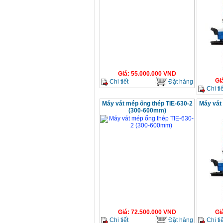
chi tiết Bosch GSB
13RE (650W)
Giá
:
2200000
VND
Máy khoan Bosch
GSB 16RE (750W)
Giá
:
1850000
VND
Giá
:
55.000.000
VND
Gi
Chi tiết
Đặt hàng
Chi tiế
Động cơ xăng Honda
GX160 (5.5HP)
Giá
:
7200000
VND
Máy vát mép ống thép TIE-630-2
Máy vát
(300-600mm)
Máy mài 100mm
Makita 9553B (710W)
Giá
:
1296000
VND
Giá
:
72.500.000
VND
Gi
Chi tiết
Đặt hàng
Chi tiế